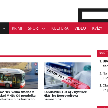
Y
KRIMI
ŠPORT
KULTÚRA
VIDEO
KVÍZY
NAJČÍT
UPO
dom
Na 
Luč
Obr
Po 
avírus: Veľká zmena v
Koronavírus už aj v Bystrici:
ickej MHD: Od pondelka
Hlási ho Rooseveltova
odvezie úplne každého
nemocnica