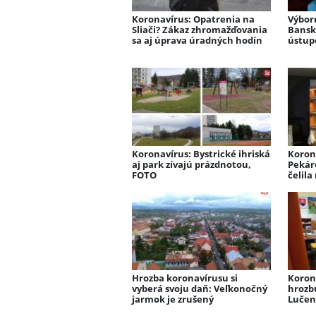
Koronavírus: Opatrenia na
Výborn
Sliači? Zákaz zhromažďovania
Bansk
sa aj úprava úradných hodín
ústup
Koronavírus: Bystrické ihriská
Koron
aj park zívajú prázdnotou,
Pekár
FOTO
čelila
Hrozba koronavírusu si
Koron
vyberá svoju daň: Veľkonočný
hrozb
jarmok je zrušený
Lučen