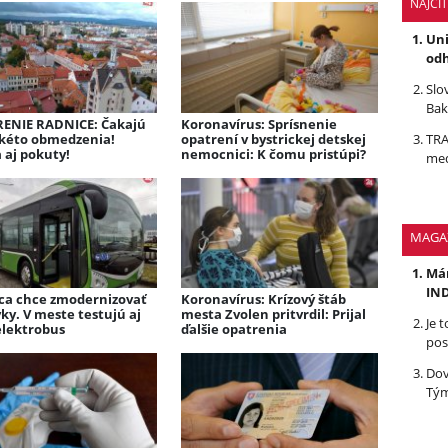
NAJČÍ
Uni
odh
Slo
Bak
ENIE RADNICE: Čakajú
Koronavírus: Sprísnenie
akéto obmedzenia!
opatrení v bystrickej detskej
TRA
 aj pokuty!
nemocnici: K čomu pristúpi?
med
MAGA
Mám
IND
ica chce zmodernizovať
Koronavírus: Krízový štáb
ky. V meste testujú aj
mesta Zvolen pritvrdil: Prijal
Je 
elektrobus
ďalšie opatrenia
pos
Dov
Tým