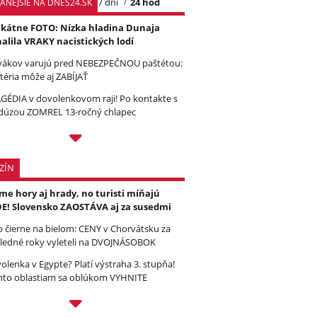
7 dní
24 hod
TANEJŠIE NA DNES24.SK
kátne FOTO: Nízka hladina Dunaja
alila VRAKY nacistických lodí
vákov varujú pred NEBEZPEČNOU paštétou:
téria môže aj ZABÍJAŤ
GÉDIA v dovolenkovom raji! Po kontakte s
úzou ZOMREL 13-ročný chlapec
ZÍN
e hory aj hrady, no turisti míňajú
E! Slovensko ZAOSTÁVA aj za susedmi
to čierne na bielom: CENY v Chorvátsku za
ledné roky vyleteli na DVOJNÁSOBOK
olenka v Egypte? Platí výstraha 3. stupňa!
to oblastiam sa oblúkom VYHNITE