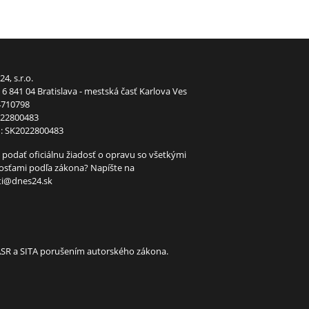
24, s.r.o.
6 841 04 Bratislava - mestská časť Karlova Ves
4710798
022800483
: SK2022800483
 podať oficiálnu žiadosť o opravu so všetkými
tosťami podľa zákona? Napíšte na
ti@dnes24.sk
TASR a SITA porušením autorského zákona.