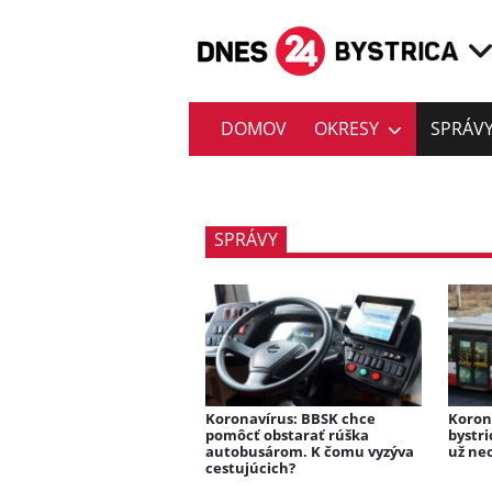
DOMOV
OKRESY
SPRÁV
SPRÁVY
Koronavírus: BBSK chce
Koron
pomôcť obstarať rúška
bystr
autobusárom. K čomu vyzýva
už ne
cestujúcich?