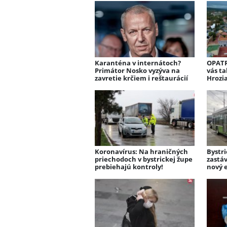
Karanténa v internátoch?
OPATR
Primátor Nosko vyzýva na
vás t
zavretie krčiem i reštaurácií
Hrozia
Koronavírus: Na hraničných
Bystr
priechodoch v bystrickej župe
zastáv
prebiehajú kontroly!
nový 