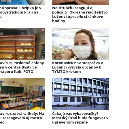
á správa: Chrípka je v
Na situáciu reagujú aj
obystrickom kraji na
policajti: Okresné riaditeľstvo
e
Lučenci upravilo stránkové
hodiny
avírus: Posledné chleby.
Koronavírus: Samospráva v
eň v centre Bystrice
Lučenci vyzvala občanov k
 náporu ľudí, FOTO
TÝMTO krokom
avírus zatvára školy: Na
Čakajú vás vybavovačky?
u zareagovalo aj mesto
Mestský úrad bude fungovať v
ec
upravenom režime