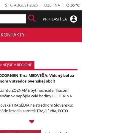
ŠT 6. AUGUST 2026
JOZEFÍNA
36 °C
PRIHLÁSIŤ SA
KONTAKTY
ANEJŠIE V REGIÓNE
ZORNENIE na MEDVEĎA: Videný bol za
om v stredoslovenskej obci!
tomto ZOZNAME byť nechcete: Tisícom
enčanov nepôjde celé hodiny ELEKTRINA
ovská TRAGÉDIA na strednom Slovensku:
páde lietadla zomreli TRAJA ľudia, FOTO