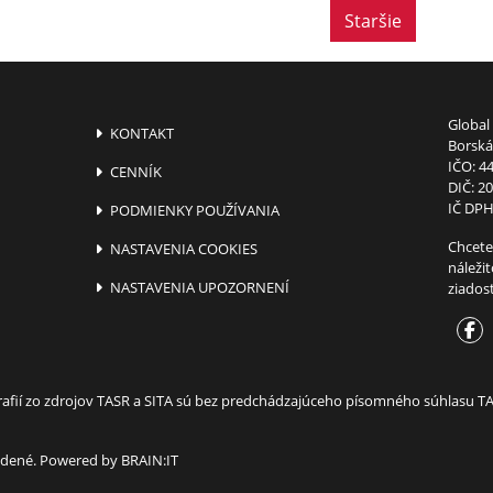
Staršie
Global 
KONTAKT
Borská 
IČO: 4
CENNÍK
DIČ: 2
IČ DPH
PODMIENKY POUŽÍVANIA
Chcete
NASTAVENIA COOKIES
náleži
NASTAVENIA UPOZORNENÍ
ziados
ografií zo zdrojov TASR a SITA sú bez predchádzajúceho písomného súhlasu 
radené. Powered by
BRAIN:IT