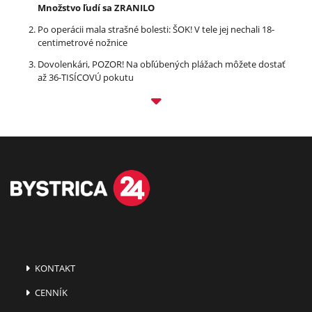
Množstvo ľudí sa ZRANILO
Po operácii mala strašné bolesti: ŠOK! V tele jej nechali 18-
centimetrové nožnice
Dovolenkári, POZOR! Na obľúbených plážach môžete dostať
až 36-TISÍCOVÚ pokutu
KONTAKT
CENNÍK