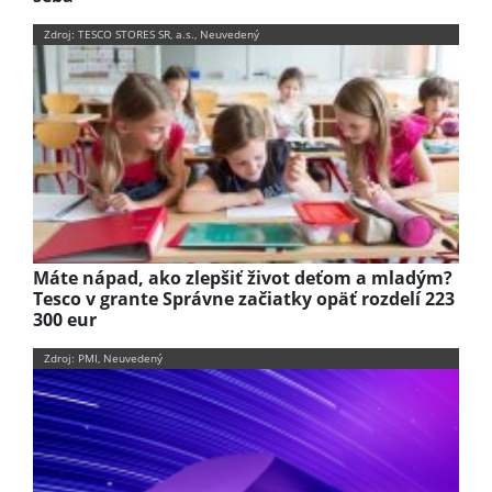
Zdroj: TESCO STORES SR, a.s., Neuvedený
Máte nápad, ako zlepšiť život deťom a mladým?
Tesco v grante Správne začiatky opäť rozdelí 223
300 eur
Zdroj: PMI, Neuvedený