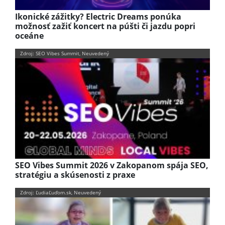
Ikonické zážitky? Electric Dreams ponúka
možnosť zažiť koncert na púšti či jazdu popri
oceáne
Zdroj: SEO Vibes Summit, Neuvedený
SEO Vibes Summit 2026 v Zakopanom spája SEO,
stratégiu a skúsenosti z praxe
Zdroj: ĽudiaĽuďom.sk, Neuvedený