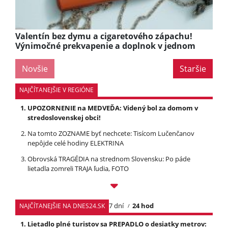
Valentín bez dymu a cigaretového zápachu!
Výnimočné prekvapenie a doplnok v jednom
Novšie
Staršie
NAJČÍTANEJŠIE V REGIÓNE
UPOZORNENIE na MEDVEĎA: Videný bol za domom v
stredoslovenskej obci!
Na tomto ZOZNAME byť nechcete: Tisícom Lučenčanov
nepôjde celé hodiny ELEKTRINA
Obrovská TRAGÉDIA na strednom Slovensku: Po páde
lietadla zomreli TRAJA ľudia, FOTO
7 dní
24 hod
NAJČÍTANEJŠIE NA DNES24.SK
Lietadlo plné turistov sa PREPADLO o desiatky metrov: