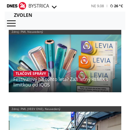
BYSTRICA
NE 9.08
26 °C
ZVOLEN
Zdroj: PMI, Neuvedený
TLAČOVÉ SPRÁVY
Festivalový hit tohto leta? Zaži letný REMIX s
limitkou od IQOS
Zdroj: PMI, (VEEV ONE), Neuvedený