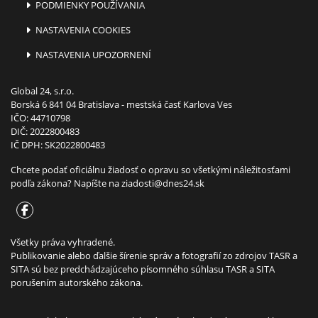
PODMIENKY POUŽÍVANIA
NASTAVENIA COOKIES
NASTAVENIA UPOZORNENÍ
Global 24, s.r.o.
Borská 6 841 04 Bratislava - mestská časť Karlova Ves
IČO: 44710798
DIČ: 2022800483
IČ DPH: SK2022800483
Chcete podať oficiálnu žiadosť o opravu so všetkými náležitosťami
podľa zákona? Napíšte na
ziadosti@dnes24.sk
Všetky práva vyhradené.
Publikovanie alebo ďalšie šírenie správ a fotografií zo zdrojov TASR a
SITA sú bez predchádzajúceho písomného súhlasu TASR a SITA
porušením autorského zákona.