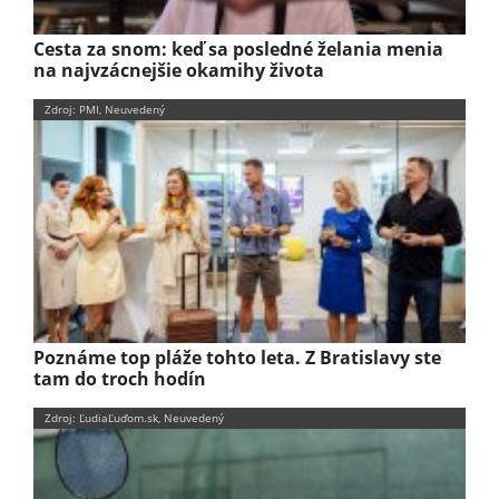
Cesta za snom: keď sa posledné želania menia
na najvzácnejšie okamihy života
Zdroj: PMI, Neuvedený
Poznáme top pláže tohto leta. Z Bratislavy ste
tam do troch hodín
Zdroj: ĽudiaĽuďom.sk, Neuvedený