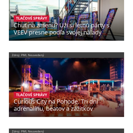
TLAČOVÉ SPRÁVY
Chuť na zmenu? Uži si letnú párty s
VEEV presne podľa svojej nálady
Zdroj: PMI, Neuvedený
TLAČOVÉ SPRÁVY
Curious City na Pohode. Tri dni
adrenalínu, beatov a zážitkov
Zdroj: PMI, Neuvedený