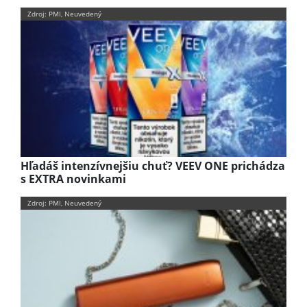
Zdroj: PMI, Neuvedený
Hľadáš intenzívnejšiu chuť? VEEV ONE prichádza
s EXTRA novinkami
Zdroj: PMI, Neuvedený