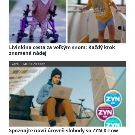
Lívinkina cesta za veľkým snom: Každý krok
znamená nádej
Zdroj: PMI, Neuvedený
Spoznajte novú úroveň slobody so ZYN X-Low