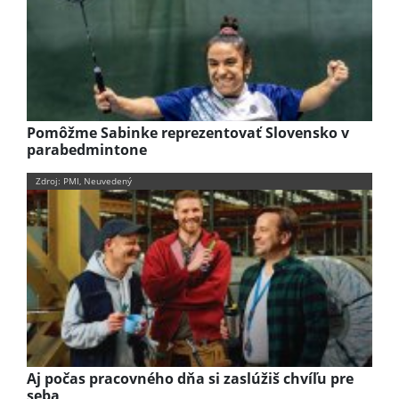
Pomôžme Sabinke reprezentovať Slovensko v
parabedmintone
Zdroj: PMI, Neuvedený
Aj počas pracovného dňa si zaslúžiš chvíľu pre
seba