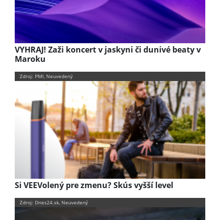
VYHRAJ! Zaži koncert v jaskyni či dunivé beaty v
Maroku
Zdroj: PMI, Neuvedený
Si VEEVolený pre zmenu? Skús vyšší level
Zdroj: Dnes24.sk, Neuvedený