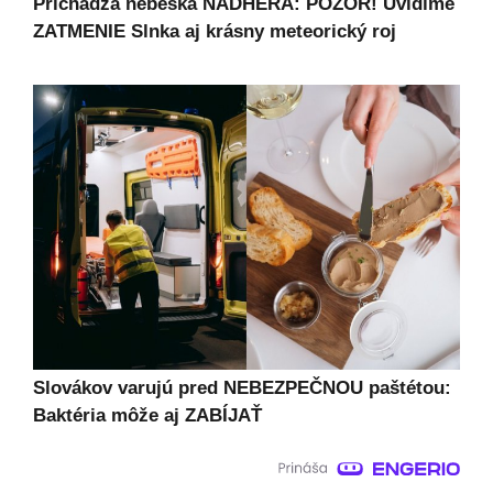
Prichádza nebeská NÁDHERA: POZOR! Uvidíme
ZATMENIE Slnka aj krásny meteorický roj
Slovákov varujú pred NEBEZPEČNOU paštétou:
Baktéria môže aj ZABÍJAŤ