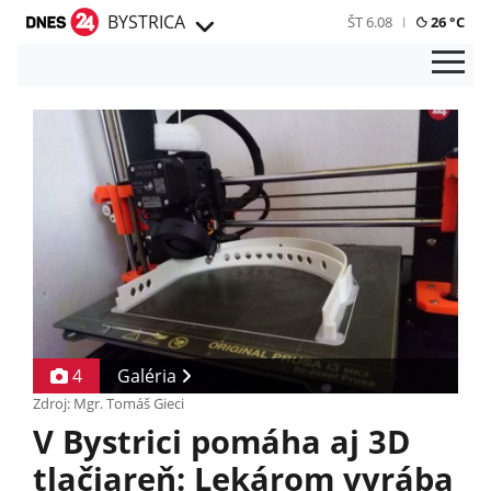
BYSTRICA
ŠT 6.08
26 °C
4
Galéria
Zdroj: Mgr. Tomáš Gieci
V Bystrici pomáha aj 3D
tlačiareň: Lekárom vyrába