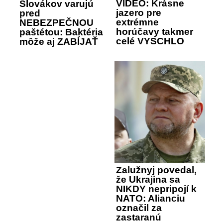
VIDEO: Krásne
Slovákov varujú
jazero pre
pred
extrémne
NEBEZPEČNOU
horúčavy takmer
paštétou: Baktéria
celé VYSCHLO
môže aj ZABÍJAŤ
Zalužnyj povedal,
že Ukrajina sa
NIKDY nepripojí k
NATO: Alianciu
označil za
zastaranú