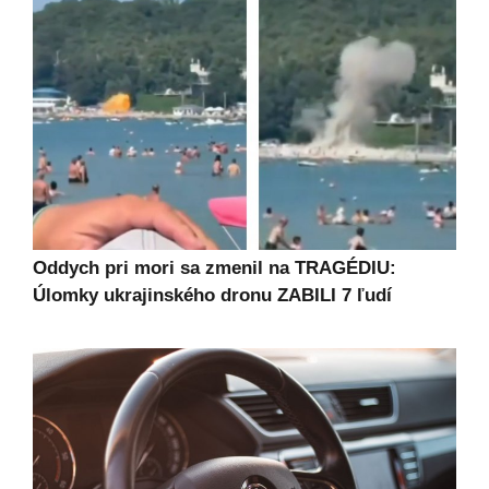
Oddych pri mori sa zmenil na TRAGÉDIU:
Úlomky ukrajinského dronu ZABILI 7 ľudí