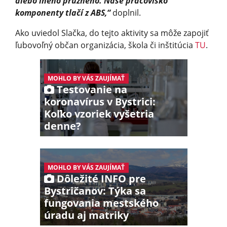
alebo iného pružného. Naše pracovisko
komponenty tlačí z ABS,“
doplnil.
Ako uviedol Slačka, do tejto aktivity sa môže zapojiť
ľubovoľný občan organizácia, škola či inštitúcia
TU
.
MOHLO BY VÁS ZAUJÍMAŤ
Testovanie na
koronavírus v Bystrici:
Koľko vzoriek vyšetria
denne?
MOHLO BY VÁS ZAUJÍMAŤ
Dôležité INFO pre
Bystričanov: Týka sa
fungovania mestského
úradu aj matriky