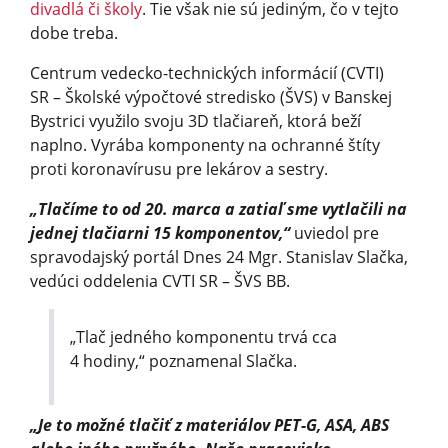
divadlá či školy
. Tie však nie sú jediným, čo v tejto
dobe treba.
Centrum vedecko-technických informácií (CVTI)
SR – Školské výpočtové stredisko (ŠVS) v Banskej
Bystrici využilo svoju 3D tlačiareň, ktorá beží
naplno. Vyrába komponenty na ochranné štíty
proti koronavírusu pre lekárov a sestry.
„Tlačíme to od 20. marca a zatiaľ sme vytlačili na
jednej tlačiarni 15 komponentov,“
uviedol pre
spravodajský portál Dnes 24 Mgr. Stanislav Slačka,
vedúci oddelenia CVTI SR – ŠVS BB.
„Tlač jedného komponentu trvá cca
4 hodiny,“ poznamenal Slačka.
„Je to možné tlačiť z materiálov PET-G, ASA, ABS