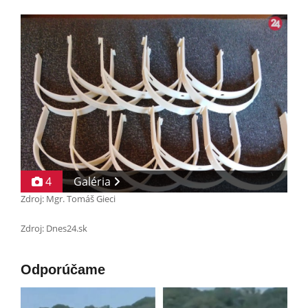
4
Galéria
Zdroj: Mgr. Tomáš Gieci
Zdroj: Dnes24.sk
Odporúčame