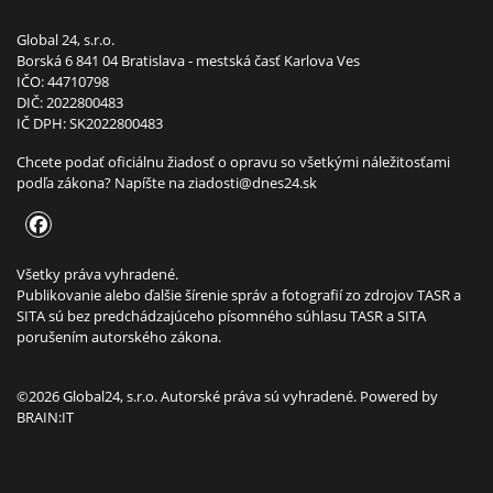
Global 24, s.r.o.
Borská 6 841 04 Bratislava - mestská časť Karlova Ves
IČO: 44710798
DIČ: 2022800483
IČ DPH: SK2022800483
Chcete podať oficiálnu žiadosť o opravu so všetkými náležitosťami
podľa zákona? Napíšte na
ziadosti@dnes24.sk
Všetky práva vyhradené.
Publikovanie alebo ďalšie šírenie správ a fotografií zo zdrojov TASR a
SITA sú bez predchádzajúceho písomného súhlasu TASR a SITA
porušením autorského zákona.
©2026 Global24, s.r.o. Autorské práva sú vyhradené. Powered by
BRAIN:IT