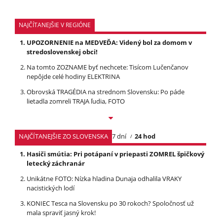
NAJČÍTANEJŠIE V REGIÓNE
UPOZORNENIE na MEDVEĎA: Videný bol za domom v
stredoslovenskej obci!
Na tomto ZOZNAME byť nechcete: Tisícom Lučenčanov
nepôjde celé hodiny ELEKTRINA
Obrovská TRAGÉDIA na strednom Slovensku: Po páde
lietadla zomreli TRAJA ľudia, FOTO
NAJČÍTANEJŠIE ZO SLOVENSKA
7 dní
24 hod
Hasiči smútia: Pri potápaní v priepasti ZOMREL špičkový
letecký záchranár
Unikátne FOTO: Nízka hladina Dunaja odhalila VRAKY
nacistických lodí
KONIEC Tesca na Slovensku po 30 rokoch? Spoločnosť už
mala spraviť jasný krok!