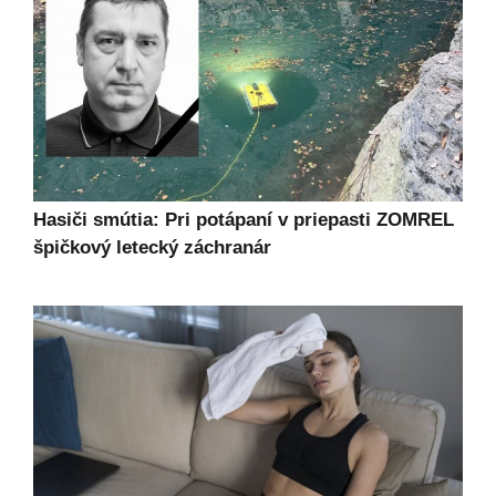
Hasiči smútia: Pri potápaní v priepasti ZOMREL
špičkový letecký záchranár