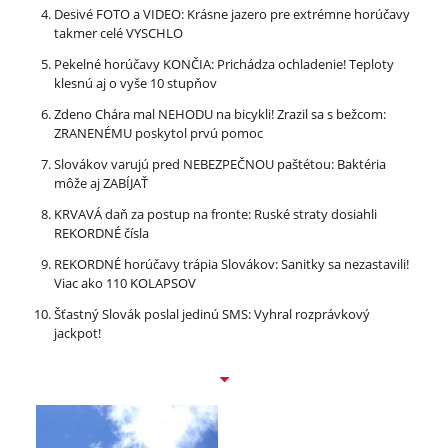
Desivé FOTO a VIDEO: Krásne jazero pre extrémne horúčavy
takmer celé VYSCHLO
Pekelné horúčavy KONČIA: Prichádza ochladenie! Teploty
klesnú aj o vyše 10 stupňov
Zdeno Chára mal NEHODU na bicykli! Zrazil sa s bežcom:
ZRANENÉMU poskytol prvú pomoc
Slovákov varujú pred NEBEZPEČNOU paštétou: Baktéria
môže aj ZABÍJAŤ
KRVAVÁ daň za postup na fronte: Ruské straty dosiahli
REKORDNÉ čísla
REKORDNÉ horúčavy trápia Slovákov: Sanitky sa nezastavili!
Viac ako 110 KOLAPSOV
Šťastný Slovák poslal jedinú SMS: Vyhral rozprávkový
jackpot!