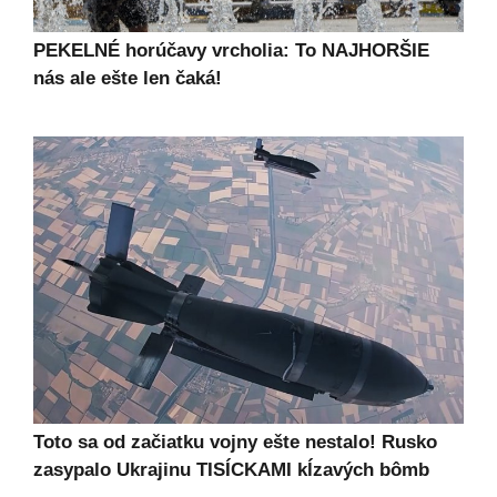
PEKELNÉ horúčavy vrcholia: To NAJHORŠIE
nás ale ešte len čaká!
Toto sa od začiatku vojny ešte nestalo! Rusko
zasypalo Ukrajinu TISÍCKAMI kĺzavých bômb