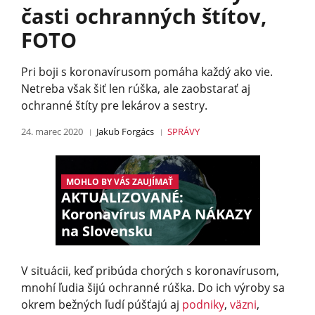
časti ochranných štítov,
FOTO
Pri boji s koronavírusom pomáha každý ako vie.
Netreba však šiť len rúška, ale zaobstarať aj
ochranné štíty pre lekárov a sestry.
24. marec 2020
Jakub Forgács
SPRÁVY
MOHLO BY VÁS ZAUJÍMAŤ
AKTUALIZOVANÉ:
Koronavírus MAPA NÁKAZY
na Slovensku
V situácii, keď pribúda chorých s koronavírusom,
mnohí ľudia šijú ochranné rúška. Do ich výroby sa
okrem bežných ľudí púšťajú aj
podniky
,
väzni
,