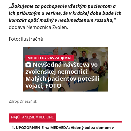
„Ďakujeme za pochopenie všetkým pacientom a
ich príbuzným a veríme, že v krátkej dobe bude ich
kontakt opäť možný v neobmedzenom rozsahu,“
dodáva Nemocnica Zvolen.
Foto: ilustračné
MOHLO BY VÁS ZAUJÍMAŤ
Nevšedná návšteva vo
zvolenskej nemocnici:
Malých pacientov potešili
vojaci, FOTO
Zdroj: Dnes24.sk
NAJČÍTANEJŠIE V REGIÓNE
UPOZORNENIE na MEDVEĎA: Videný bol za domom v