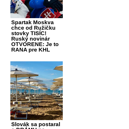
Spartak Moskva
chce od Ružičku
stovky TISÍC!
Ruský novinár
OTVORENE: Je to
RANA pre KHL
Slovák sa postaral