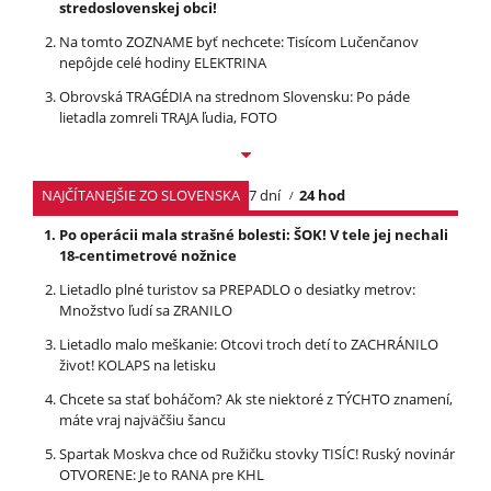
stredoslovenskej obci!
Na tomto ZOZNAME byť nechcete: Tisícom Lučenčanov
nepôjde celé hodiny ELEKTRINA
Obrovská TRAGÉDIA na strednom Slovensku: Po páde
lietadla zomreli TRAJA ľudia, FOTO
NAJČÍTANEJŠIE ZO SLOVENSKA
7 dní
24 hod
Po operácii mala strašné bolesti: ŠOK! V tele jej nechali
18-centimetrové nožnice
Lietadlo plné turistov sa PREPADLO o desiatky metrov:
Množstvo ľudí sa ZRANILO
Lietadlo malo meškanie: Otcovi troch detí to ZACHRÁNILO
život! KOLAPS na letisku
Chcete sa stať boháčom? Ak ste niektoré z TÝCHTO znamení,
máte vraj najväčšiu šancu
Spartak Moskva chce od Ružičku stovky TISÍC! Ruský novinár
OTVORENE: Je to RANA pre KHL