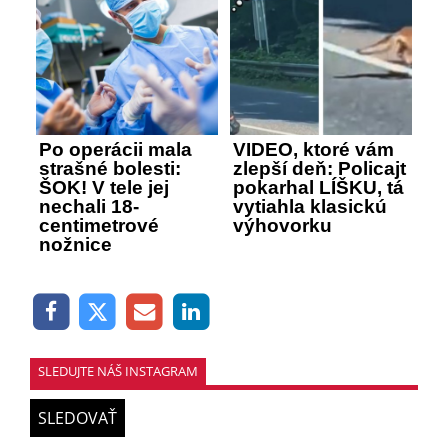
Po operácii mala
VIDEO, ktoré vám
strašné bolesti:
zlepší deň: Policajt
ŠOK! V tele jej
pokarhal LÍŠKU, tá
nechali 18-
vytiahla klasickú
centimetrové
výhovorku
nožnice
SLEDUJTE NÁŠ INSTAGRAM
SLEDOVAŤ