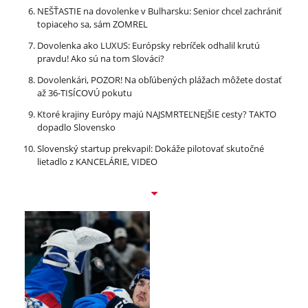
NEŠŤASTIE na dovolenke v Bulharsku: Senior chcel zachrániť
topiaceho sa, sám ZOMREL
Dovolenka ako LUXUS: Európsky rebríček odhalil krutú
pravdu! Ako sú na tom Slováci?
Dovolenkári, POZOR! Na obľúbených plážach môžete dostať
až 36-TISÍCOVÚ pokutu
Ktoré krajiny Európy majú NAJSMRTEĽNEJŠIE cesty? TAKTO
dopadlo Slovensko
Slovenský startup prekvapil: Dokáže pilotovať skutočné
lietadlo z KANCELÁRIE, VIDEO