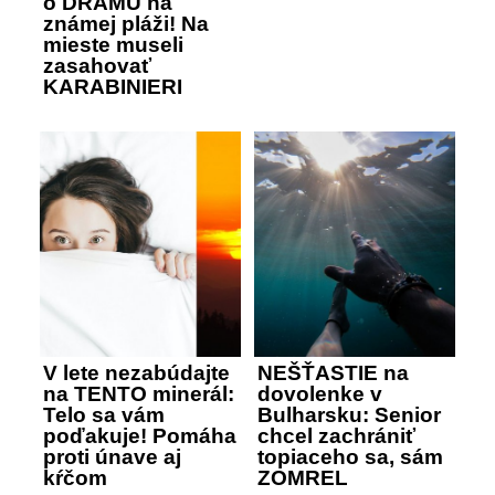
o DRÁMU na
známej pláži! Na
mieste museli
zasahovať
KARABINIERI
V lete nezabúdajte
NEŠŤASTIE na
na TENTO minerál:
dovolenke v
Telo sa vám
Bulharsku: Senior
poďakuje! Pomáha
chcel zachrániť
proti únave aj
topiaceho sa, sám
kŕčom
ZOMREL