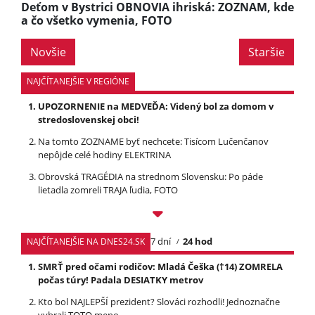
Deťom v Bystrici OBNOVIA ihriská: ZOZNAM, kde
a čo všetko vymenia, FOTO
Novšie
Staršie
NAJČÍTANEJŠIE V REGIÓNE
UPOZORNENIE na MEDVEĎA: Videný bol za domom v
stredoslovenskej obci!
Na tomto ZOZNAME byť nechcete: Tisícom Lučenčanov
nepôjde celé hodiny ELEKTRINA
Obrovská TRAGÉDIA na strednom Slovensku: Po páde
lietadla zomreli TRAJA ľudia, FOTO
7 dní
24 hod
NAJČÍTANEJŠIE NA DNES24.SK
SMRŤ pred očami rodičov: Mladá Češka (†14) ZOMRELA
počas túry! Padala DESIATKY metrov
Kto bol NAJLEPŠÍ prezident? Slováci rozhodli! Jednoznačne
vybrali TOTO meno