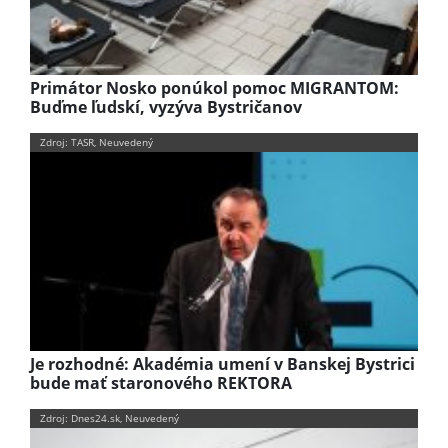
Primátor Nosko ponúkol pomoc MIGRANTOM:
Buďme ľudskí, vyzýva Bystričanov
Zdroj: TASR, Neuvedený
Je rozhodné: Akadémia umení v Banskej Bystrici
bude mať staronového REKTORA
Zdroj: Dnes24.sk, Neuvedený