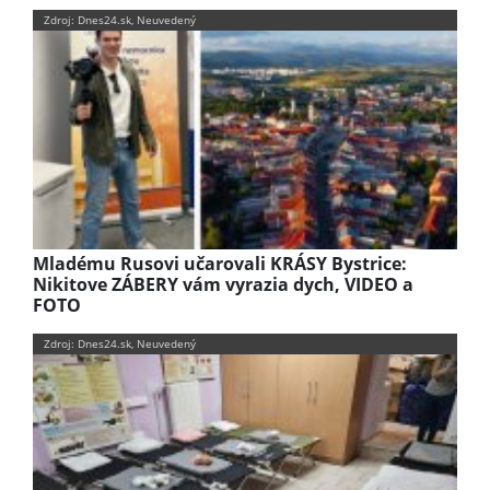
Zdroj: Dnes24.sk, Neuvedený
Mladému Rusovi učarovali KRÁSY Bystrice:
Nikitove ZÁBERY vám vyrazia dych, VIDEO a
FOTO
Zdroj: Dnes24.sk, Neuvedený