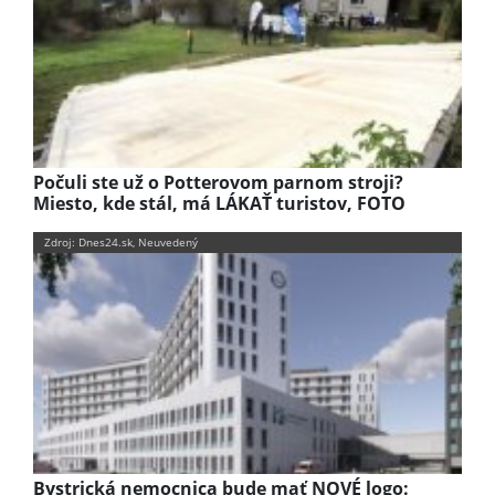
Počuli ste už o Potterovom parnom stroji?
Miesto, kde stál, má LÁKAŤ turistov, FOTO
Zdroj: Dnes24.sk, Neuvedený
Bystrická nemocnica bude mať NOVÉ logo: