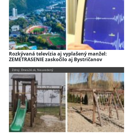
Rozkývaná televízia aj vyplašený manžel:
ZEMETRASENIE zaskočilo aj Bystričanov
Zdroj: Dnes24.sk, Neuvedený