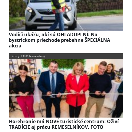
Vodiči ukážu, akí sú OHĽADUPLNÍ: Na
bystrickom priechode prebehne ŠPECIÁLNA
akcia
Zdroj: TASR, Neuvedený
Horehronie má NOVÉ turistické centrum: Oživí
TRADÍCIE aj prácu REMESELNÍKOV, FOTO