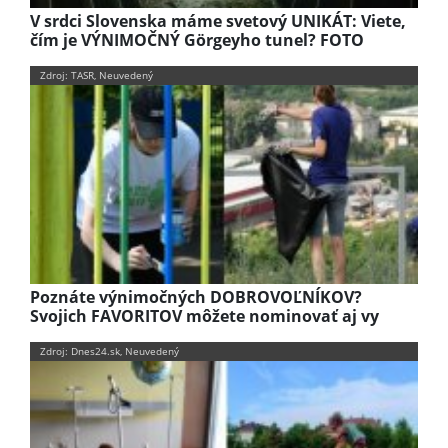
V srdci Slovenska máme svetový UNIKÁT: Viete,
čím je VÝNIMOČNÝ Görgeyho tunel? FOTO
Zdroj: TASR, Neuvedený
Poznáte výnimočných DOBROVOĽNÍKOV?
Svojich FAVORITOV môžete nominovať aj vy
Zdroj: Dnes24.sk, Neuvedený