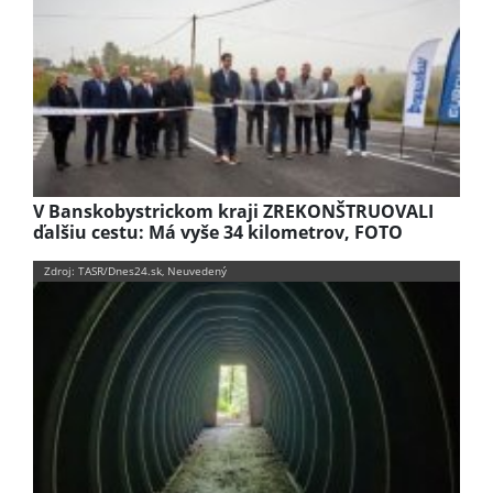
V Banskobystrickom kraji ZREKONŠTRUOVALI
ďalšiu cestu: Má vyše 34 kilometrov, FOTO
Zdroj: TASR/Dnes24.sk, Neuvedený