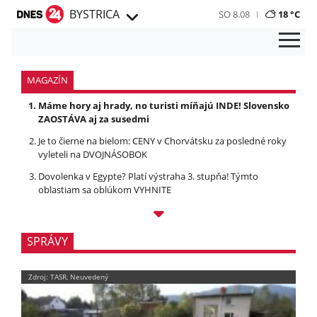
BYSTRICA
SO 8.08
18 °C
MAGAZÍN
Máme hory aj hrady, no turisti míňajú INDE! Slovensko
ZAOSTÁVA aj za susedmi
Je to čierne na bielom: CENY v Chorvátsku za posledné roky
vyleteli na DVOJNÁSOBOK
Dovolenka v Egypte? Platí výstraha 3. stupňa! Týmto
oblastiam sa oblúkom VYHNITE
SPRÁVY
Zdroj: TASR, Neuvedený