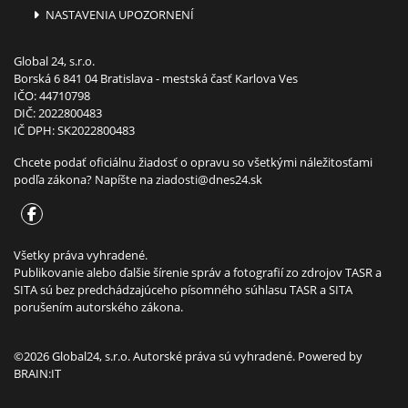
NASTAVENIA UPOZORNENÍ
Global 24, s.r.o.
Borská 6 841 04 Bratislava - mestská časť Karlova Ves
IČO: 44710798
DIČ: 2022800483
IČ DPH: SK2022800483
Chcete podať oficiálnu žiadosť o opravu so všetkými náležitosťami
podľa zákona? Napíšte na
ziadosti@dnes24.sk
Všetky práva vyhradené.
Publikovanie alebo ďalšie šírenie správ a fotografií zo zdrojov TASR a
SITA sú bez predchádzajúceho písomného súhlasu TASR a SITA
porušením autorského zákona.
©2026 Global24, s.r.o. Autorské práva sú vyhradené. Powered by
BRAIN:IT