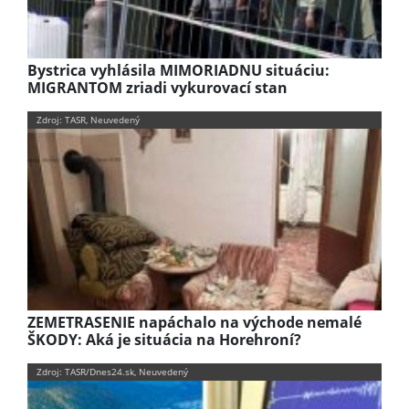
Bystrica vyhlásila MIMORIADNU situáciu:
MIGRANTOM zriadi vykurovací stan
Zdroj: TASR, Neuvedený
ZEMETRASENIE napáchalo na východe nemalé
ŠKODY: Aká je situácia na Horehroní?
Zdroj: TASR/Dnes24.sk, Neuvedený