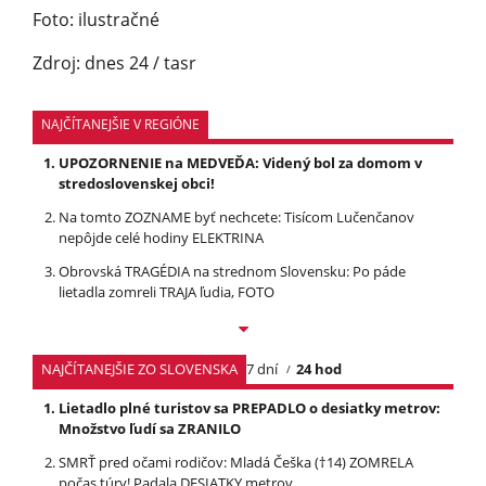
Foto: ilustračné
Zdroj: dnes 24 / tasr
NAJČÍTANEJŠIE V REGIÓNE
UPOZORNENIE na MEDVEĎA: Videný bol za domom v
stredoslovenskej obci!
Na tomto ZOZNAME byť nechcete: Tisícom Lučenčanov
nepôjde celé hodiny ELEKTRINA
Obrovská TRAGÉDIA na strednom Slovensku: Po páde
lietadla zomreli TRAJA ľudia, FOTO
NAJČÍTANEJŠIE ZO SLOVENSKA
7 dní
24 hod
Lietadlo plné turistov sa PREPADLO o desiatky metrov:
Množstvo ľudí sa ZRANILO
SMRŤ pred očami rodičov: Mladá Češka (†14) ZOMRELA
počas túry! Padala DESIATKY metrov