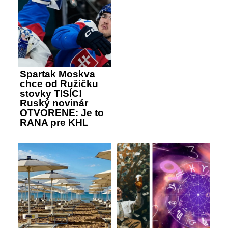
Spartak Moskva
chce od Ružičku
stovky TISÍC!
Ruský novinár
OTVORENE: Je to
RANA pre KHL