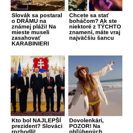
Slovák sa postaral
Chcete sa stať
o DRÁMU na
boháčom? Ak ste
známej pláži! Na
niektoré z TÝCHTO
mieste museli
znamení, máte vraj
zasahovať
najväčšiu šancu
KARABINIERI
Kto bol NAJLEPŠÍ
Dovolenkári,
prezident? Slováci
POZOR! Na
rozhodli!
obľúbených