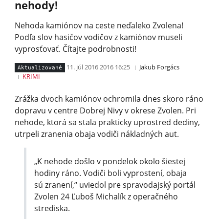
nehody!
Nehoda kamiónov na ceste neďaleko Zvolena!
Podľa slov hasičov vodičov z kamiónov museli
vyprosťovať. Čítajte podrobnosti!
11. júl 2016 2016 16:25
Jakub Forgács
Aktualizované
KRIMI
Zrážka dvoch kamiónov ochromila dnes skoro ráno
dopravu v centre Dobrej Nivy v okrese Zvolen. Pri
nehode, ktorá sa stala prakticky uprostred dediny,
utrpeli zranenia obaja vodiči nákladných aut.
„K nehode došlo v pondelok okolo šiestej
hodiny ráno. Vodiči boli vyprostení, obaja
sú zranení,“ uviedol pre spravodajský portál
Zvolen 24 Ľuboš Michalík z operačného
strediska.