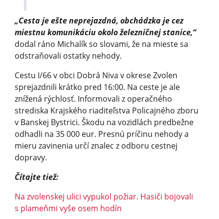
„Cesta je ešte neprejazdná, obchádzka je cez
miestnu komunikáciu okolo železničnej stanice,“
dodal ráno Michalík so slovami, že na mieste sa
odstraňovali ostatky nehody.
Cestu I/66 v obci Dobrá Niva v okrese Zvolen
sprejazdnili krátko pred 16:00. Na ceste je ale
znížená rýchlosť. Informovali z operačného
strediska Krajského riaditeľstva Policajného zboru
v Banskej Bystrici. Škodu na vozidlách predbežne
odhadli na 35 000 eur. Presnú príčinu nehody a
mieru zavinenia určí znalec z odboru cestnej
dopravy.
Čítajte tiež:
Na zvolenskej ulici vypukol požiar. Hasiči bojovali
s plameňmi vyše osem hodín