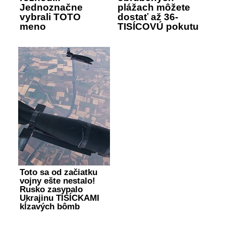
Jednoznačne
plážach môžete
vybrali TOTO
dostať až 36-
meno
TISÍCOVÚ pokutu
Toto sa od začiatku
vojny ešte nestalo!
Rusko zasypalo
Ukrajinu TISÍCKAMI
kĺzavých bômb