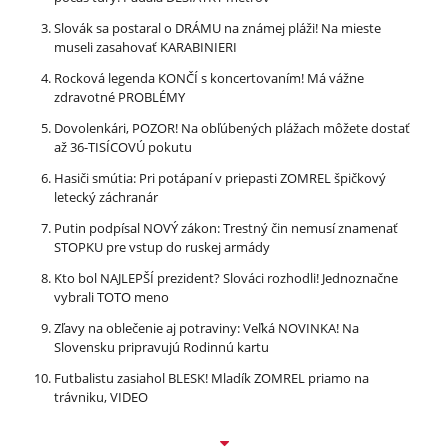
Slovák sa postaral o DRÁMU na známej pláži! Na mieste
museli zasahovať KARABINIERI
Rocková legenda KONČÍ s koncertovaním! Má vážne
zdravotné PROBLÉMY
Dovolenkári, POZOR! Na obľúbených plážach môžete dostať
až 36-TISÍCOVÚ pokutu
Hasiči smútia: Pri potápaní v priepasti ZOMREL špičkový
letecký záchranár
Putin podpísal NOVÝ zákon: Trestný čin nemusí znamenať
STOPKU pre vstup do ruskej armády
Kto bol NAJLEPŠÍ prezident? Slováci rozhodli! Jednoznačne
vybrali TOTO meno
Zľavy na oblečenie aj potraviny: Veľká NOVINKA! Na
Slovensku pripravujú Rodinnú kartu
Futbalistu zasiahol BLESK! Mladík ZOMREL priamo na
trávniku, VIDEO