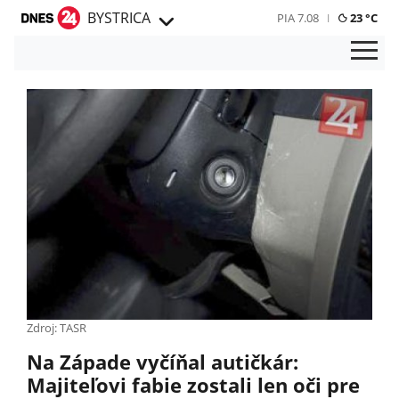
BYSTRICA
PIA 7.08
23 °C
Zdroj: TASR
Na Západe vyčíňal autičkár:
Majiteľovi fabie zostali len oči pre