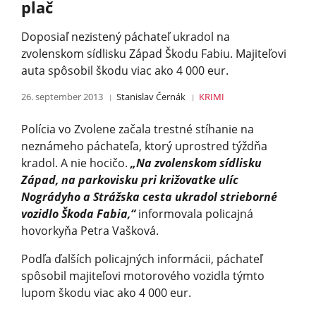
plač
Doposiaľ nezistený páchateľ ukradol na
zvolenskom sídlisku Západ Škodu Fabiu. Majiteľovi
auta spôsobil škodu viac ako 4 000 eur.
26. september 2013
Stanislav Černák
KRIMI
Polícia vo Zvolene začala trestné stíhanie na
neznámeho páchateľa, ktorý uprostred týždňa
kradol. A nie hocičo.
„Na zvolenskom sídlisku
Západ, na parkovisku pri križovatke ulíc
Nográdyho a Strážska cesta ukradol strieborné
vozidlo Škoda Fabia,“
informovala policajná
hovorkyňa Petra Vašková.
Podľa ďalších policajných informácii, páchateľ
spôsobil majiteľovi motorového vozidla týmto
lupom škodu viac ako 4 000 eur.