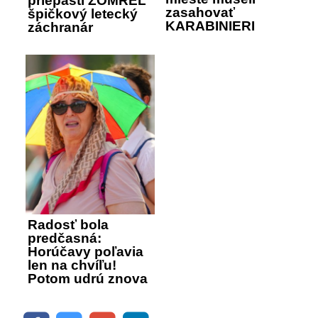
priepasti ZOMREL
zasahovať
špičkový letecký
KARABINIERI
záchranár
Radosť bola
predčasná:
Horúčavy poľavia
len na chvíľu!
Potom udrú znova