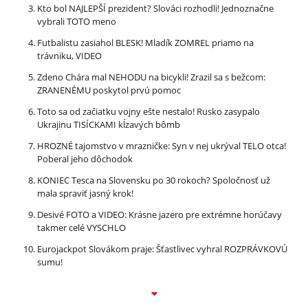
Kto bol NAJLEPŠÍ prezident? Slováci rozhodli! Jednoznačne
vybrali TOTO meno
Futbalistu zasiahol BLESK! Mladík ZOMREL priamo na
trávniku, VIDEO
Zdeno Chára mal NEHODU na bicykli! Zrazil sa s bežcom:
ZRANENÉMU poskytol prvú pomoc
Toto sa od začiatku vojny ešte nestalo! Rusko zasypalo
Ukrajinu TISÍCKAMI kĺzavých bômb
HROZNÉ tajomstvo v mrazničke: Syn v nej ukrýval TELO otca!
Poberal jeho dôchodok
KONIEC Tesca na Slovensku po 30 rokoch? Spoločnosť už
mala spraviť jasný krok!
Desivé FOTO a VIDEO: Krásne jazero pre extrémne horúčavy
takmer celé VYSCHLO
Eurojackpot Slovákom praje: Šťastlivec vyhral ROZPRÁVKOVÚ
sumu!