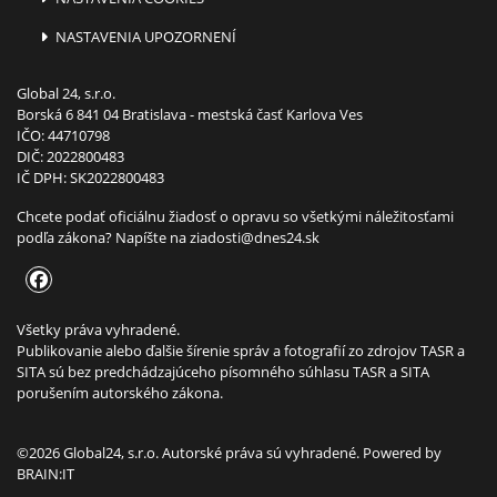
NASTAVENIA UPOZORNENÍ
Global 24, s.r.o.
Borská 6 841 04 Bratislava - mestská časť Karlova Ves
IČO: 44710798
DIČ: 2022800483
IČ DPH: SK2022800483
Chcete podať oficiálnu žiadosť o opravu so všetkými náležitosťami
podľa zákona? Napíšte na
ziadosti@dnes24.sk
Všetky práva vyhradené.
Publikovanie alebo ďalšie šírenie správ a fotografií zo zdrojov TASR a
SITA sú bez predchádzajúceho písomného súhlasu TASR a SITA
porušením autorského zákona.
©2026 Global24, s.r.o. Autorské práva sú vyhradené. Powered by
BRAIN:IT