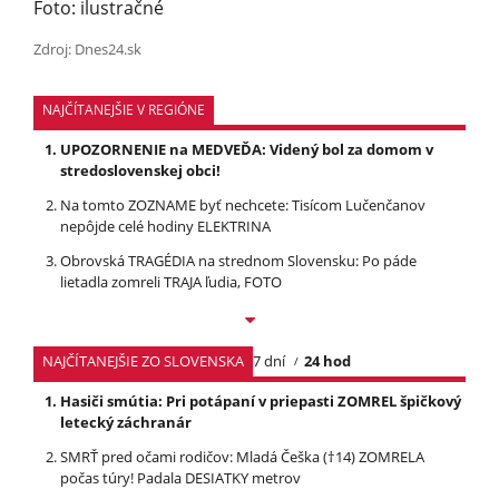
Foto: ilustračné
Zdroj: Dnes24.sk
NAJČÍTANEJŠIE V REGIÓNE
UPOZORNENIE na MEDVEĎA: Videný bol za domom v
stredoslovenskej obci!
Na tomto ZOZNAME byť nechcete: Tisícom Lučenčanov
nepôjde celé hodiny ELEKTRINA
Obrovská TRAGÉDIA na strednom Slovensku: Po páde
lietadla zomreli TRAJA ľudia, FOTO
NAJČÍTANEJŠIE ZO SLOVENSKA
7 dní
24 hod
Hasiči smútia: Pri potápaní v priepasti ZOMREL špičkový
letecký záchranár
SMRŤ pred očami rodičov: Mladá Češka (†14) ZOMRELA
počas túry! Padala DESIATKY metrov