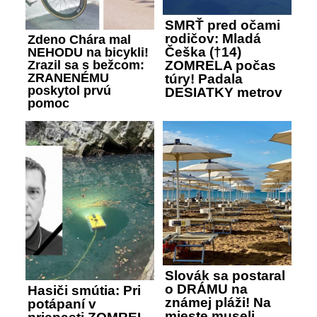
SMRŤ pred očami
rodičov: Mladá
Zdeno Chára mal
Češka (†14)
NEHODU na bicykli!
Zrazil sa s bežcom:
ZOMRELA počas
ZRANENÉMU
túry! Padala
poskytol prvú
DESIATKY metrov
pomoc
Slovák sa postaral
o DRÁMU na
Hasiči smútia: Pri
známej pláži! Na
potápaní v
mieste museli