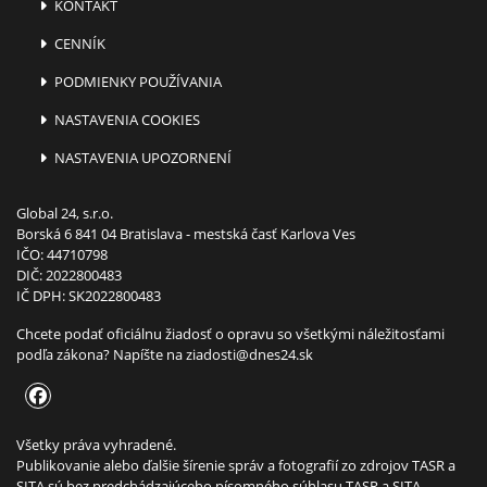
KONTAKT
CENNÍK
PODMIENKY POUŽÍVANIA
NASTAVENIA COOKIES
NASTAVENIA UPOZORNENÍ
Global 24, s.r.o.
Borská 6 841 04 Bratislava - mestská časť Karlova Ves
IČO: 44710798
DIČ: 2022800483
IČ DPH: SK2022800483
Chcete podať oficiálnu žiadosť o opravu so všetkými náležitosťami
podľa zákona? Napíšte na
ziadosti@dnes24.sk
Všetky práva vyhradené.
Publikovanie alebo ďalšie šírenie správ a fotografií zo zdrojov TASR a
SITA sú bez predchádzajúceho písomného súhlasu TASR a SITA