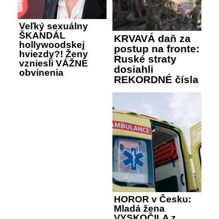
Veľký sexuálny
ŠKANDÁL
KRVAVÁ daň za
hollywoodskej
postup na fronte:
hviezdy?! Ženy
Ruské straty
vzniesli VÁŽNE
dosiahli
obvinenia
REKORDNÉ čísla
HOROR v Česku:
Mladá žena
VYSKOČILA z