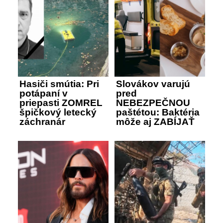
Hasiči smútia: Pri
Slovákov varujú
potápaní v
pred
priepasti ZOMREL
NEBEZPEČNOU
špičkový letecký
paštétou: Baktéria
záchranár
môže aj ZABÍJAŤ