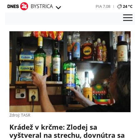
BYSTRICA
PIA 7.08
24 °C
Zdroj: TASR
Krádež v krčme: Zlodej sa
vyštveral na strechu, dovnútra sa