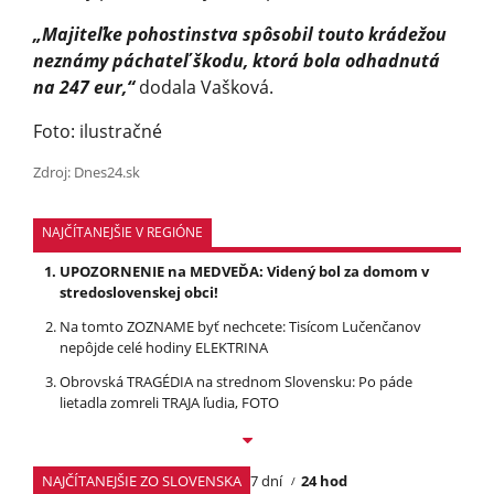
„Majiteľke pohostinstva spôsobil touto krádežou
neznámy páchateľ škodu, ktorá bola odhadnutá
na 247 eur,“
dodala Vašková.
Foto: ilustračné
Zdroj: Dnes24.sk
NAJČÍTANEJŠIE V REGIÓNE
UPOZORNENIE na MEDVEĎA: Videný bol za domom v
stredoslovenskej obci!
Na tomto ZOZNAME byť nechcete: Tisícom Lučenčanov
nepôjde celé hodiny ELEKTRINA
Obrovská TRAGÉDIA na strednom Slovensku: Po páde
lietadla zomreli TRAJA ľudia, FOTO
NAJČÍTANEJŠIE ZO SLOVENSKA
7 dní
24 hod