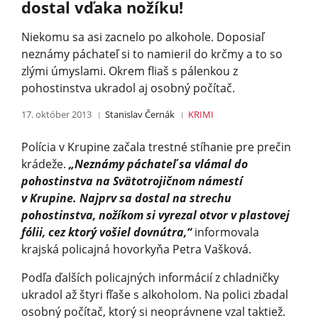
dostal vďaka nožíku!
Niekomu sa asi zacnelo po alkohole. Doposiaľ
neznámy páchateľ si to namieril do krčmy a to so
zlými úmyslami. Okrem fliaš s pálenkou z
pohostinstva ukradol aj osobný počítač.
17. október 2013
Stanislav Černák
KRIMI
Polícia v Krupine začala trestné stíhanie pre prečin
krádeže.
„Neznámy páchateľ sa vlámal do
pohostinstva na Svätotrojičnom námestí
v Krupine. Najprv sa dostal na strechu
pohostinstva, nožíkom si vyrezal otvor v plastovej
fólii, cez ktorý vošiel dovnútra,“
informovala
krajská policajná hovorkyňa Petra Vašková.
Podľa ďalších policajných informácií z chladničky
ukradol až štyri fľaše s alkoholom. Na polici zbadal
osobný počítač, ktorý si neoprávnene vzal taktiež.