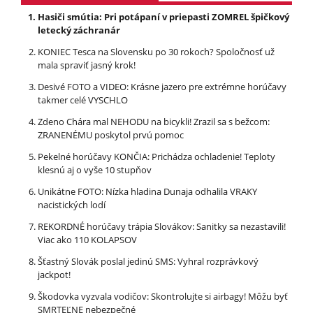
Hasiči smútia: Pri potápaní v priepasti ZOMREL špičkový
letecký záchranár
KONIEC Tesca na Slovensku po 30 rokoch? Spoločnosť už
mala spraviť jasný krok!
Desivé FOTO a VIDEO: Krásne jazero pre extrémne horúčavy
takmer celé VYSCHLO
Zdeno Chára mal NEHODU na bicykli! Zrazil sa s bežcom:
ZRANENÉMU poskytol prvú pomoc
Pekelné horúčavy KONČIA: Prichádza ochladenie! Teploty
klesnú aj o vyše 10 stupňov
Unikátne FOTO: Nízka hladina Dunaja odhalila VRAKY
nacistických lodí
REKORDNÉ horúčavy trápia Slovákov: Sanitky sa nezastavili!
Viac ako 110 KOLAPSOV
Šťastný Slovák poslal jedinú SMS: Vyhral rozprávkový
jackpot!
Škodovka vyzvala vodičov: Skontrolujte si airbagy! Môžu byť
SMRTEĽNE nebezpečné