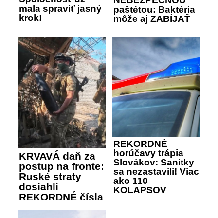
NEBEZPEČNOU
mala spraviť jasný
paštétou: Baktéria
krok!
môže aj ZABÍJAŤ
REKORDNÉ
horúčavy trápia
KRVAVÁ daň za
Slovákov: Sanitky
postup na fronte:
sa nezastavili! Viac
Ruské straty
ako 110
dosiahli
KOLAPSOV
REKORDNÉ čísla