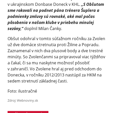
v ukrajinskom Donbase Doneck v KHL.
„S Obšutom
sme rokovali na podnet pána trénera Šuplera a
podmienky zmluvy sú rovnaké, aké mal počas
pôsobenia v našom klube v priebehu minulej
sezóny,“
doplnil Milan Čanky.
Obšut odohral v tomto súťažnom ročníku za Zvolen
už dve domáce stretnutia proti Žiline a Popradu.
Zaznamenal v nich dva plusové body a dve trestné
minúty. So Zvolenčanmi sa pripravoval viac týždňov
a čakal, či sa mu naskytne možnosť pôsobiť
v zahraničí. Vo Zvolene hral aj pred odchodom do
Donecka, v ročníku 2012/2013 nastúpil za HKM na
sedem stretnutí základnej časti.
Foto: ilustračné
Zdroj: Webnoviny.sk