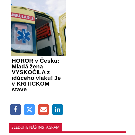
HOROR v Česku:
Mladá žena
VYSKOČILA z
idúceho vlaku! Je
v KRITICKOM
stave
SLEDUJTE NÁŠ INSTAGRAM