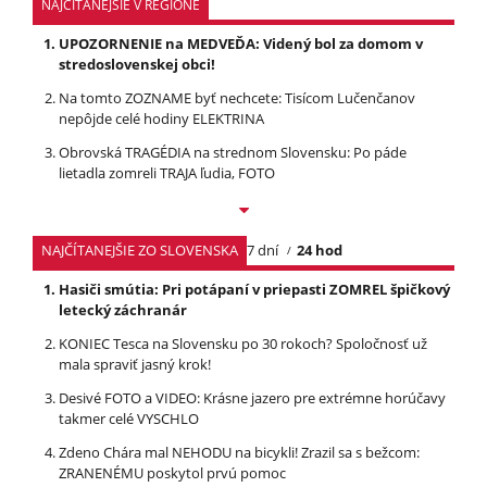
NAJČÍTANEJŠIE V REGIÓNE
UPOZORNENIE na MEDVEĎA: Videný bol za domom v
stredoslovenskej obci!
Na tomto ZOZNAME byť nechcete: Tisícom Lučenčanov
nepôjde celé hodiny ELEKTRINA
Obrovská TRAGÉDIA na strednom Slovensku: Po páde
lietadla zomreli TRAJA ľudia, FOTO
NAJČÍTANEJŠIE ZO SLOVENSKA
7 dní
24 hod
Hasiči smútia: Pri potápaní v priepasti ZOMREL špičkový
letecký záchranár
KONIEC Tesca na Slovensku po 30 rokoch? Spoločnosť už
mala spraviť jasný krok!
Desivé FOTO a VIDEO: Krásne jazero pre extrémne horúčavy
takmer celé VYSCHLO
Zdeno Chára mal NEHODU na bicykli! Zrazil sa s bežcom:
ZRANENÉMU poskytol prvú pomoc