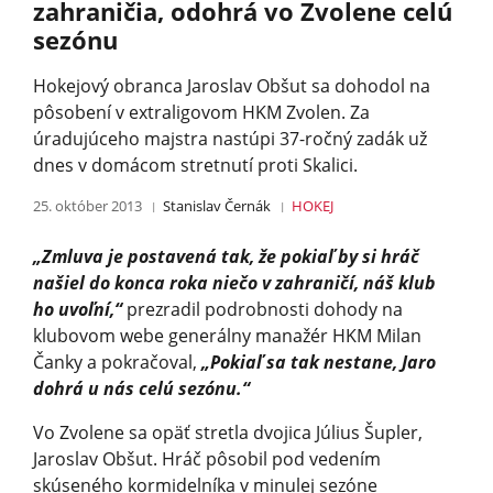
zahraničia, odohrá vo Zvolene celú
sezónu
Hokejový obranca Jaroslav Obšut sa dohodol na
pôsobení v extraligovom HKM Zvolen. Za
úradujúceho majstra nastúpi 37-ročný zadák už
dnes v domácom stretnutí proti Skalici.
25. október 2013
Stanislav Černák
HOKEJ
„Zmluva je postavená tak, že pokiaľ by si hráč
našiel do konca roka niečo v zahraničí, náš klub
ho uvoľní,“
prezradil podrobnosti dohody na
klubovom webe generálny manažér HKM Milan
Čanky a pokračoval,
„Pokiaľ sa tak nestane, Jaro
dohrá u nás celú sezónu.“
Vo Zvolene sa opäť stretla dvojica Július Šupler,
Jaroslav Obšut. Hráč pôsobil pod vedením
skúseného kormidelníka v minulej sezóne