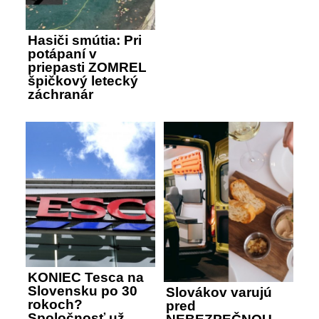
Hasiči smútia: Pri
potápaní v
priepasti ZOMREL
špičkový letecký
záchranár
KONIEC Tesca na
Slovensku po 30
Slovákov varujú
rokoch?
pred
Spoločnosť už