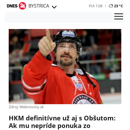
BYSTRICA
PIA 7.08
23 °C
Zdroj: Webnoviny.sk
HKM definitívne už aj s Obšutom:
Ak mu nepríde ponuka zo