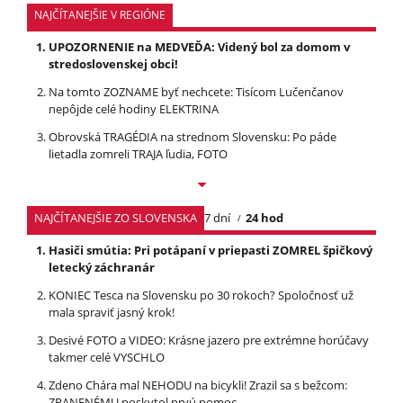
NAJČÍTANEJŠIE V REGIÓNE
UPOZORNENIE na MEDVEĎA: Videný bol za domom v
stredoslovenskej obci!
Na tomto ZOZNAME byť nechcete: Tisícom Lučenčanov
nepôjde celé hodiny ELEKTRINA
Obrovská TRAGÉDIA na strednom Slovensku: Po páde
lietadla zomreli TRAJA ľudia, FOTO
NAJČÍTANEJŠIE ZO SLOVENSKA
7 dní
24 hod
Hasiči smútia: Pri potápaní v priepasti ZOMREL špičkový
letecký záchranár
KONIEC Tesca na Slovensku po 30 rokoch? Spoločnosť už
mala spraviť jasný krok!
Desivé FOTO a VIDEO: Krásne jazero pre extrémne horúčavy
takmer celé VYSCHLO
Zdeno Chára mal NEHODU na bicykli! Zrazil sa s bežcom:
ZRANENÉMU poskytol prvú pomoc