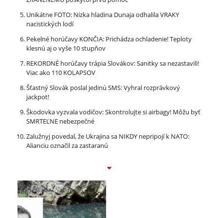
Unikátne FOTO: Nízka hladina Dunaja odhalila VRAKY
nacistických lodí
Pekelné horúčavy KONČIA: Prichádza ochladenie! Teploty
klesnú aj o vyše 10 stupňov
REKORDNÉ horúčavy trápia Slovákov: Sanitky sa nezastavili!
Viac ako 110 KOLAPSOV
Šťastný Slovák poslal jedinú SMS: Vyhral rozprávkový
jackpot!
Škodovka vyzvala vodičov: Skontrolujte si airbagy! Môžu byť
SMRTEĽNE nebezpečné
Zalužnyj povedal, že Ukrajina sa NIKDY nepripojí k NATO:
Alianciu označil za zastaranú