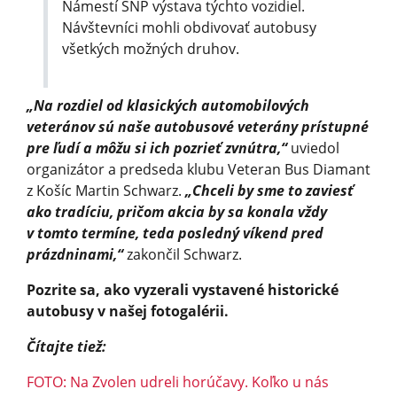
Námestí SNP výstava týchto vozidiel.
Návštevníci mohli obdivovať autobusy
všetkých možných druhov.
„Na rozdiel od klasických automobilových
veteránov sú naše autobusové veterány prístupné
pre ľudí a môžu si ich pozrieť zvnútra,“
uviedol
organizátor a predseda klubu Veteran Bus Diamant
z Košíc Martin Schwarz.
„Chceli by sme to zaviesť
ako tradíciu, pričom akcia by sa konala vždy
v tomto termíne, teda posledný víkend pred
prázdninami,“
zakončil Schwarz.
Pozrite sa, ako vyzerali vystavené historické
autobusy v našej fotogalérii.
Čítajte tiež:
FOTO: Na Zvolen udreli horúčavy. Koľko u nás