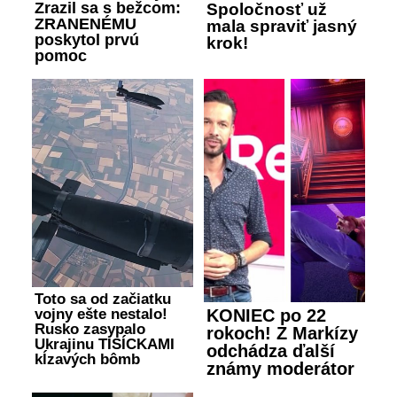
Zrazil sa s bežcom:
Spoločnosť už
ZRANENÉMU
mala spraviť jasný
poskytol prvú
krok!
pomoc
Toto sa od začiatku
vojny ešte nestalo!
KONIEC po 22
Rusko zasypalo
rokoch! Z Markízy
Ukrajinu TISÍCKAMI
odchádza ďalší
kĺzavých bômb
známy moderátor