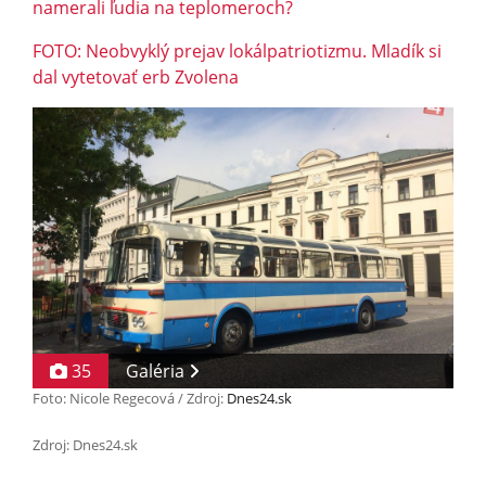
namerali ľudia na teplomeroch?
FOTO: Neobvyklý prejav lokálpatriotizmu. Mladík si
dal vytetovať erb Zvolena
35
Galéria
Foto: Nicole Regecová / Zdroj:
Dnes24.sk
Zdroj: Dnes24.sk