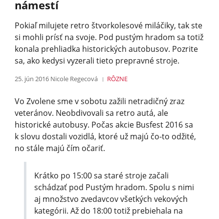
námestí
Pokiaľ milujete retro štvorkolesové miláčiky, tak ste
si mohli prísť na svoje. Pod pustým hradom sa totiž
konala prehliadka historických autobusov. Pozrite
sa, ako kedysi vyzerali tieto prepravné stroje.
25. jún 2016
Nicole Regecová
RÔZNE
Vo Zvolene sme v sobotu zažili netradičný zraz
veteránov. Neobdivovali sa retro autá, ale
historické autobusy. Počas akcie Busfest 2016 sa
k slovu dostali vozidlá, ktoré už majú čo-to odžité,
no stále majú čím očariť.
Krátko po 15:00 sa staré stroje začali
schádzať pod Pustým hradom. Spolu s nimi
aj množstvo zvedavcov všetkých vekových
kategórii. Až do 18:00 totiž prebiehala na