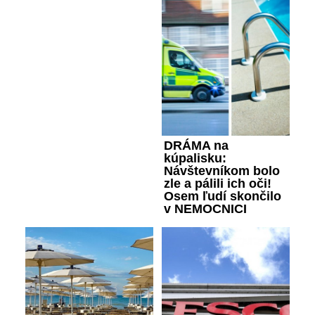
DRÁMA na
kúpalisku:
Návštevníkom bolo
zle a pálili ich oči!
Osem ľudí skončilo
v NEMOCNICI