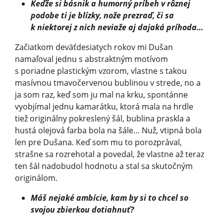
Keďže si básnik a humorný príbeh v rôznej
podobe ti je blízky, nože prezraď, či sa
k niektorej z nich neviaže aj dajaká príhoda…
Začiatkom deväťdesiatych rokov mi Dušan
namaľoval jednu s abstraktným motívom
s poriadne plastickým vzorom, vlastne s takou
masívnou tmavočervenou bublinou v strede, no a
ja som raz, keď som ju mal na krku, spontánne
vyobjímal jednu kamarátku, ktorá mala na hrdle
tiež originálny pokreslený šál, bublina praskla a
hustá olejová farba bola na šále… Nuž, vtipná bola
len pre Dušana. Keď som mu to porozprával,
strašne sa rozrehotal a povedal, že vlastne až teraz
ten šál nadobudol hodnotu a stal sa skutočným
originálom.
Máš nejaké ambície, kam by si to chcel so
svojou zbierkou dotiahnuť?