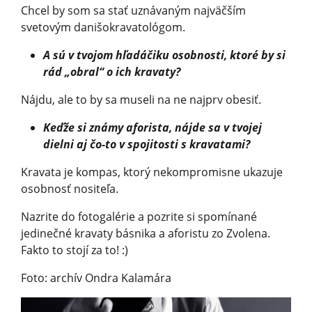
Chcel by som sa stať uznávaným najväčším
svetovým danišokravatológom.
A sú v tvojom hľadáčiku osobnosti, ktoré by si
rád „obral“ o ich kravaty?
Nájdu, ale to by sa museli na ne najprv obesiť.
Keďže si známy aforista, nájde sa v tvojej
dielni aj čo-to v spojitosti s kravatami?
Kravata je kompas, ktorý nekompromisne ukazuje
osobnosť nositeľa.
Nazrite do fotogalérie a pozrite si spomínané
jedinečné kravaty básnika a aforistu zo Zvolena.
Fakto to stojí za to! :)
Foto: archív Ondra Kalamára