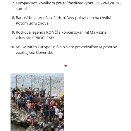
Eurojackpot Slovákom praje: Šťastlivec vyhral ROZPRÁVKOVÚ
sumu!
Radosť bola predčasná: Horúčavy poľavia len na chvíľu!
Potom udrú znova
Rocková legenda KONČÍ s koncertovaním! Má vážne
zdravotné PROBLÉMY
MEGA záťah Europolu: Išlo o siete prevádzačov! Migrantov
vozili aj cez Slovensko