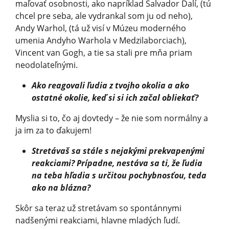
maľovať osobnosti, ako napríklad Salvador Dalí, (tú
chcel pre seba, ale vydrankal som ju od neho),
Andy Warhol, (tá už visí v Múzeu moderného
umenia Andyho Warhola v Medzilaborciach),
Vincent van Gogh, a tie sa stali pre mňa priam
neodolateľnými.
Ako reagovali ľudia z tvojho okolia a ako
ostatné okolie, keď si si ich začal obliekať?
Myslia si to, čo aj dovtedy – že nie som normálny a
ja im za to ďakujem!
Stretávaš sa stále s nejakými prekvapenými
reakciami? Prípadne, nestáva sa ti, že ľudia
na teba hľadia s určitou pochybnosťou, teda
ako na blázna?
Skôr sa teraz už stretávam so spontánnymi
nadšenými reakciami, hlavne mladých ľudí.