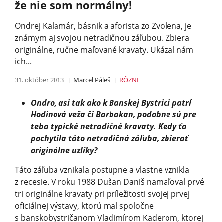
že nie som normálny!
Ondrej Kalamár, básnik a aforista zo Zvolena, je
známym aj svojou netradičnou záľubou. Zbiera
originálne, ručne maľované kravaty. Ukázal nám
ich...
31. október 2013
Marcel Páleš
RÔZNE
Ondro, asi tak ako k Banskej Bystrici patrí
Hodinová veža či Barbakan, podobne sú pre
teba typické netradičné kravaty. Kedy ťa
pochytila táto netradičná záľuba, zbierať
originálne uzlíky?
Táto záľuba vznikala postupne a vlastne vznikla
z recesie. V roku 1988 Dušan Daniš namaľoval prvé
tri originálne kravaty pri príležitosti svojej prvej
oficiálnej výstavy, ktorú mal spoločne
s banskobystričanom Vladimírom Kaderom, ktorej