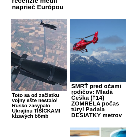
recenzie médií
naprieč Európou
SMRŤ pred očami
rodičov: Mladá
Toto sa od začiatku
Češka (†14)
vojny ešte nestalo!
ZOMRELA počas
Rusko zasypalo
túry! Padala
Ukrajinu TISÍCKAMI
DESIATKY metrov
kĺzavých bômb