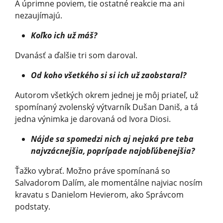
A úprimne poviem, tie ostatné reakcie ma ani
nezaujímajú.
Koľko ich už máš?
Dvanásť a ďalšie tri som daroval.
Od koho všetkého si si ich už zaobstaral?
Autorom všetkých okrem jednej je môj priateľ, už
spomínaný zvolenský výtvarník Dušan Daniš, a tá
jedna výnimka je darovaná od Ivora Diosi.
Nájde sa spomedzi nich aj nejaká pre teba
najvzácnejšia, poprípade najobľúbenejšia?
Ťažko vybrať. Možno práve spomínaná so
Salvadorom Dalím, ale momentálne najviac nosím
kravatu s Danielom Hevierom, ako Správcom
podstaty.