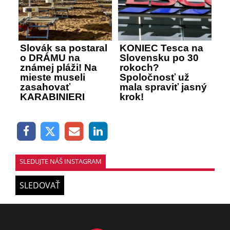
Slovák sa postaral
KONIEC Tesca na
o DRÁMU na
Slovensku po 30
známej pláži! Na
rokoch?
mieste museli
Spoločnosť už
zasahovať
mala spraviť jasný
KARABINIERI
krok!
SLEDUJTE NÁŠ INSTAGRAM
SLEDOVAŤ