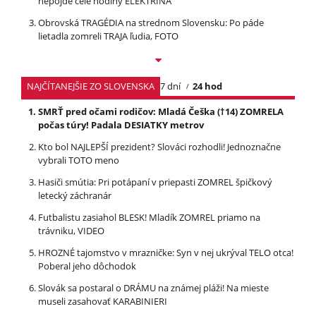
nepôjde celé hodiny ELEKTRINA
Obrovská TRAGÉDIA na strednom Slovensku: Po páde
lietadla zomreli TRAJA ľudia, FOTO
NAJČÍTANEJŠIE ZO SLOVENSKA
7 dní
24 hod
SMRŤ pred očami rodičov: Mladá Češka (†14) ZOMRELA
počas túry! Padala DESIATKY metrov
Kto bol NAJLEPŠÍ prezident? Slováci rozhodli! Jednoznačne
vybrali TOTO meno
Hasiči smútia: Pri potápaní v priepasti ZOMREL špičkový
letecký záchranár
Futbalistu zasiahol BLESK! Mladík ZOMREL priamo na
trávniku, VIDEO
HROZNÉ tajomstvo v mrazničke: Syn v nej ukrýval TELO otca!
Poberal jeho dôchodok
Slovák sa postaral o DRÁMU na známej pláži! Na mieste
museli zasahovať KARABINIERI