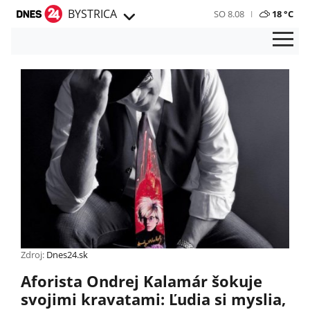
BYSTRICA
SO 8.08
18 °C
Zdroj:
Dnes24.sk
Aforista Ondrej Kalamár šokuje
svojimi kravatami: Ľudia si myslia,