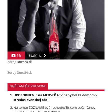
16
Galéria
Zdroj:
Dnes24.sk
Zdroj: Dnes24.sk
NAJČÍTANEJŠIE V REGIÓNE
UPOZORNENIE na MEDVEĎA: Videný bol za domom v
stredoslovenskej obci!
Na tomto ZOZNAME byť nechcete: Tisícom Lučenčanov