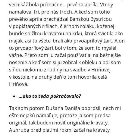
vernisáž bola príznačne – prvého apríla. Vtedy
namaľoval tri, pre nás troch. A keď som toho
prevého apríla prechádzal Banskou Bystricou
v poplátaných rifliach, čiernom roláku, koženej
bunde so žltou kravatou na krku, ktorá svietila ako
maják, asi to všetci brali ako prvoaprílový žart. A on
to prvoaprílový žart bol v tom, že som to myslel
vážne. Preto som ju začal používať aj na bežnejšie
nosenie a keď som si ju zobral k obleku a bol som
s ňou niekomu z rodiny na svadbe v Hriňovej
v kostole, na druhý deň o tom hovorila celá
Hriňová.
…ako to teda pokračovalo?
Tak som potom Dušana Daniša poprosil, nech mi
ešte nejakú namaľuje, pretože ja som predsa
originál, tak budem nosiť originálne kravaty.
A zhruba pred piatimi rokmi začal na kravaty