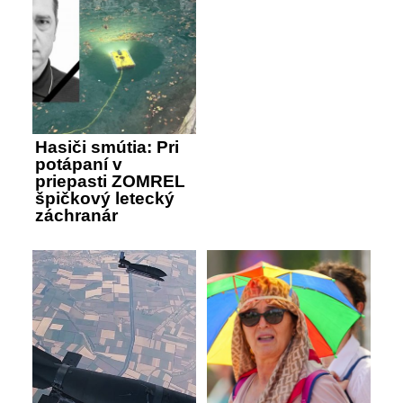
Hasiči smútia: Pri
potápaní v
priepasti ZOMREL
špičkový letecký
záchranár