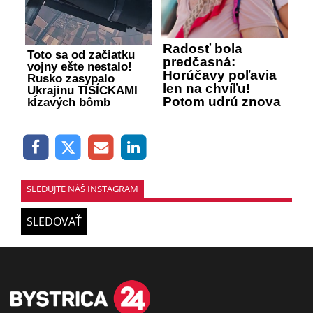
Radosť bola
Toto sa od začiatku
predčasná:
vojny ešte nestalo!
Horúčavy poľavia
Rusko zasypalo
len na chvíľu!
Ukrajinu TISÍCKAMI
Potom udrú znova
kĺzavých bômb
SLEDUJTE NÁŠ INSTAGRAM
SLEDOVAŤ