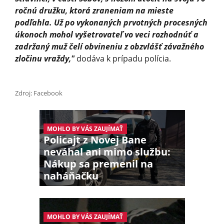
ročnú družku, ktorá zraneniam na mieste
podľahla. Už po vykonaných prvotných procesných
úkonoch mohol vyšetrovateľ vo veci rozhodnúť a
zadržaný muž čelí obvineniu z obzvlášť závažného
zločinu vraždy,"
dodáva k prípadu polícia.
Zdroj: Facebook
MOHLO BY VÁS ZAUJÍMAŤ
Policajt z Novej Bane
neváhal ani mimo službu:
Nákup sa premenil na
naháňačku
MOHLO BY VÁS ZAUJÍMAŤ