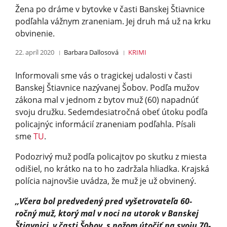
Žena po dráme v bytovke v časti Banskej Štiavnice
podľahla vážnym zraneniam. Jej druh má už na krku
obvinenie.
22. apríl 2020
Barbara Dallosová
KRIMI
Informovali sme vás o tragickej udalosti v časti
Banskej Štiavnice nazývanej Šobov. Podľa mužov
zákona mal v jednom z bytov muž (60) napadnúť
svoju družku. Sedemdesiatročná obeť útoku podľa
policajnýc informácií zraneniam podľahla. Písali
sme
TU
.
Podozrivý muž podľa policajtov po skutku z miesta
odišiel, no krátko na to ho zadržala hliadka. Krajská
polícia najnovšie uvádza, že muž je už obvinený.
,,Včera bol predvedený pred vyšetrovateľa 60-
ročný muž, ktorý mal v noci na utorok v Banskej
Štiavnici, v časti Šobov, s nožom útočiť na svoju 70-