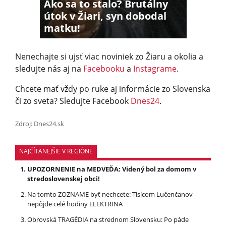
Ako sa to stalo? Brutálny
útok v Žiari, syn dobodal
matku!
Nenechajte si ujsť viac noviniek zo Žiaru a okolia a
sledujte nás aj na
Facebooku
a
Instagrame
.
Chcete mať vždy po ruke aj informácie zo Slovenska
či zo sveta? Sledujte Facebook
Dnes24
.
Zdroj: Dnes24.sk
NAJČÍTANEJŠIE V REGIÓNE
UPOZORNENIE na MEDVEĎA: Videný bol za domom v
stredoslovenskej obci!
Na tomto ZOZNAME byť nechcete: Tisícom Lučenčanov
nepôjde celé hodiny ELEKTRINA
Obrovská TRAGÉDIA na strednom Slovensku: Po páde