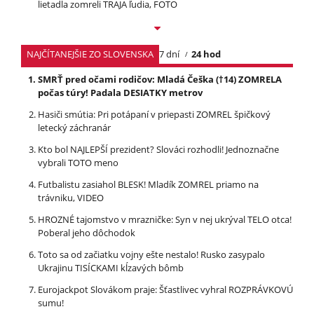
lietadla zomreli TRAJA ľudia, FOTO
NAJČÍTANEJŠIE ZO SLOVENSKA
7 dní
24 hod
SMRŤ pred očami rodičov: Mladá Češka (†14) ZOMRELA
počas túry! Padala DESIATKY metrov
Hasiči smútia: Pri potápaní v priepasti ZOMREL špičkový
letecký záchranár
Kto bol NAJLEPŠÍ prezident? Slováci rozhodli! Jednoznačne
vybrali TOTO meno
Futbalistu zasiahol BLESK! Mladík ZOMREL priamo na
trávniku, VIDEO
HROZNÉ tajomstvo v mrazničke: Syn v nej ukrýval TELO otca!
Poberal jeho dôchodok
Toto sa od začiatku vojny ešte nestalo! Rusko zasypalo
Ukrajinu TISÍCKAMI kĺzavých bômb
Eurojackpot Slovákom praje: Šťastlivec vyhral ROZPRÁVKOVÚ
sumu!