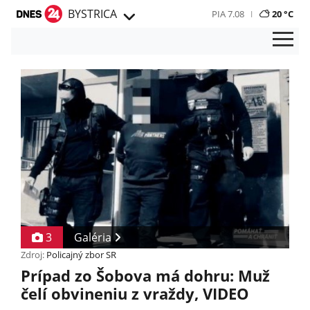
BYSTRICA
PIA 7.08
20 °C
3
Galéria
Zdroj:
Policajný zbor SR
Prípad zo Šobova má dohru: Muž
čelí obvineniu z vraždy, VIDEO