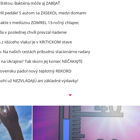
étou: Baktéria môže aj ZABÍJAŤ
mýlil pedále! S autom sa ZASEKOL medzi domami
takte s medúzou ZOMREL 13-ročný chlapec
 v poslednej chvíli prevzal riadenie
 idúceho vlaku! Je v KRITICKOM stave
A: Na našich cestách pribudnú stacionárne radary
 na Ukrajine? Tak skoro jej koniec NEČAKAJTE
lovensku padol nový teplotný REKORD
 Mnohí už NEZVLÁDAJÚ ani základné výdavky!