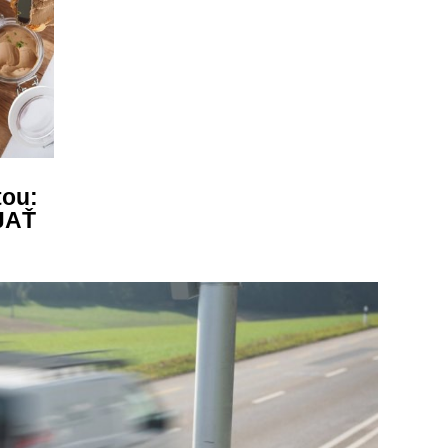
ou:
ÍJAŤ