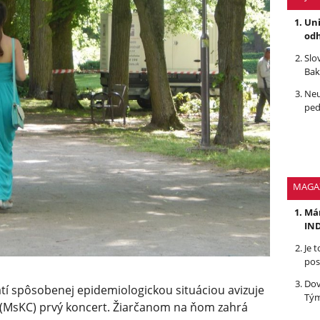
Uni
odh
Slo
Bak
Neu
ped
MAGA
Mám
IND
Je 
pos
Dov
tí spôsobenej epidemiologickou situáciou avizuje
Tým
 (MsKC) prvý koncert. Žiarčanom na ňom zahrá