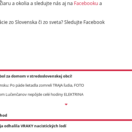
Žiaru a okolia a sledujte nás aj na
Facebooku
a
cie zo Slovenska či zo sveta? Sledujte Facebook
l za domom v stredoslovenskej obci!
ku: Po páde lietadla zomreli TRAJA ľudia, FOTO
om Lučenčanov nepôjde celé hodiny ELEKTRINA
 hod
a odhalila VRAKY nacistických lodí