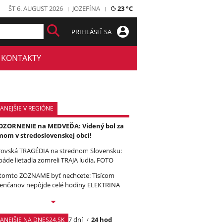
ŠT 6. AUGUST 2026
JOZEFÍNA
23 °C
PRIHLÁSIŤ SA
KONTAKTY
ANEJŠIE V REGIÓNE
ZORNENIE na MEDVEĎA: Videný bol za
om v stredoslovenskej obci!
ovská TRAGÉDIA na strednom Slovensku:
páde lietadla zomreli TRAJA ľudia, FOTO
tomto ZOZNAME byť nechcete: Tisícom
enčanov nepôjde celé hodiny ELEKTRINA
7 dní
24 hod
TANEJŠIE NA DNES24.SK