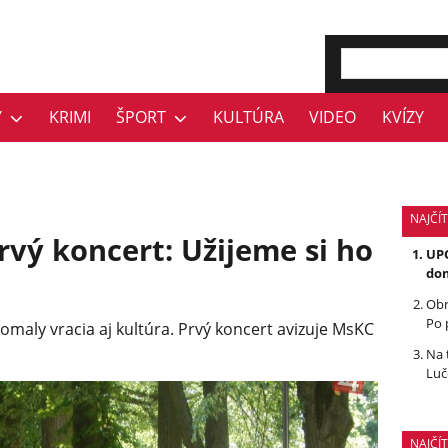
Y
KRIMI
ŠPORT
KULTÚRA
VIDEO
KVÍZY
NAJČÍT
rvý koncert: Užijeme si ho
UPO
dom
Obr
Po 
maly vracia aj kultúra. Prvý koncert avizuje MsKC
Na 
Luč
NAJČÍ