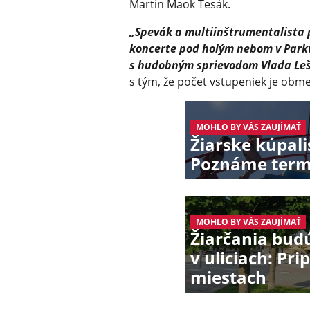
Martin Maok Tesák.
„Spevák a multiinštrumen­talista
koncerte pod holým nebom v Parku
s hudobným sprievodom Vlada Leš
s tým, že počet vstupeniek je obm
MOHLO BY VÁS ZAUJÍMAŤ
Žiarske kúpali
Poznáme term
MOHLO BY VÁS ZAUJÍMAŤ
Žiarčania bud
v uliciach: Pr
miestach