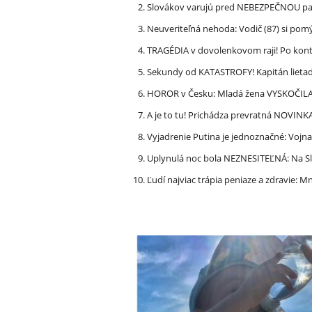
Slovákov varujú pred NEBEZPEČNOU pašt
Neuveriteľná nehoda: Vodič (87) si po
TRAGÉDIA v dovolenkovom raji! Po kon
Sekundy od KATASTROFY! Kapitán lietadla
HOROR v Česku: Mladá žena VYSKOČILA z
A je to tu! Prichádza prevratná NOVINK
Vyjadrenie Putina je jednoznačné: Vojna
Uplynulá noc bola NEZNESITEĽNÁ: Na S
Ľudí najviac trápia peniaze a zdravie: