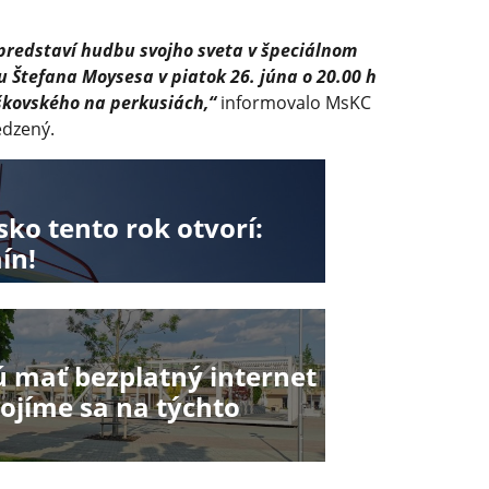
 predstaví hudbu svojho sveta v špeciálnom
 Štefana Moysesa v piatok 26. júna o 20.00 h
kovského na perkusiách,“
informovalo MsKC
edzený.
sko tento rok otvorí:
ín!
ú mať bezplatný internet
ipojíme sa na týchto