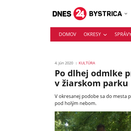
DOMOV
OKRESY
SPRÁV
4. jún 2020
KULTÚRA
Po dlhej odmlke p
v žiarskom parku
V okresanej podobe sa do mesta po
pod holým nebom.