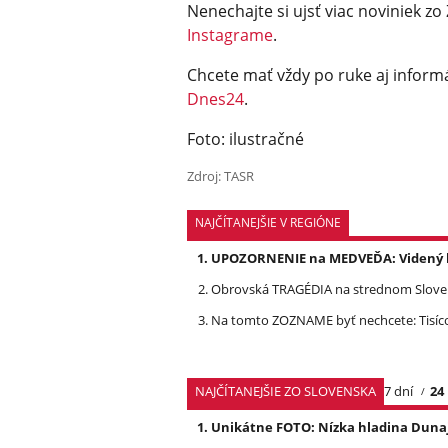
Nenechajte si ujsť viac noviniek zo 
Instagrame
.
Chcete mať vždy po ruke aj informá
Dnes24
.
Foto: ilustračné
Zdroj: TASR
NAJČÍTANEJŠIE V REGIÓNE
UPOZORNENIE na MEDVEĎA: Videný bo
Obrovská TRAGÉDIA na strednom Slovens
Na tomto ZOZNAME byť nechcete: Tisíc
NAJČÍTANEJŠIE ZO SLOVENSKA
7 dní
24
Unikátne FOTO: Nízka hladina Dunaj