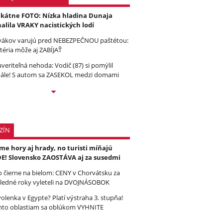
kátne FOTO: Nízka hladina Dunaja
alila VRAKY nacistických lodí
vákov varujú pred NEBEZPEČNOU paštétou:
téria môže aj ZABÍJAŤ
veriteľná nehoda: Vodič (87) si pomýlil
ále! S autom sa ZASEKOL medzi domami
ZÍN
e hory aj hrady, no turisti míňajú
E! Slovensko ZAOSTÁVA aj za susedmi
to čierne na bielom: CENY v Chorvátsku za
ledné roky vyleteli na DVOJNÁSOBOK
olenka v Egypte? Platí výstraha 3. stupňa!
to oblastiam sa oblúkom VYHNITE