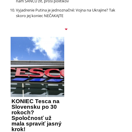
nám ŠANCU žiť, prosí politikov
Vyjadrenie Putina je jednoznačné: Vojna na Ukrajine? Tak
skoro jej koniec NEČAKAJTE
KONIEC Tesca na
Slovensku po 30
rokoch?
Spoločnosť už
mala spraviť jasný
krok!