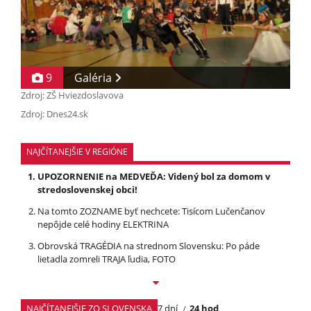
9
Galéria
Zdroj: ZŠ Hviezdoslavova
Zdroj: Dnes24.sk
NAJČÍTANEJŠIE V REGIÓNE
UPOZORNENIE na MEDVEĎA: Videný bol za domom v
stredoslovenskej obci!
Na tomto ZOZNAME byť nechcete: Tisícom Lučenčanov
nepôjde celé hodiny ELEKTRINA
Obrovská TRAGÉDIA na strednom Slovensku: Po páde
lietadla zomreli TRAJA ľudia, FOTO
NAJČÍTANEJŠIE ZO SLOVENSKA
7 dní
24 hod