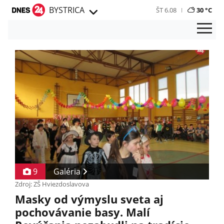
BYSTRICA
ŠT 6.08
30 °C
9
Galéria
Zdroj: ZŠ Hviezdoslavova
Masky od výmyslu sveta aj
pochovávanie basy. Malí