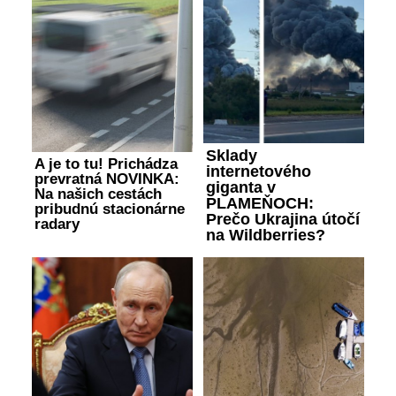
Sklady
A je to tu! Prichádza
internetového
prevratná NOVINKA:
giganta v
Na našich cestách
PLAMEŇOCH:
pribudnú stacionárne
Prečo Ukrajina útočí
radary
na Wildberries?