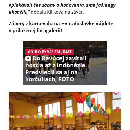
oplakávali čas zábav a hodovania, sme fašiangy
ukončili,“
dodala Kilíková na záver.
Zábery z karnevalu na Hviezdoslavke nájdete
v priloženej fotogalérii!
MOHLO BY VÁS ZAUJÍMAŤ
Do Revúcej zavítali
hostia až z Indonézie.
Predviedli sa aj na
korčuliach, FOTO