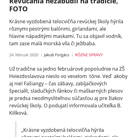
Revúčania nezabudli na tradície,
FOTO
Krásne vyzdobená telocvičňa revúckej školy hýrila
rôznymi pestrými balónmi, girlandami, ale
hlavne nápaditými maskami. Tu sa objavil vodník,
tam zase malá morská víla či ježibaba.
24. február 2020
Jakub Forgács
RÔZNE
SPRÁVY
Už tradične sa jedno februárové popoludnie na ZŠ
Hviezdoslavova nieslo vo veselom tóne. Veď akoby
aj nie! Fašiangy – čas zábavy, zabíjačkových
špecialít, sladučkých fánkov či maškarných plesov
je predsa neodmysliteľnou súčasťou aj pre žiakov
revúckej školy. O podujatí informovala učiteľka B.
Kilíková.
„Krásne vyzdobená telocvičňa hýrila