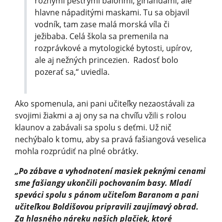
rôznymi pestrými balónmi, girlandami, ale
hlavne nápaditými maskami. Tu sa objavil
vodník, tam zase malá morská víla či
ježibaba. Celá škola sa premenila na
rozprávkové a mytologické bytosti, upírov,
ale aj nežných princezien. Radosť bolo
pozerať sa,“ uviedla.
Ako spomenula, ani pani učiteľky nezaostávali za
svojimi žiakmi a aj ony sa na chvíľu vžili s rolou
klaunov a zabávali sa spolu s deťmi. Už nič
nechýbalo k tomu, aby sa pravá fašiangová veselica
mohla rozprúdiť na plné obrátky.
„Po zábave a vyhodnotení masiek peknými cenami
sme fašiangy ukončili pochovaním basy. Mladí
speváci spolu s pánom učiteľom Baranom a pani
učiteľkou Boldišovou pripravili zaujímavý obrad.
Za hlasného náreku našich plačiek, ktoré