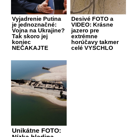
Vyjadrenie Putina
Desivé FOTO a
je jednoznačné:
VIDEO: Krásne
Vojna na Ukrajine?
jazero pre
Tak skoro jej
extrémne
koniec
horúčavy takmer
NEČAKAJTE
celé VYSCHLO
Unikátne FOTO:
Nízka hladina