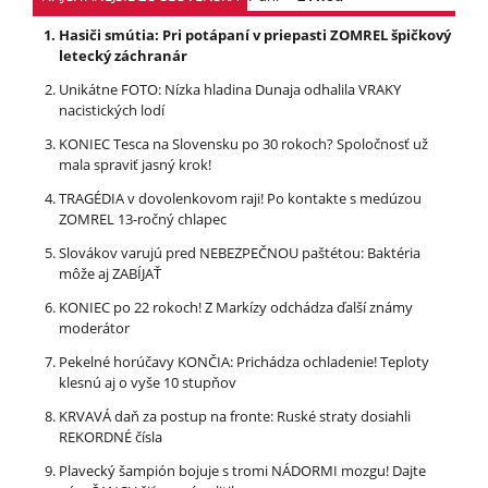
Hasiči smútia: Pri potápaní v priepasti ZOMREL špičkový
letecký záchranár
Unikátne FOTO: Nízka hladina Dunaja odhalila VRAKY
nacistických lodí
KONIEC Tesca na Slovensku po 30 rokoch? Spoločnosť už
mala spraviť jasný krok!
TRAGÉDIA v dovolenkovom raji! Po kontakte s medúzou
ZOMREL 13-ročný chlapec
Slovákov varujú pred NEBEZPEČNOU paštétou: Baktéria
môže aj ZABÍJAŤ
KONIEC po 22 rokoch! Z Markízy odchádza ďalší známy
moderátor
Pekelné horúčavy KONČIA: Prichádza ochladenie! Teploty
klesnú aj o vyše 10 stupňov
KRVAVÁ daň za postup na fronte: Ruské straty dosiahli
REKORDNÉ čísla
Plavecký šampión bojuje s tromi NÁDORMI mozgu! Dajte