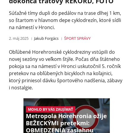
dokonca traťový REKORD, FOTO
Súťažné tímy dupli do pedálov na trase dlhej 1 km,
so štartom v hlavnom depe cyklodrezín, ktoré sídli
na námestí v Hronci.
2. máj 2025
Jakub Forgács
ŠPORT
SPRÁVY
Obľúbené Horehronské cyklodreziny vstúpili do
novej sezóny vo veľkom štýle. Počas dňa štátneho
pokoja sa na námestí v Hronci uskutočnil 5. ročník
pretekov na obľúbených bicykloch na koľajnici,
ktorý priniesol dávku športového nadšenia, zábavy
i nostalgie.
MOHLO BY VÁS ZAUJÍMAŤ
Metropola Horehronia ožije
BEŽECKÝMI pretekmi:
OBMEDZENIA zasiahnu