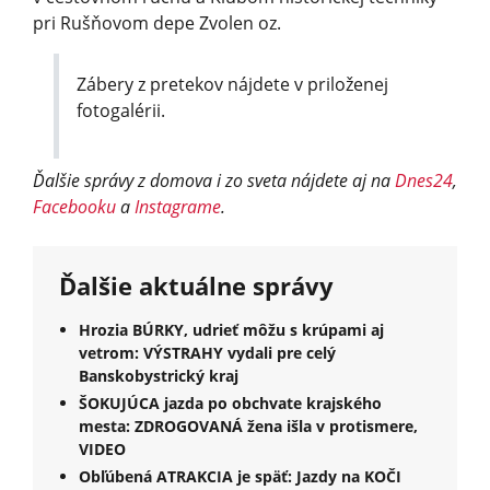
pri Rušňovom depe Zvolen oz.
Zábery z pretekov nájdete v priloženej
fotogalérii.
Ďalšie správy z domova i zo sveta nájdete aj na
Dnes24
,
Facebooku
a
Instagrame
.
Ďalšie aktuálne správy
Hrozia BÚRKY, udrieť môžu s krúpami aj
vetrom: VÝSTRAHY vydali pre celý
Banskobystrický kraj
ŠOKUJÚCA jazda po obchvate krajského
mesta: ZDROGOVANÁ žena išla v protismere,
VIDEO
Obľúbená ATRAKCIA je späť: Jazdy na KOČI