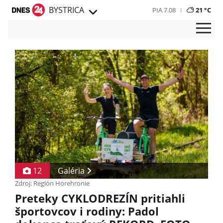
BYSTRICA
PIA 7.08
21 °C
12
Galéria
Zdroj: Región Horehronie
Preteky CYKLODREZÍN pritiahli
športovcov i rodiny: Padol