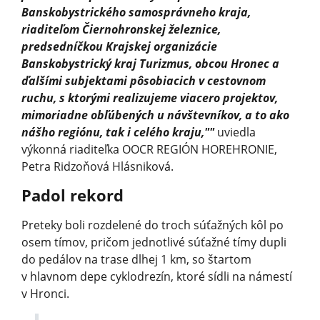
Banskobystrického samosprávneho kraja,
riaditeľom Čiernohronskej železnice,
predsedníčkou Krajskej organizácie
Banskobystrický kraj Turizmus, obcou Hronec a
ďalšími subjektami pôsobiacich v cestovnom
ruchu, s ktorými realizujeme viacero projektov,
mimoriadne obľúbených u návštevníkov, a to ako
nášho regiónu, tak i celého kraju,""
uviedla
výkonná riaditeľka OOCR REGIÓN HOREHRONIE,
Petra Ridzoňová Hlásniková.
Padol rekord
Preteky boli rozdelené do troch súťažných kôl po
osem tímov, pričom jednotlivé súťažné tímy dupli
do pedálov na trase dlhej 1 km, so štartom
v hlavnom depe cyklodrezín, ktoré sídli na námestí
v Hronci.