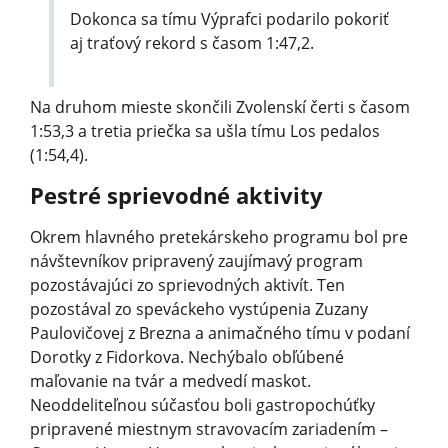
Dokonca sa tímu Výprafci podarilo pokoriť
aj traťový rekord s časom 1:47,2.
Na druhom mieste skončili Zvolenskí čerti s časom
1:53,3 a tretia priečka sa ušla tímu Los pedalos
(1:54,4).
Pestré sprievodné aktivity
Okrem hlavného pretekárskeho programu bol pre
návštevníkov pripravený zaujímavý program
pozostávajúci zo sprievodných aktivít. Ten
pozostával zo speváckeho vystúpenia Zuzany
Paulovičovej z Brezna a animačného tímu v podaní
Dorotky z Fidorkova. Nechýbalo obľúbené
maľovanie na tvár a medvedí maskot.
Neoddeliteľnou súčasťou boli gastropochúťky
pripravené miestnym stravovacím zariadením –