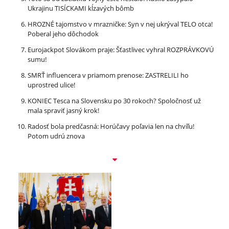
Ukrajinu TISÍCKAMI kĺzavých bômb
HROZNÉ tajomstvo v mrazničke: Syn v nej ukrýval TELO otca!
Poberal jeho dôchodok
Eurojackpot Slovákom praje: Šťastlivec vyhral ROZPRÁVKOVÚ
sumu!
SMRŤ influencera v priamom prenose: ZASTRELILI ho
uprostred ulice!
KONIEC Tesca na Slovensku po 30 rokoch? Spoločnosť už
mala spraviť jasný krok!
Radosť bola predčasná: Horúčavy poľavia len na chvíľu!
Potom udrú znova