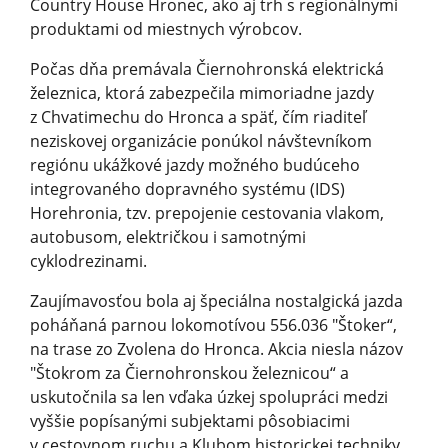
Country House Hronec, ako aj trh s regionálnymi
produktami od miestnych výrobcov.
Počas dňa premávala Čiernohronská elektrická
železnica, ktorá zabezpečila mimoriadne jazdy
z Chvatimechu do Hronca a späť, čím riaditeľ
neziskovej organizácie ponúkol návštevníkom
regiónu ukážkové jazdy možného budúceho
integrovaného dopravného systému (IDS)
Horehronia, tzv. prepojenie cestovania vlakom,
autobusom, električkou i samotnými
cyklodrezinami.
Zaujímavosťou bola aj špeciálna nostalgická jazda
poháňaná parnou lokomotívou 556.036 "Štoker“,
na trase zo Zvolena do Hronca. Akcia niesla názov
"Štokrom za Čiernohronskou železnicou“ a
uskutočnila sa len vďaka úzkej spolupráci medzi
vyššie popísanými subjektami pôsobiacimi
v cestovnom ruchu a Klubom historickej techniky