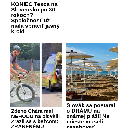
KONIEC Tesca na
Slovensku po 30
rokoch?
Spoločnosť už
mala spraviť jasný
krok!
Slovák sa postaral
o DRÁMU na
Zdeno Chára mal
známej pláži! Na
NEHODU na bicykli!
Zrazil sa s bežcom:
mieste museli
ZRANENÉMU
zasahovať