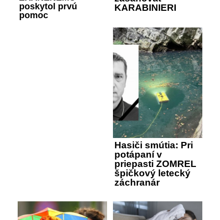
poskytol prvú
KARABINIERI
pomoc
Hasiči smútia: Pri
potápaní v
priepasti ZOMREL
špičkový letecký
záchranár