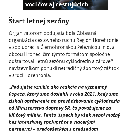
vodičov aj cestujúcich
Štart letnej sezóny
Organizátorom podujatia bola Oblastná
organizácia cestovného ruchu Región Horehronie
v spolupráci s Čiernohronskou železnicou, n.o. a
obcou Hronec, čím týmto formátom spoločne
odštartovali letnú sezónu cyklodrezín a zároveň
návštevníkom ponúkli netradičný športový zážitok
v srdci Horehronia.
„Podujatie vzniklo ako reakcia na významný
úspech, ktorý sme dosiahli v roku 2021, kedy sme
získali oprávnenie na prevádzkovanie cyklodrezín
od Ministerstva dopravy SR, čo považujeme za
kľúčový míľnik. Tento úspech by však nebol možný
bez intenzívnej spolupráce s viacerými
partnermi – predovšetkým s predsedom