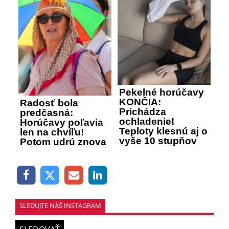
Pekelné horúčavy
KONČIA:
Radosť bola
Prichádza
predčasná:
ochladenie!
Horúčavy poľavia
Teploty klesnú aj o
len na chvíľu!
vyše 10 stupňov
Potom udrú znova
SLEDUJTE NÁŠ INSTAGRAM