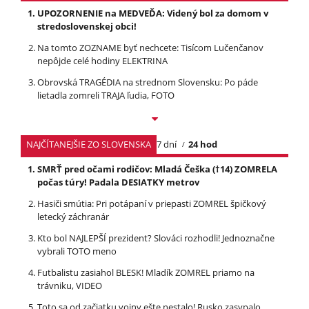
UPOZORNENIE na MEDVEĎA: Videný bol za domom v
stredoslovenskej obci!
Na tomto ZOZNAME byť nechcete: Tisícom Lučenčanov
nepôjde celé hodiny ELEKTRINA
Obrovská TRAGÉDIA na strednom Slovensku: Po páde
lietadla zomreli TRAJA ľudia, FOTO
NAJČÍTANEJŠIE ZO SLOVENSKA
7 dní
24 hod
SMRŤ pred očami rodičov: Mladá Češka (†14) ZOMRELA
počas túry! Padala DESIATKY metrov
Hasiči smútia: Pri potápaní v priepasti ZOMREL špičkový
letecký záchranár
Kto bol NAJLEPŠÍ prezident? Slováci rozhodli! Jednoznačne
vybrali TOTO meno
Futbalistu zasiahol BLESK! Mladík ZOMREL priamo na
trávniku, VIDEO
Toto sa od začiatku vojny ešte nestalo! Rusko zasypalo