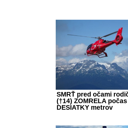
SMRŤ pred očami rodi
(†14) ZOMRELA počas 
DESIATKY metrov