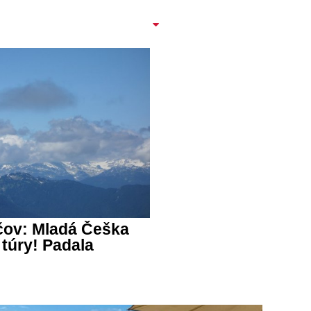
čov: Mladá Češka
túry! Padala