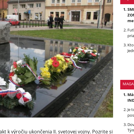
SMR
ZOM
me
Fut
pri
Kto
Jed
MAGA
Mám
IND
Je 
pos
Dov
Tým
t k výročiu ukončenia II. svetovej vojny. Pozrite si