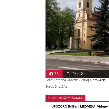
35
Galéria
Foto: Katarína Oravská / Zdroj:
Dnes24.sk
Zdroj: Dnes24.sk
NAJČÍTANEJŠIE V REGIÓNE
UPOZORNENIE na MEDVEĎA: Videný bo