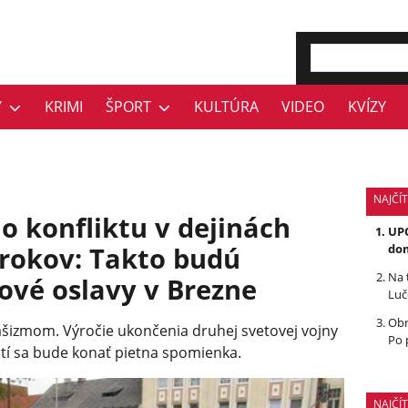
Y
KRIMI
ŠPORT
KULTÚRA
VIDEO
KVÍZY
NAJČÍT
o konfliktu v dejinách
UPO
 rokov: Takto budú
dom
Na 
ové oslavy v Brezne
Luč
Obr
šizmom. Výročie ukončenia druhej svetovej vojny
Po 
tí sa bude konať pietna spomienka.
NAJČÍ