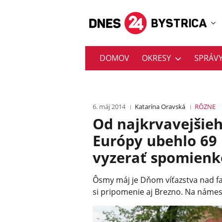
DOMOV
OKRESY
SPRÁV
6. máj 2014
Katarína Oravská
RÔZNE
Od najkrvavejšieh
Európy ubehlo 69
vyzerať spomienk
Ôsmy máj je Dňom víťazstva nad fa
si pripomenie aj Brezno. Na námes