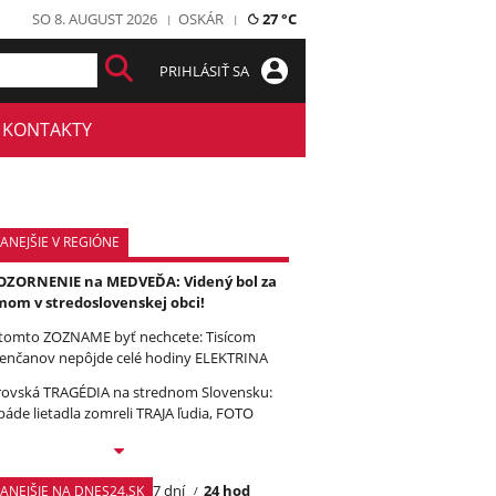
SO 8. AUGUST 2026
OSKÁR
27 °C
PRIHLÁSIŤ SA
KONTAKTY
ANEJŠIE V REGIÓNE
ZORNENIE na MEDVEĎA: Videný bol za
om v stredoslovenskej obci!
tomto ZOZNAME byť nechcete: Tisícom
enčanov nepôjde celé hodiny ELEKTRINA
ovská TRAGÉDIA na strednom Slovensku:
páde lietadla zomreli TRAJA ľudia, FOTO
7 dní
24 hod
TANEJŠIE NA DNES24.SK