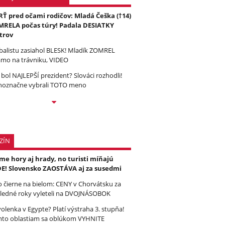
Ť pred očami rodičov: Mladá Češka (†14)
RELA počas túry! Padala DESIATKY
trov
balistu zasiahol BLESK! Mladík ZOMREL
amo na trávniku, VIDEO
 bol NAJLEPŠÍ prezident? Slováci rozhodli!
noznačne vybrali TOTO meno
ZÍN
e hory aj hrady, no turisti míňajú
E! Slovensko ZAOSTÁVA aj za susedmi
to čierne na bielom: CENY v Chorvátsku za
ledné roky vyleteli na DVOJNÁSOBOK
olenka v Egypte? Platí výstraha 3. stupňa!
to oblastiam sa oblúkom VYHNITE