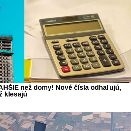
AHŠIE než domy! Nové čísla odhaľujú,
ž klesajú