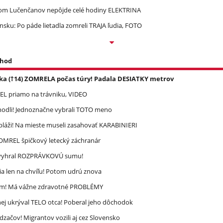
om Lučenčanov nepôjde celé hodiny ELEKTRINA
ku: Po páde lietadla zomreli TRAJA ľudia, FOTO
 hod
ka (†14) ZOMRELA počas túry! Padala DESIATKY metrov
REL priamo na trávniku, VIDEO
zhodli! Jednoznačne vybrali TOTO meno
pláži! Na mieste museli zasahovať KARABINIERI
 ZOMREL špičkový letecký záchranár
ec vyhral ROZPRÁVKOVÚ sumu!
a len na chvíľu! Potom udrú znova
ím! Má vážne zdravotné PROBLÉMY
ej ukrýval TELO otca! Poberal jeho dôchodok
dzačov! Migrantov vozili aj cez Slovensko