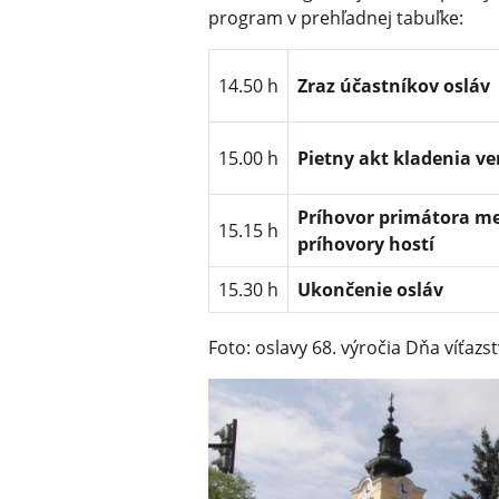
program v prehľadnej tabuľke:
14.50 h
Zraz účastníkov osláv
15.00 h
Pietny akt kladenia v
Príhovor primátora me
15.15 h
príhovory hostí
15.30 h
Ukončenie osláv
Foto: oslavy 68. výročia Dňa víťaz