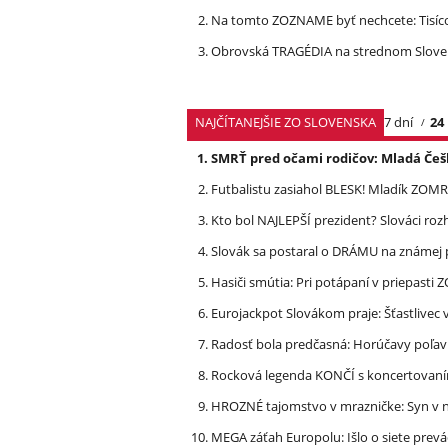
Na tomto ZOZNAME byť nechcete: Tisíc
Obrovská TRAGÉDIA na strednom Slovens
NAJČÍTANEJŠIE ZO SLOVENSKA
7 dní
24
SMRŤ pred očami rodičov: Mladá Češ
Futbalistu zasiahol BLESK! Mladík ZOM
Kto bol NAJLEPŠÍ prezident? Slováci ro
Slovák sa postaral o DRÁMU na známej 
Hasiči smútia: Pri potápaní v priepasti
Eurojackpot Slovákom praje: Šťastliv
Radosť bola predčasná: Horúčavy poľavi
Rocková legenda KONČÍ s koncertovan
HROZNÉ tajomstvo v mrazničke: Syn v n
MEGA záťah Europolu: Išlo o siete prevá