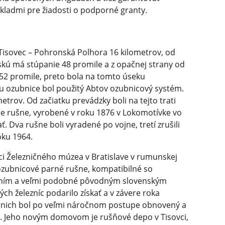
kladmi pre žiadosti o podporné granty.
 Tisovec – Pohronská Polhora 16 kilometrov, od
skú má stúpanie 48 promile a z opačnej strany od
52 promile, preto bola na tomto úseku
u ozubnice bol použitý Abtov ozubnicový systém.
etrov. Od začiatku prevádzky boli na tejto trati
e rušne, vyrobené v roku 1876 v Lokomotívke vo
ť. Dva rušne boli vyradené po vojne, tretí zrušili
oku 1964.
íci Železničného múzea v Bratislave v rumunskej
-ozubnicové parné rušne, kompatibilné so
ním a veľmi podobné pôvodným slovenským
h železníc podarilo získať a v závere roka
z nich bol po veľmi náročnom postupe obnovený a
ca. Jeho novým domovom je rušňové depo v Tisovci,