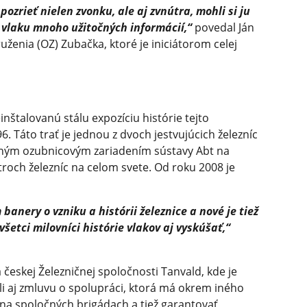
ozrieť nielen zvonku, ale aj zvnútra, mohli si ju
 i vlaku mnoho užitočných informácií,“
povedal Ján
ženia (OZ) Zubačka, ktoré je iniciátorom celej
einštalovanú stálu expozíciu histórie tejto
6. Táto trať je jednou z dvoch jestvujúcich železníc
ým ozubnicovým zariadením sústavy Abt na
roch železníc na celom svete. Od roku 2008 je
banery o vzniku a histórii železnice a nové je tiež
všetci milovníci histórie vlakov aj vyskúšať,“
 českej Železničnej spoločnosti Tanvald, kde je
i aj zmluvu o spolupráci, ktorá má okrem iného
 na spoločných brigádach a tiež garantovať