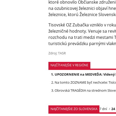
ktoré obnovilo Občianske združenie
na ozubnicovej železnici objaví h
železnice, ktorú Železnice Slovensk
Tisovské OZ Zubačka vzniklo v roku
železničné hodnoty. Venuje sa revi
rozchodu na trati medzi mestami T
turistickú prevádzku parnými vlakm
Zdroj: TASR
NAJČÍTANEJŠIE V REGIÓNE
UPOZORNENIE na MEDVEĎA: Videný bo
Na tomto ZOZNAME byť nechcete: Tisíc
Obrovská TRAGÉDIA na strednom Slovens
NAJČÍTANEJŠIE ZO SLOVENSKA
7 dní
24