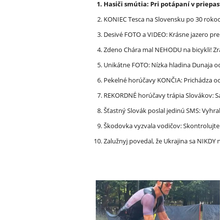
Hasiči smútia: Pri potápaní v priep
KONIEC Tesca na Slovensku po 30 rokoch
Desivé FOTO a VIDEO: Krásne jazero p
Zdeno Chára mal NEHODU na bicykli! Z
Unikátne FOTO: Nízka hladina Dunaja od
Pekelné horúčavy KONČIA: Prichádza och
REKORDNÉ horúčavy trápia Slovákov: Sa
Šťastný Slovák poslal jedinú SMS: Vyhra
Škodovka vyzvala vodičov: Skontrolujt
Zalužnyj povedal, že Ukrajina sa NIKDY n