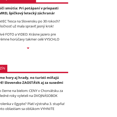
iči smútia: Pri potápaní v priepasti
REL špičkový letecký záchranár
IEC Tesca na Slovensku po 30 rokoch?
ločnosť už mala spraviť jasný krok!
ivé FOTO a VIDEO: Krásne jazero pre
rémne horúčavy takmer celé VYSCHLO
ZÍN
e hory aj hrady, no turisti míňajú
E! Slovensko ZAOSTÁVA aj za susedmi
to čierne na bielom: CENY v Chorvátsku za
ledné roky vyleteli na DVOJNÁSOBOK
olenka v Egypte? Platí výstraha 3. stupňa!
to oblastiam sa oblúkom VYHNITE