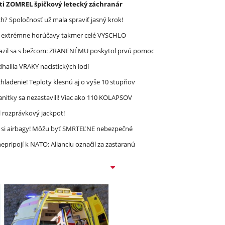
asti ZOMREL špičkový letecký záchranár
? Spoločnosť už mala spraviť jasný krok!
re extrémne horúčavy takmer celé VYSCHLO
razil sa s bežcom: ZRANENÉMU poskytol prvú pomoc
halila VRAKY nacistických lodí
ladenie! Teploty klesnú aj o vyše 10 stupňov
nitky sa nezastavili! Viac ako 110 KOLAPSOV
l rozprávkový jackpot!
e si airbagy! Môžu byť SMRTEĽNE nebezpečné
epripojí k NATO: Alianciu označil za zastaranú