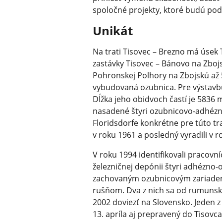
spoločné projekty, ktoré budú pod
Unikát
Na trati Tisovec – Brezno má úsek
zastávky Tisovec – Bánovo na Zboj
Pohronskej Polhory na Zbojskú až 
vybudovaná ozubnica. Pre výstavb
Dĺžka jeho obidvoch častí je 5836 m
nasadené štyri ozubnicovo-adhézn
Floridsdorfe konkrétne pre túto tra
v roku 1961 a posledný vyradili v r
V roku 1994 identifikovali pracovn
železničnej depónii štyri adhézno
zachovaným ozubnicovým zariade
rušňom. Dva z nich sa od rumunskýc
2002 doviezť na Slovensko. Jeden 
13. apríla aj prepravený do Tisov