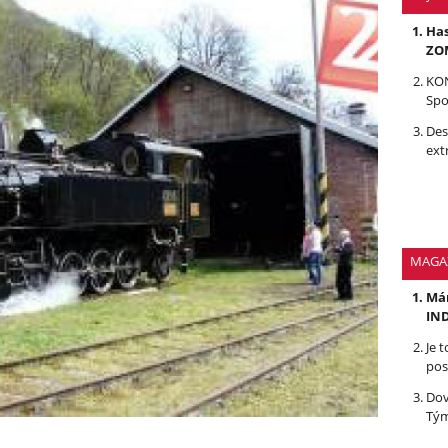
Has
ZOM
KON
Spo
Des
ext
MAGA
Mám
IND
Je 
pos
Dov
Tým