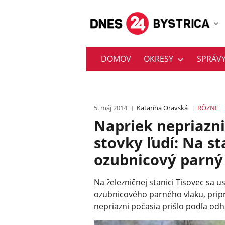
DOMOV
OKRESY
SPRÁV
5. máj 2014
Katarína Oravská
RÔZNE
Napriek nepriazni 
stovky ľudí: Na st
ozubnicový parný
Na železničnej stanici Tisovec sa 
ozubnicového parného vlaku, pripr
nepriazni počasia prišlo podľa odh