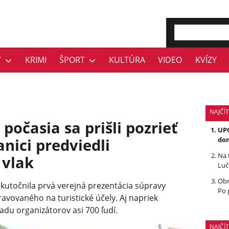
Y
KRIMI
ŠPORT
KULTÚRA
VIDEO
KVÍZY
NAJČÍT
počasia sa prišli pozrieť
UPO
anici predviedli
dom
Na 
 vlak
Luč
Obr
uskutočnila prvá verejná prezentácia súpravy
Po 
avovaného na turistické účely. Aj napriek
adu organizátorov asi 700 ľudí.
NAJČÍ