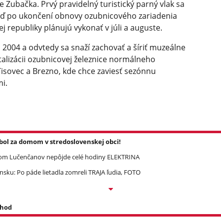
 Zubačka. Prvý pravidelný turistický parný vlak sa
neď po ukončení obnovy ozubnicového zariadenia
ej republiky plánujú vykonať v júli a auguste.
 2004 a odvtedy sa snaží zachovať a šíriť muzeálne
talizácii ozubnicovej železnice normálneho
isovec a Brezno, kde chce zaviesť sezónnu
i.
l za domom v stredoslovenskej obci!
om Lučenčanov nepôjde celé hodiny ELEKTRINA
ku: Po páde lietadla zomreli TRAJA ľudia, FOTO
 hod