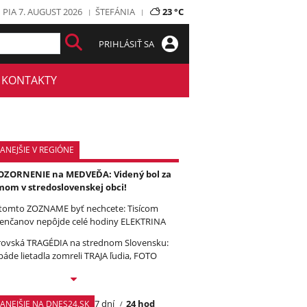
PIA 7. AUGUST 2026
ŠTEFÁNIA
23 °C
PRIHLÁSIŤ SA
KONTAKTY
ANEJŠIE V REGIÓNE
ZORNENIE na MEDVEĎA: Videný bol za
om v stredoslovenskej obci!
tomto ZOZNAME byť nechcete: Tisícom
enčanov nepôjde celé hodiny ELEKTRINA
ovská TRAGÉDIA na strednom Slovensku:
páde lietadla zomreli TRAJA ľudia, FOTO
7 dní
24 hod
TANEJŠIE NA DNES24.SK