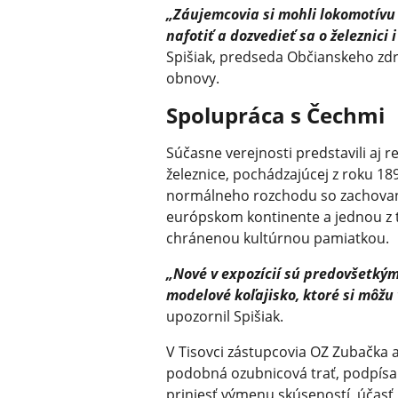
„Záujemcovia si mohli lokomotívu p
nafotiť a dozvedieť sa o železnici
Spišiak, predseda Občianskeho zdru
obnovy.
Spolupráca s Čechmi
Súčasne verejnosti predstavili aj r
železnice, pochádzajúcej z roku 189
normálneho rozchodu so zachovan
európskom kontinente a jednou z t
chránenou kultúrnou pamiatkou.
„Nové v expozícií sú predovšetkým 
modelové koľajisko, ktoré si môžu 
upozornil Spišiak.
V Tisovci zástupcovia OZ Zubačka a
podobná ozubnicová trať, podpísal
priniesť výmenu skúseností, účasť