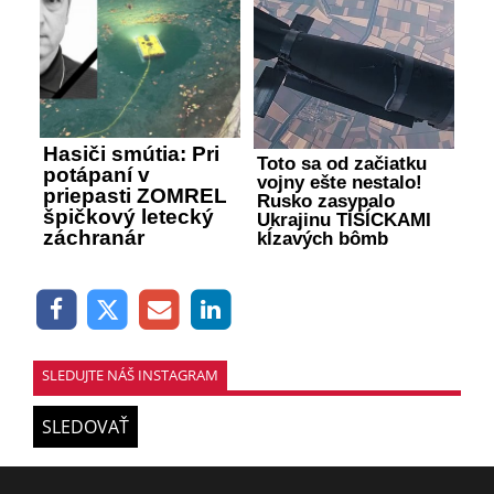
Hasiči smútia: Pri
Toto sa od začiatku
potápaní v
vojny ešte nestalo!
priepasti ZOMREL
Rusko zasypalo
špičkový letecký
Ukrajinu TISÍCKAMI
záchranár
kĺzavých bômb
SLEDUJTE NÁŠ INSTAGRAM
SLEDOVAŤ