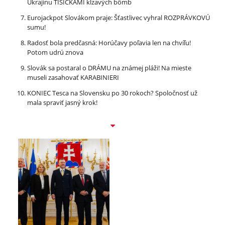
Ukrajinu TISÍCKAMI kĺzavých bômb
Eurojackpot Slovákom praje: Šťastlivec vyhral ROZPRÁVKOVÚ
sumu!
Radosť bola predčasná: Horúčavy poľavia len na chvíľu!
Potom udrú znova
Slovák sa postaral o DRÁMU na známej pláži! Na mieste
museli zasahovať KARABINIERI
KONIEC Tesca na Slovensku po 30 rokoch? Spoločnosť už
mala spraviť jasný krok!