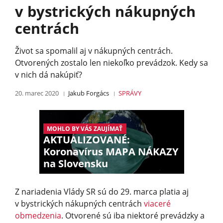
v bystrických nákupných
centrách
Život sa spomalil aj v nákupných centrách.
Otvorených zostalo len niekoľko prevádzok. Kedy sa
v nich dá nakúpiť?
20. marec 2020
Jakub Forgács
SPRÁVY
MOHLO BY VÁS ZAUJÍMAŤ
AKTUALIZOVANÉ:
Koronavírus MAPA NÁKAZY
na Slovensku
Z nariadenia Vlády SR sú do 29. marca platia aj
v bystrických nákupných centrách
viaceré
obmedzenia
. Otvorené sú iba niektoré prevádzky a