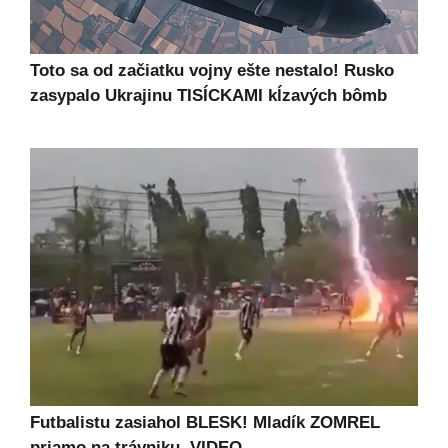
Toto sa od začiatku vojny ešte nestalo! Rusko
zasypalo Ukrajinu TISÍCKAMI kĺzavých bômb
Futbalistu zasiahol BLESK! Mladík ZOMREL
priamo na trávniku, VIDEO