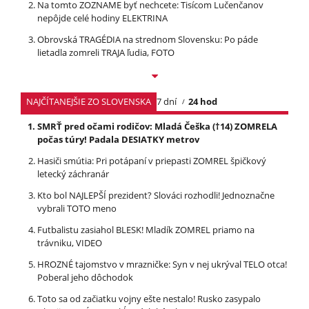
Na tomto ZOZNAME byť nechcete: Tisícom Lučenčanov
nepôjde celé hodiny ELEKTRINA
Obrovská TRAGÉDIA na strednom Slovensku: Po páde
lietadla zomreli TRAJA ľudia, FOTO
NAJČÍTANEJŠIE ZO SLOVENSKA
7 dní
24 hod
SMRŤ pred očami rodičov: Mladá Češka (†14) ZOMRELA
počas túry! Padala DESIATKY metrov
Hasiči smútia: Pri potápaní v priepasti ZOMREL špičkový
letecký záchranár
Kto bol NAJLEPŠÍ prezident? Slováci rozhodli! Jednoznačne
vybrali TOTO meno
Futbalistu zasiahol BLESK! Mladík ZOMREL priamo na
trávniku, VIDEO
HROZNÉ tajomstvo v mrazničke: Syn v nej ukrýval TELO otca!
Poberal jeho dôchodok
Toto sa od začiatku vojny ešte nestalo! Rusko zasypalo