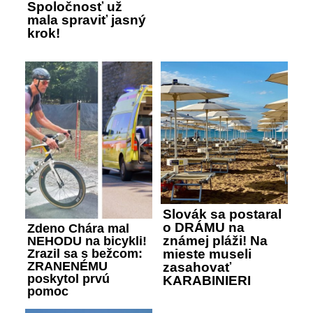
Spoločnosť už
mala spraviť jasný
krok!
Slovák sa postaral
o DRÁMU na
Zdeno Chára mal
známej pláži! Na
NEHODU na bicykli!
Zrazil sa s bežcom:
mieste museli
ZRANENÉMU
zasahovať
poskytol prvú
KARABINIERI
pomoc