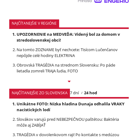
NAJČÍTANEJŠIE V REGIÓNE
UPOZORNENIE na MEDVEĎA: Videný bol za domom v
stredoslovenskej obci!
Na tomto ZOZNAME byť nechcete: Tisícom Lučenčanov
nepôjde celé hodiny ELEKTRINA
Obrovská TRAGÉDIA na strednom Slovensku: Po páde
lietadla zomreli TRAJA ľudia, FOTO
NAJČÍTANEJŠIE ZO SLOVENSKA
7 dní
24 hod
Unikátne FOTO: Nízka hladina Dunaja odhalila VRAKY
nacistických lodí
Slovákov varujú pred NEBEZPEČNOU paštétou: Baktéria
môže aj ZABÍJAŤ
TRAGÉDIA v dovolenkovom raji! Po kontakte s medúzou