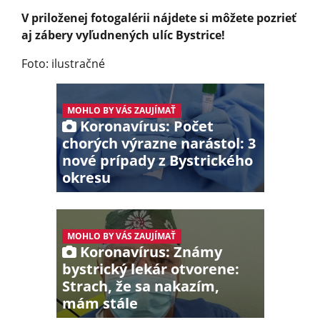
V priloženej fotogalérii nájdete si môžete pozrieť
aj zábery vyľudnených ulíc Bystrice!
Foto: ilustračné
MOHLO BY VÁS ZAUJÍMAŤ
Koronavírus: Počet
chorých výrazne narástol: 3
nové prípady z Bystrického
okresu
MOHLO BY VÁS ZAUJÍMAŤ
Koronavírus: Známy
bystrický lekár otvorene:
Strach, že sa nakazím,
mám stále