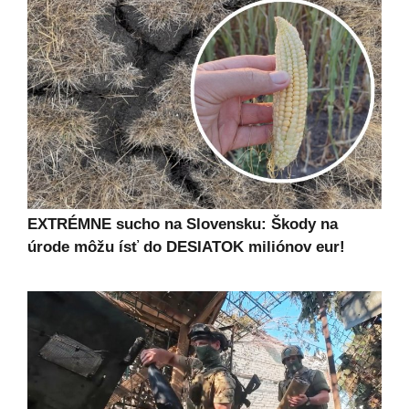
EXTRÉMNE sucho na Slovensku: Škody na
úrode môžu ísť do DESIATOK miliónov eur!