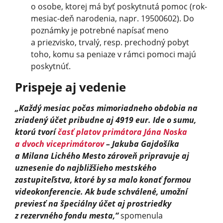
o osobe, ktorej má byť poskytnutá pomoc (rok-
mesiac-deň narodenia, napr. 19500602). Do
poznámky je potrebné napísať meno
a priezvisko, trvalý, resp. prechodný pobyt
toho, komu sa peniaze v rámci pomoci majú
poskytnúť.
Prispeje aj vedenie
„Každý mesiac počas mimoriadneho obdobia na
zriadený účet pribudne aj 4919 eur. Ide o sumu,
ktorú tvorí
časť platov primátora Jána Noska
a dvoch viceprimátorov
– Jakuba Gajdošíka
a Milana Lichého Mesto zároveň pripravuje aj
uznesenie do najbližšieho mestského
zastupiteľstva, ktoré by sa malo konať formou
videokonferencie. Ak bude schválené, umožní
previesť na špeciálny účet aj prostriedky
z rezervného fondu mesta,“
spomenula