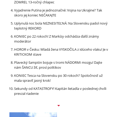
ZOMREL 13-ročný chlapec
Vyjadrenie Putina je jednoznačné: Vojna na Ukrajine? Tak
skoro jej koniec NEČAKAJTE
Uplynulá noc bola NEZNESITEĽNÁ: Na Slovensku padol nový
teplotný REKORD
KONIEC po 22 rokoch! Z Markízy odchádza ďalší známy
moderátor
HOROR v Česku: Mladá žena VYSKOČILA z idúceho vlaku! Je v
KRITICKOM stave
Plavecký šampión bojuje s tromi NÁDORMI mozgu! Dajte
nám ŠANCU žiť, prosí politikov
KONIEC Tesca na Slovensku po 30 rokoch? Spoločnosť už
mala spraviť jasný krok!
Sekundy od KATASTROFY! Kapitán lietadla v poslednej chvíli
prevzal riadenie