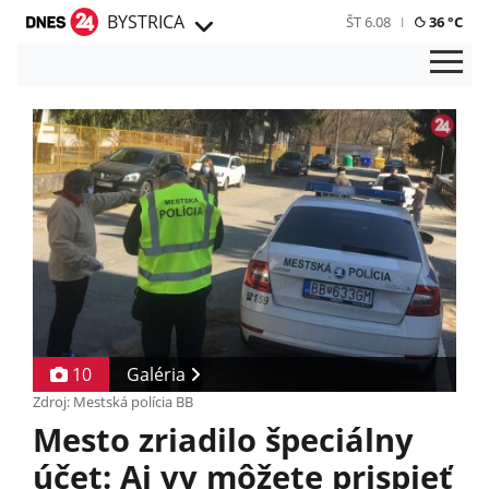
BYSTRICA
ŠT 6.08
36 °C
10
Galéria
Zdroj: Mestská polícia BB
Mesto zriadilo špeciálny
účet: Aj vy môžete prispieť