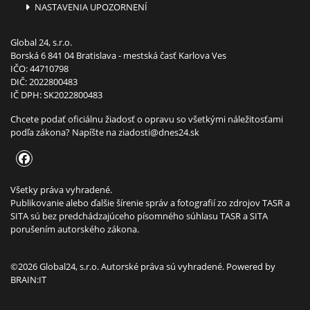
NASTAVENIA UPOZORNENÍ
Global 24, s.r.o.
Borská 6 841 04 Bratislava - mestská časť Karlova Ves
IČO: 44710798
DIČ: 2022800483
IČ DPH: SK2022800483
Chcete podať oficiálnu žiadosť o opravu so všetkými náležitosťami
podľa zákona? Napíšte na
ziadosti@dnes24.sk
Všetky práva vyhradené.
Publikovanie alebo ďalšie šírenie správ a fotografií zo zdrojov TASR a
SITA sú bez predchádzajúceho písomného súhlasu TASR a SITA
porušením autorského zákona.
©2026 Global24, s.r.o. Autorské práva sú vyhradené. Powered by
BRAIN:IT