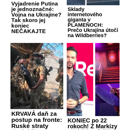
Vyjadrenie Putina
je jednoznačné:
Sklady
Vojna na Ukrajine?
internetového
giganta v
Tak skoro jej
PLAMEŇOCH:
koniec
Prečo Ukrajina útočí
NEČAKAJTE
na Wildberries?
KRVAVÁ daň za
postup na fronte:
KONIEC po 22
Ruské straty
rokoch! Z Markízy