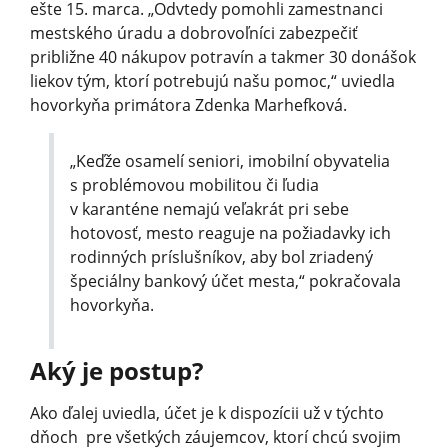
ešte 15. marca. „Odvtedy pomohli zamestnanci
mestského úradu a dobrovoľníci zabezpečiť
približne 40 nákupov potravín a takmer 30 donášok
liekov tým, ktorí potrebujú našu pomoc,“ uviedla
hovorkyňa primátora Zdenka Marhefková.
„Keďže osamelí seniori, imobilní obyvatelia
s problémovou mobilitou či ľudia
v karanténe nemajú veľakrát pri sebe
hotovosť, mesto reaguje na požiadavky ich
rodinných príslušníkov, aby bol zriadený
špeciálny bankový účet mesta,“ pokračovala
hovorkyňa.
Aký je postup?
Ako ďalej uviedla, účet je k dispozícii už v týchto
dňoch pre všetkých záujemcov, ktorí chcú svojim