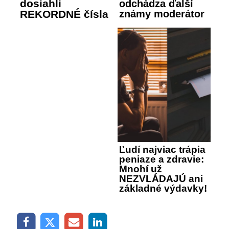
dosiahli
odchádza ďalší
REKORDNÉ čísla
známy moderátor
Ľudí najviac trápia
peniaze a zdravie:
Mnohí už
NEZVLÁDAJÚ ani
základné výdavky!