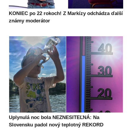
KONIEC po 22 rokoch! Z Markízy odchádza ďalší
známy moderátor
Uplynulá noc bola NEZNESITEĽNÁ: Na
Slovensku padol nový teplotný REKORD