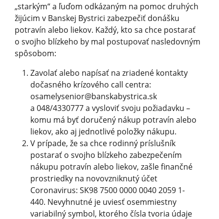
„starkým“ a ľuďom odkázaným na pomoc druhých
žijúcim v Banskej Bystrici zabezpečiť donášku
potravín alebo liekov. Každý, kto sa chce postarať
o svojho blízkeho by mal postupovať nasledovným
spôsobom:
Zavolať alebo napísať na zriadené kontakty
dočasného krízového call centra:
osamelysenior@
banskabystrica.sk
a 048/4330777 a vysloviť svoju požiadavku –
komu má byť doručený nákup potravín alebo
liekov, ako aj jednotlivé položky nákupu.
V prípade, že sa chce rodinný príslušník
postarať o svojho blízkeho zabezpečením
nákupu potravín alebo liekov, zašle finančné
prostriedky na novovzniknutý účet
Coronavirus: SK98 7500 000­0 0040 2059 1­
440. Nevyhnut­né je uviesť osemmiestny
variabilný symbol, ktorého čísla tvoria údaje