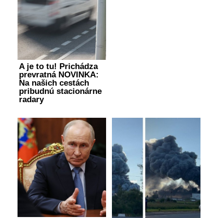
A je to tu! Prichádza
prevratná NOVINKA:
Na našich cestách
pribudnú stacionárne
radary