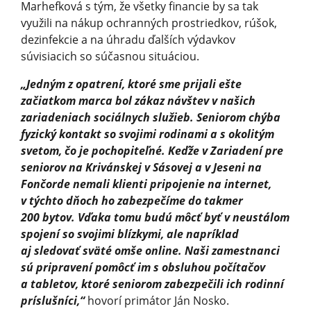
Marhefková s tým, že všetky financie by sa tak
využili na nákup ochranných prostriedkov, rúšok,
dezinfekcie a na úhradu ďalších výdavkov
súvisiacich so súčasnou situáciou.
„Jedným z opatrení, ktoré sme prijali ešte
začiatkom marca bol zákaz návštev v našich
zariadeniach sociálnych služieb. Seniorom chýba
fyzický kontakt so svojimi rodinami a s okolitým
svetom, čo je pochopiteľné. Keďže v Zariadení pre
seniorov na Krivánskej v Sásovej a v Jeseni na
Fončorde nemali klienti pripojenie na internet,
v týchto dňoch ho zabezpečíme do takmer
200 bytov. Vďaka tomu budú môcť byť v neustálom
spojení so svojimi blízkymi, ale napríklad
aj sledovať sväté omše online. Naši zamestnanci
sú pripravení pomôcť im s obsluhou počítačov
a tabletov, ktoré seniorom zabezpečili ich rodinní
príslušníci,“
hovorí primátor Ján Nosko.