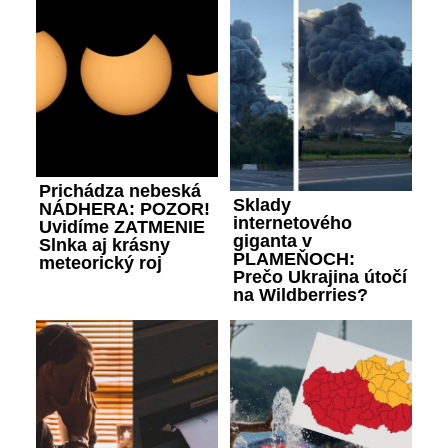
Prichádza nebeská
Sklady
NÁDHERA: POZOR!
internetového
Uvidíme ZATMENIE
giganta v
Slnka aj krásny
PLAMEŇOCH:
meteorický roj
Prečo Ukrajina útočí
na Wildberries?