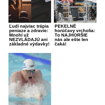
Ľudí najviac trápia
PEKELNÉ
peniaze a zdravie:
horúčavy vrcholia:
Mnohí už
To NAJHORŠIE
NEZVLÁDAJÚ ani
nás ale ešte len
základné výdavky!
čaká!