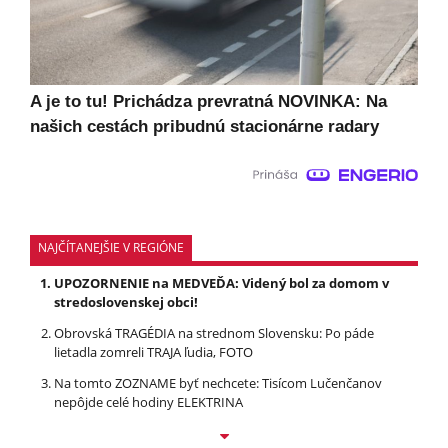
A je to tu! Prichádza prevratná NOVINKA: Na
našich cestách pribudnú stacionárne radary
NAJČÍTANEJŠIE V REGIÓNE
UPOZORNENIE na MEDVEĎA: Videný bol za domom v
stredoslovenskej obci!
Obrovská TRAGÉDIA na strednom Slovensku: Po páde
lietadla zomreli TRAJA ľudia, FOTO
Na tomto ZOZNAME byť nechcete: Tisícom Lučenčanov
nepôjde celé hodiny ELEKTRINA