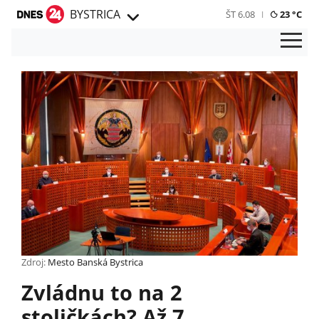
BYSTRICA
ŠT 6.08
23 °C
Zdroj:
Mesto Banská Bystrica
Zvládnu to na 2
stoličkách? Až 7