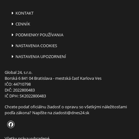
KONTAKT
CENNÍK
PODMIENKY POUŽÍVANIA
NASTAVENIA COOKIES
NASTAVENIA UPOZORNENÍ
Global 24, s.r.o.
Borská 6 841 04 Bratislava - mestská časť Karlova Ves
IČO: 44710798
DIČ: 2022800483
IČ DPH: SK2022800483
Chcete podať oficiálnu žiadosť o opravu so všetkými náležitosťami
podľa zákona? Napíšte na
ziadosti@dnes24.sk
Všetky práva vyhradené.