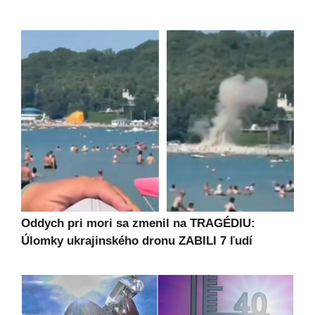
Oddych pri mori sa zmenil na TRAGÉDIU:
Úlomky ukrajinského dronu ZABILI 7 ľudí