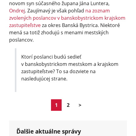
novom syn súčasného župana Jána Luntera,
Ondrej
. Zaujímavý je však pohľad
na zoznam
zvolených poslancov v banskobystrickom krajskom
zastupiteľstve
za okres Banská Bystrica. Niektoré
mená sa totiž zhodujú s menami mestských
poslancov.
Ktorí poslanci budú sedieť
v banskobystrickom mestskom a krajskom
zastupiteľstve? To sa dozviete na
nasledujúcej strane.
1
2
>
Ďalšie aktuálne správy