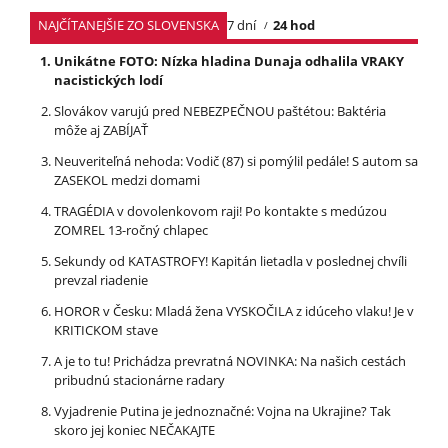
NAJČÍTANEJŠIE ZO SLOVENSKA
7 dní
24 hod
Unikátne FOTO: Nízka hladina Dunaja odhalila VRAKY
nacistických lodí
Slovákov varujú pred NEBEZPEČNOU paštétou: Baktéria
môže aj ZABÍJAŤ
Neuveriteľná nehoda: Vodič (87) si pomýlil pedále! S autom sa
ZASEKOL medzi domami
TRAGÉDIA v dovolenkovom raji! Po kontakte s medúzou
ZOMREL 13-ročný chlapec
Sekundy od KATASTROFY! Kapitán lietadla v poslednej chvíli
prevzal riadenie
HOROR v Česku: Mladá žena VYSKOČILA z idúceho vlaku! Je v
KRITICKOM stave
A je to tu! Prichádza prevratná NOVINKA: Na našich cestách
pribudnú stacionárne radary
Vyjadrenie Putina je jednoznačné: Vojna na Ukrajine? Tak
skoro jej koniec NEČAKAJTE