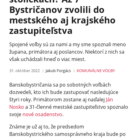
Bystričanov zvolili do
mestského aj krajského
zastupiteľstva
Spojené voľby sú za nami a my sme spoznali meno
župana, primátora aj poslancov. Niektorí z nich sa
však uchádzali hneď o viac miest.
31. október 2022
Jakub Forgács
KOMUNÁLNE VOĽBY
Banskobystričania sa po sobotných voľbách
dozvedeli, kto ich bude zastupovať nasledujúce
štyri roky. Primátorom zostane aj naďalej
Ján
Nosko
a 31-členné mestské zastupiteľstvo spoznalo
svoje
nové osadenstvo
.
Známe je už aj to, že predsedom
Banskobystrického samosprávneho kraja bude po