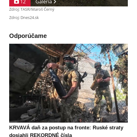
12
Galéria
Zdroj: TASR/Maroš Černý
Zdroj: Dnes24.sk
Odporúčame
KRVAVÁ daň za postup na fronte: Ruské straty
dosiahli REKORDNÉ čísla