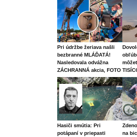
Pri údržbe žeriava našli
Dovol
bezbranné MLÁĎATÁ!
obľúb
Nasledovala odvážna
môžet
ZÁCHRANNÁ akcia, FOTO
TISÍC
Hasiči smútia: Pri
Zden
potápaní v priepasti
na bic