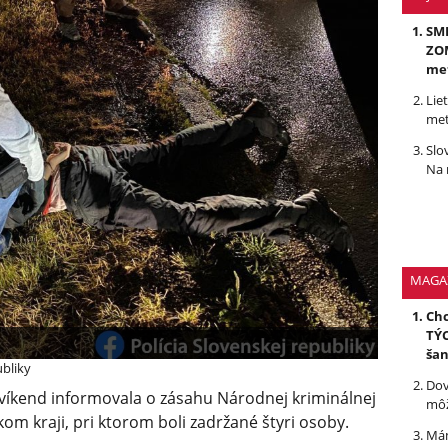
SMR
ZOM
me
Lie
met
Slo
Na 
MAGA
Chc
TÝC
ša
bliky
Dov
z víkend informovala o zásahu Národnej kriminálnej
môž
m kraji, pri ktorom boli zadržané štyri osoby.
Mám