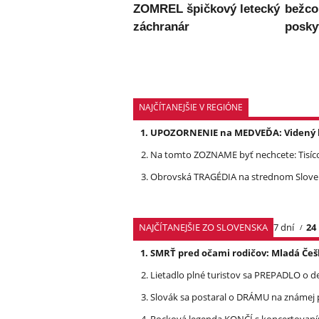
ZOMREL špičkový letecký
bežc
záchranár
posky
NAJČÍTANEJŠIE V REGIÓNE
UPOZORNENIE na MEDVEĎA: Videný bo
Na tomto ZOZNAME byť nechcete: Tisíc
Obrovská TRAGÉDIA na strednom Slovens
NAJČÍTANEJŠIE ZO SLOVENSKA
7 dní
24
SMRŤ pred očami rodičov: Mladá Češ
Lietadlo plné turistov sa PREPADLO o d
Slovák sa postaral o DRÁMU na známej 
Rocková legenda KONČÍ s koncertovan