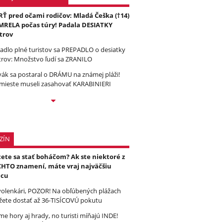
Ť pred očami rodičov: Mladá Češka (†14)
RELA počas túry! Padala DESIATKY
trov
tadlo plné turistov sa PREPADLO o desiatky
rov: Množstvo ľudí sa ZRANILO
vák sa postaral o DRÁMU na známej pláži!
mieste museli zasahovať KARABINIERI
ZÍN
ete sa stať boháčom? Ak ste niektoré z
HTO znamení, máte vraj najväčšiu
ncu
olenkári, POZOR! Na obľúbených plážach
ete dostať až 36-TISÍCOVÚ pokutu
e hory aj hrady, no turisti míňajú INDE!