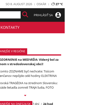
SO 8. AUGUST 2026
OSKÁR
27 °C
PRIHLÁSIŤ SA
KONTAKTY
ANEJŠIE V REGIÓNE
ZORNENIE na MEDVEĎA: Videný bol za
om v stredoslovenskej obci!
tomto ZOZNAME byť nechcete: Tisícom
enčanov nepôjde celé hodiny ELEKTRINA
ovská TRAGÉDIA na strednom Slovensku:
páde lietadla zomreli TRAJA ľudia, FOTO
7 dní
24 hod
TANEJŠIE NA DNES24.SK