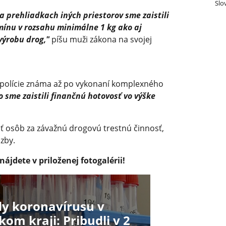
Slo
 prehliadkach iných priestorov sme zaistili
ínu v rozsahu minimálne 1 kg ako aj
výrobu drog,"
píšu muži zákona na svojej
polície známa až po vykonaní komplexného
 sme zaistili finančnú hotovosť vo výške
esť osôb za závažnú drogovú trestnú činnosť,
äzby.
ájdete v priloženej fotogalérii!
y koronavírusu v
om kraji: Pribudli v 2