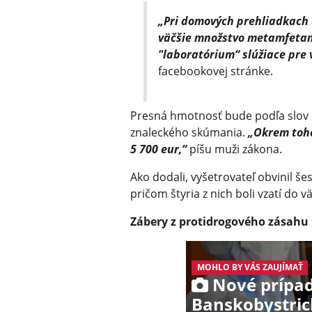
„Pri domových prehliadkach a
väčšie množstvo metamfetam
"laboratórium“ slúžiace pre 
facebookovej stránke.
Presná hmotnosť bude podľa slov 
znaleckého skúmania.
„Okrem toho
5 700 eur,“
píšu muži zákona.
Ako dodali, vyšetrovateľ obvinil š
pričom štyria z nich boli vzatí do v
Zábery z protidrogového zásahu n
MOHLO BY VÁS ZAUJÍMAŤ
Nové prípad
Banskobystrick