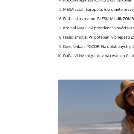
MEGA záťah Europolu: Išlo o siete prevá
Futbalistu zasiahol BLESK! Mladík ZOM
Kto bol NAJLEPŠÍ prezident? Slováci ro
Hasiči smútia: Pri potápaní v priepasti
Dovolenkári, POZOR! Na obľúbených pl
Ďalšia VLNA migrantov na ceste do Ceu