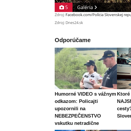
5
Galéria
Zdroj:
Facebook.com/Polícia Slovenskej repu
Zdroj: Dnes24.sk
Odporúčame
Humorné VIDEO s vážnym
Ktoré
odkazom: Policajti
NAJS
upozornili na
cesty
NEBEZPEČENSTVO
Slove
vskutku netradične