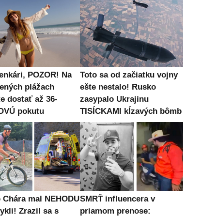
enkári, POZOR! Na
Toto sa od začiatku vojny
ených plážach
ešte nestalo! Rusko
e dostať až 36-
zasypalo Ukrajinu
OVÚ pokutu
TISÍCKAMI kĺzavých bômb
o Chára mal NEHODU
SMRŤ influencera v
ykli! Zrazil sa s
priamom prenose: