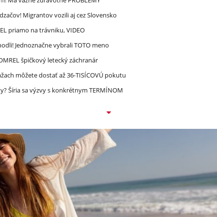
dzačov! Migrantov vozili aj cez Slovensko
REL priamo na trávniku, VIDEO
zhodli! Jednoznačne vybrali TOTO meno
 ZOMREL špičkový letecký záchranár
ážach môžete dostať až 36-TISÍCOVÚ pokutu
ty? Šíria sa výzvy s konkrétnym TERMÍNOM