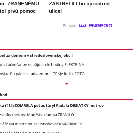
om: ZRANENÉMU
ZASTRELILI ho uprostred
tol prvú pomoc
ulice!
l za domom v stredoslovenskej obci!
om Lučenčanov nepôjde celé hodiny ELEKTRINA
ku: Po páde lietadla zomreli TRAJA ľudia, FOTO
 hod
ka (†14) ZOMRELA počas túry! Padala DESIATKY metrov
esiatky metrov: Množstvo ľudí sa ZRANILO
pláži! Na mieste museli zasahovať KARABINIERI
ím! Má vážne zdravotné PROBLÉMY