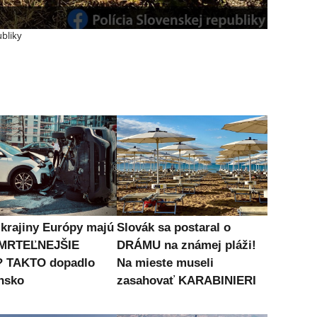
bliky
 krajiny Európy majú
Slovák sa postaral o
MRTEĽNEJŠIE
DRÁMU na známej pláži!
? TAKTO dopadlo
Na mieste museli
nsko
zasahovať KARABINIERI