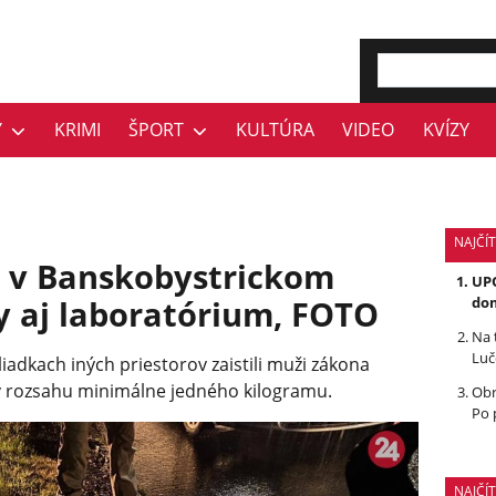
Y
KRIMI
ŠPORT
KULTÚRA
VIDEO
KVÍZY
NAJČÍT
 v Banskobystrickom
UPO
ogy aj laboratórium, FOTO
dom
Na 
Luč
adkach iných priestorov zaistili muži zákona
 rozsahu minimálne jedného kilogramu.
Obr
Po 
NAJČÍ