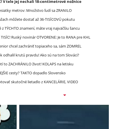
K! V tele jej nechali 18-centimetrové nožnice
esiatky metrov: Množstvo ľudí sa ZRANILO
ážach môžete dostať až 36-TISÍCOVÚ pokutu
é z TÝCHTO znamení, máte vraj najväčšiu šancu
 TISÍC! Ruský novinár OTVORENE: Je to RANA pre KHL
enior chcel zachrániť topiaceho sa, sám ZOMREL
 odhalil krutú pravdu! Ako sú na tom Slováci?
etí to ZACHRÁNILO život! KOLAPS na letisku
EJŠIE cesty? TAKTO dopadlo Slovensko
lotovať skutočné lietadlo z KANCELÁRIE, VIDEO