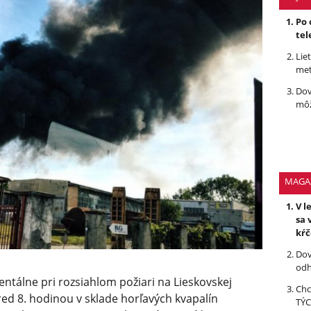
Po 
tel
Lie
met
Dov
môž
MAGA
V l
sa 
kŕ
Dov
odh
ntálne pri rozsiahlom požiari na Lieskovskej
Chc
red 8. hodinou v sklade horľavých kvapalín
TÝC