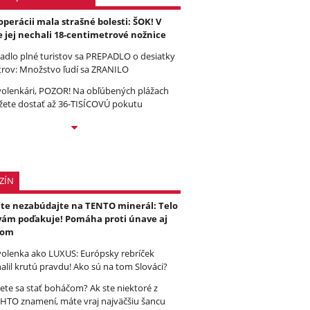
operácii mala strašné bolesti: ŠOK! V
e jej nechali 18-centimetrové nožnice
tadlo plné turistov sa PREPADLO o desiatky
rov: Množstvo ľudí sa ZRANILO
olenkári, POZOR! Na obľúbených plážach
ete dostať až 36-TISÍCOVÚ pokutu
ZÍN
ete nezabúdajte na TENTO minerál: Telo
vám poďakuje! Pomáha proti únave aj
čom
olenka ako LUXUS: Európsky rebríček
alil krutú pravdu! Ako sú na tom Slováci?
ete sa stať boháčom? Ak ste niektoré z
HTO znamení, máte vraj najväčšiu šancu