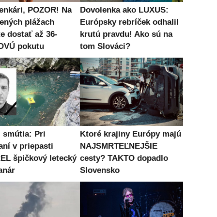
enkári, POZOR! Na
Dovolenka ako LUXUS:
ených plážach
Európsky rebríček odhalil
e dostať až 36-
krutú pravdu! Ako sú na
OVÚ pokutu
tom Slováci?
 smútia: Pri
Ktoré krajiny Európy majú
ní v priepasti
NAJSMRTEĽNEJŠIE
L špičkový letecký
cesty? TAKTO dopadlo
anár
Slovensko