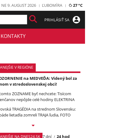
NE 9. AUGUST 2026
ĽUBOMÍRA
27 °C
PRIHLÁSIŤ SA
KONTAKTY
ANEJŠIE V REGIÓNE
ZORNENIE na MEDVEĎA: Videný bol za
om v stredoslovenskej obci!
tomto ZOZNAME byť nechcete: Tisícom
enčanov nepôjde celé hodiny ELEKTRINA
ovská TRAGÉDIA na strednom Slovensku:
páde lietadla zomreli TRAJA ľudia, FOTO
7 dní
24 hod
TANEJŠIE NA DNES24.SK