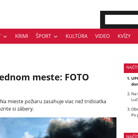
Y
KRIMI
ŠPORT
KULTÚRA
VIDEO
KVÍZY
NAJČÍT
usednom meste: FOTO
UPO
dom
Na 
Luč
Na mieste požiaru zasahuje viac než tridsiatka
ozrite si zábery.
Obr
Po 
NAJČÍ