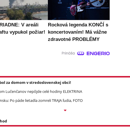
IADNE: V areáli
Rocková legenda KONČÍ s
aftu vypukol požiar!
koncertovaním! Má vážne
zdravotné PROBLÉMY
l za domom v stredoslovenskej obci!
om Lučenčanov nepôjde celé hodiny ELEKTRINA
ku: Po páde lietadla zomreli TRAJA ľudia, FOTO
 hod