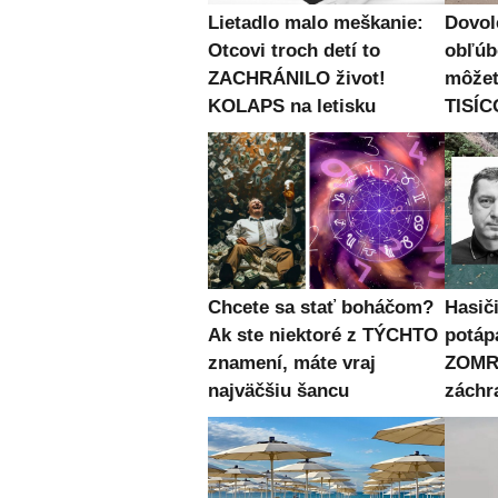
Lietadlo malo meškanie:
Dovol
Otcovi troch detí to
obľúb
ZACHRÁNILO život!
môžet
KOLAPS na letisku
TISÍC
Chcete sa stať boháčom?
Hasiči
Ak ste niektoré z TÝCHTO
potápa
znamení, máte vraj
ZOMRE
najväčšiu šancu
záchr