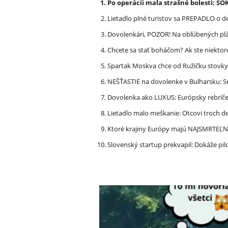
Po operácii mala strašné bolesti: ŠO
Lietadlo plné turistov sa PREPADLO o d
Dovolenkári, POZOR! Na obľúbených pl
Chcete sa stať boháčom? Ak ste niektor
Spartak Moskva chce od Ružičku stovky
NEŠŤASTIE na dovolenke v Bulharsku: S
Dovolenka ako LUXUS: Európsky rebríček
Lietadlo malo meškanie: Otcovi troch d
Ktoré krajiny Európy majú NAJSMRTEĽN
Slovenský startup prekvapil: Dokáže pi