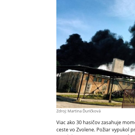
Zdroj: Martina Ďuričková
Viac ako 30 hasičov zasahuje mome
ceste vo Zvolene. Požiar vypukol p