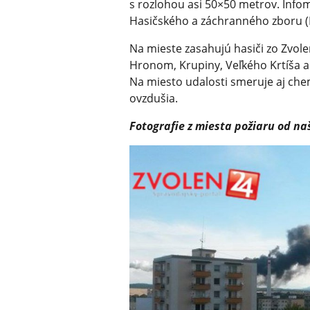
s rozlohou asi 50×50 metrov. Info
Hasičského a záchranného zboru (
Na mieste zasahujú hasiči zo Zvolen
Hronom, Krupiny, Veľkého Krtíša a
Na miesto udalosti smeruje aj che
ovzdušia.
Fotografie z miesta požiaru od naš