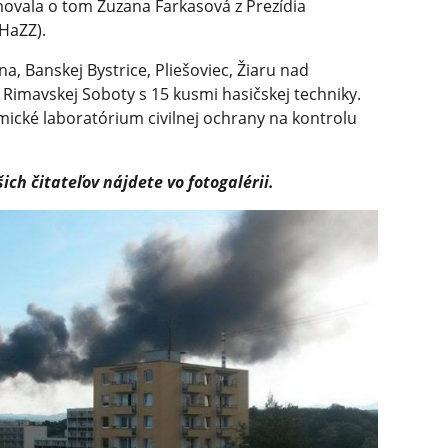
movala o tom Zuzana Farkasová z Prezídia
HaZZ).
a, Banskej Bystrice, Pliešoviec, Žiaru nad
 Rimavskej Soboty s 15 kusmi hasičskej techniky.
mické laboratórium civilnej ochrany na kontrolu
ich čitateľov nájdete vo fotogalérii.