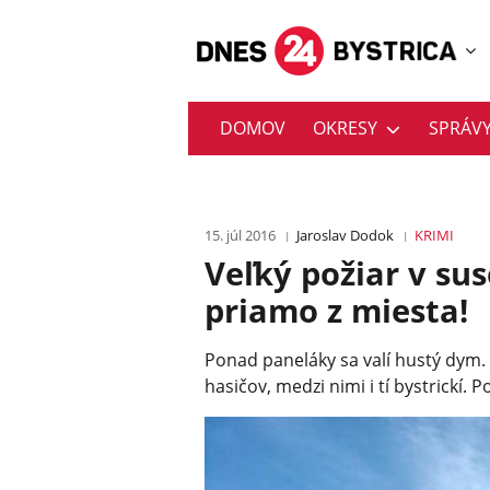
DOMOV
OKRESY
SPRÁV
15. júl 2016
Jaroslav Dodok
KRIMI
Veľký požiar v s
priamo z miesta!
Ponad paneláky sa valí hustý dym. 
hasičov, medzi nimi i tí bystrickí. P