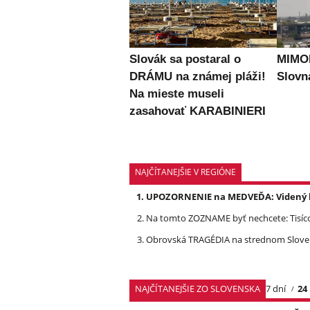
Slovák sa postaral o
MIMOR
DRÁMU na známej pláži!
Slovn
Na mieste museli
zasahovať KARABINIERI
NAJČÍTANEJŠIE V REGIÓNE
UPOZORNENIE na MEDVEĎA: Videný bo
Na tomto ZOZNAME byť nechcete: Tisíc
Obrovská TRAGÉDIA na strednom Slovens
NAJČÍTANEJŠIE ZO SLOVENSKA
7 dní
24