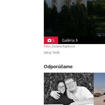
5
Galéria
Foto: Zuzana Rapková
Zdroj: TASR
Odporúčame