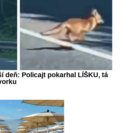
í deň: Policajt pokarhal LÍŠKU, tá
vorku