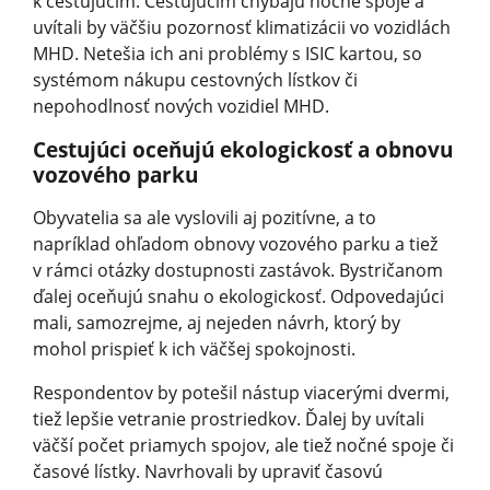
k cestujúcim. Cestujúcim chýbajú nočné spoje a
uvítali by väčšiu pozornosť klimatizácii vo vozidlách
MHD. Netešia ich ani problémy s ISIC kartou, so
systémom nákupu cestovných lístkov či
nepohodlnosť nových vozidiel MHD.
Cestujúci oceňujú ekologickosť a obnovu
vozového parku
Obyvatelia sa ale vyslovili aj pozitívne, a to
napríklad ohľadom obnovy vozového parku a tiež
v rámci otázky dostupnosti zastávok. Bystričanom
ďalej oceňujú snahu o ekologickosť. Odpovedajúci
mali, samozrejme, aj nejeden návrh, ktorý by
mohol prispieť k ich väčšej spokojnosti.
Respondentov by potešil nástup viacerými dvermi,
tiež lepšie vetranie prostriedkov. Ďalej by uvítali
väčší počet priamych spojov, ale tiež nočné spoje či
časové lístky. Navrhovali by upraviť časovú