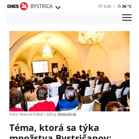
BYSTRICA
ŠT 6.08
36 °C
Foto: Marcel Páleš / Zdroj:
Dnes24.sk
Téma, ktorá sa týka
množstva Bystričanov: