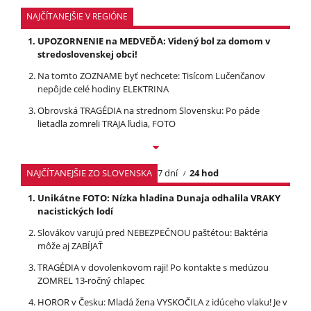
NAJČÍTANEJŠIE V REGIÓNE
UPOZORNENIE na MEDVEĎA: Videný bol za domom v
stredoslovenskej obci!
Na tomto ZOZNAME byť nechcete: Tisícom Lučenčanov
nepôjde celé hodiny ELEKTRINA
Obrovská TRAGÉDIA na strednom Slovensku: Po páde
lietadla zomreli TRAJA ľudia, FOTO
NAJČÍTANEJŠIE ZO SLOVENSKA
7 dní
24 hod
Unikátne FOTO: Nízka hladina Dunaja odhalila VRAKY
nacistických lodí
Slovákov varujú pred NEBEZPEČNOU paštétou: Baktéria
môže aj ZABÍJAŤ
TRAGÉDIA v dovolenkovom raji! Po kontakte s medúzou
ZOMREL 13-ročný chlapec
HOROR v Česku: Mladá žena VYSKOČILA z idúceho vlaku! Je v