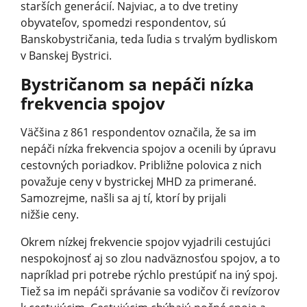
starších generácií. Najviac, a to dve tretiny
obyvateľov, spomedzi respondentov, sú
Banskobystričania, teda ľudia s trvalým bydliskom
v Banskej Bystrici.
Bystričanom sa nepáči nízka
frekvencia spojov
Väčšina z 861 respondentov označila, že sa im
nepáči nízka frekvencia spojov a ocenili by úpravu
cestovných poriadkov. Približne polovica z nich
považuje ceny v bystrickej MHD za primerané.
Samozrejme, našli sa aj tí, ktorí by prijali
nižšie ceny.
Okrem nízkej frekvencie spojov vyjadrili cestujúci
nespokojnosť aj so zlou nadväznosťou spojov, a to
napríklad pri potrebe rýchlo prestúpiť na iný spoj.
Tiež sa im nepáči správanie sa vodičov či revízorov