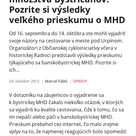
Pozrite si výsledky
veľkého prieskumu o MHD
Od 16. septembra do 14. októbra ste mohli vyjadriť
svoje názory na cestovanie v meste pod Urpínom.
Organizátori z Občianskej cykloiniciatívy včera v
historickej Radnici predstavili výsledky prieskumu
týkajúceho sa banskobystrickej MHD. Pozrite si
ich...
24. október 2013
Marcel Páleš
SPRÁVY
V dotazníku na záujemcov o vyjadrenie sa
k bystrickej MHD čakalo niekoľko otázok, v ktorých
sa vyjadrili ku kvalite cestovania, čiže k tomu, čo sa
im nepáči alebo páči v banskobystrickej MHD.
Prieskum prebehol cez internet, čo malo zrejme
vplyv na to, že najmenej reagujúcich bolo spomedzi