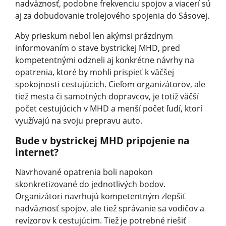
nadväznosť, podobne frekvenciu spojov a viacerí sú
aj za dobudovanie trolejového spojenia do Sásovej.
Aby prieskum nebol len akýmsi prázdnym
informovaním o stave bystrickej MHD, pred
kompetentnými odzneli aj konkrétne návrhy na
opatrenia, ktoré by mohli prispieť k väčšej
spokojnosti cestujúcich. Cieľom organizátorov, ale
tiež mesta či samotných dopravcov, je totiž väčší
počet cestujúcich v MHD a menší počet ľudí, ktorí
využívajú na svoju prepravu auto.
Bude v bystrickej MHD pripojenie na
internet?
Navrhované opatrenia boli napokon
skonkretizované do jednotlivých bodov.
Organizátori navrhujú kompetentným zlepšiť
nadväznosť spojov, ale tiež správanie sa vodičov a
revízorov k cestujúcim. Tiež je potrebné riešiť