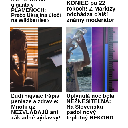
KONIEC po 22
giganta v
rokoch! Z Markízy
PLAMEŇOCH:
odchádza ďalší
Prečo Ukrajina útočí
známy moderátor
na Wildberries?
Ľudí najviac trápia
Uplynulá noc bola
peniaze a zdravie:
NEZNESITEĽNÁ:
Mnohí už
Na Slovensku
NEZVLÁDAJÚ ani
padol nový
základné výdavky!
teplotný REKORD