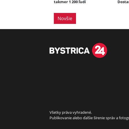
takmer 1 200 ľudí
Dosta
Novšie
Všetky práva vyhradené.
Publikovanie alebo ďalšie šírenie správ a fot