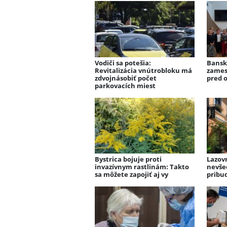
Vodiči sa potešia:
Bansko
Revitalizácia vnútrobloku má
zames
zdvojnásobiť počet
pred 
parkovacích miest
Bystrica bojuje proti
Lazovn
invazívnym rastlinám: Takto
nevše
sa môžete zapojiť aj vy
pribud