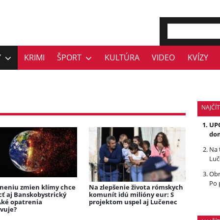
Y
KRIMI
ŠPORT
KULTÚRA
VIDEO
KVÍZY
NAJČÍT
UPO
dom
Na 
Luč
Obr
Po 
neniu zmien klímy chce
Na zlepšenie života rómskych
ť aj Banskobystrický
komunít idú milióny eur: S
Aké opatrenia
projektom uspel aj Lučenec
avuje?