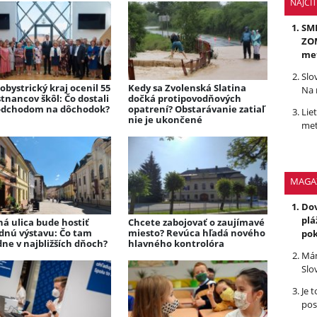
NAJČÍ
SMR
ZOM
me
Slo
bystrický kraj ocenil 55
Kedy sa Zvolenská Slatina
Na 
tnancov škôl: Čo dostali
dočká protipovodňových
odchodom na dôchodok?
opatrení? Obstarávanie zatiaľ
Lie
nie je ukončené
met
MAGA
Dov
plá
á ulica bude hostiť
Chcete zabojovať o zaujímavé
dnú výstavu: Čo tam
miesto? Revúca hľadá nového
po
ne v najbližších dňoch?
hlavného kontrolóra
Mám
Slo
Je 
pos