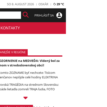
SO 8. AUGUST 2026
OSKÁR
29 °C
PRIHLÁSIŤ SA
KONTAKTY
ANEJŠIE V REGIÓNE
ZORNENIE na MEDVEĎA: Videný bol za
om v stredoslovenskej obci!
tomto ZOZNAME byť nechcete: Tisícom
enčanov nepôjde celé hodiny ELEKTRINA
ovská TRAGÉDIA na strednom Slovensku:
páde lietadla zomreli TRAJA ľudia, FOTO