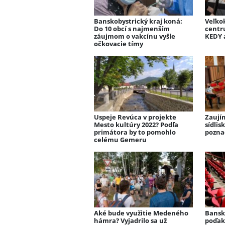
Banskobystrický kraj koná:
Veľko
Do 10 obcí s najmenším
centru
záujmom o vakcínu vyšle
KEDY 
očkovacie tímy
Uspeje Revúca v projekte
Zaují
Mesto kultúry 2022? Podľa
sídlis
primátora by to pomohlo
pozna
celému Gemeru
Aké bude využitie Medeného
Bansk
hámra? Vyjadrilo sa už
poďaku