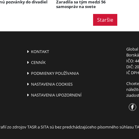
nú pozvánky do divadiel
Zaradila sa tým medzi 56
samospráv na svete
Staršie
Global 
KONTAKT
Borská 
IČO: 4
CENNÍK
DIČ: 2
IČ DPH
PODMIENKY POUŽÍVANIA
Chcete
NASTAVENIA COOKIES
náleži
NASTAVENIA UPOZORNENÍ
ziados
ografií zo zdrojov TASR a SITA sú bez predchádzajúceho písomného súhlasu 