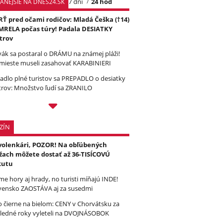
7 dní
24 hod
TANEJŠIE NA DNES24.SK
Ť pred očami rodičov: Mladá Češka (†14)
RELA počas túry! Padala DESIATKY
trov
vák sa postaral o DRÁMU na známej pláži!
mieste museli zasahovať KARABINIERI
tadlo plné turistov sa PREPADLO o desiatky
rov: Množstvo ľudí sa ZRANILO
ZÍN
olenkári, POZOR! Na obľúbených
žach môžete dostať až 36-TISÍCOVÚ
kutu
e hory aj hrady, no turisti míňajú INDE!
vensko ZAOSTÁVA aj za susedmi
to čierne na bielom: CENY v Chorvátsku za
ledné roky vyleteli na DVOJNÁSOBOK