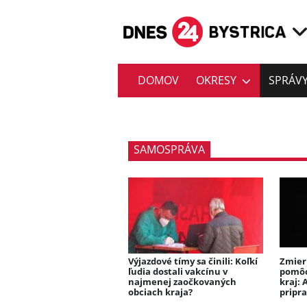
DOMOV
OKRESY
SPRÁV
SAMOSPRÁVA
Výjazdové tímy sa činili: Koľkí
Zmier
ľudia dostali vakcínu v
pomôc
najmenej zaočkovaných
kraj: 
obciach kraja?
pripr