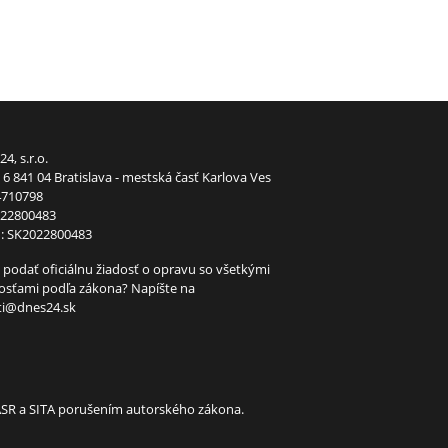
24, s.r.o.
6 841 04 Bratislava - mestská časť Karlova Ves
4710798
022800483
: SK2022800483
 podať oficiálnu žiadosť o opravu so všetkými
tosťami podľa zákona? Napíšte na
ti@dnes24.sk
TASR a SITA porušením autorského zákona.