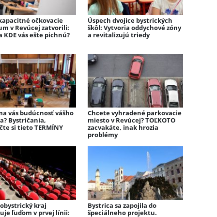
kapacitné očkovacie
Úspech dvojice bystrických
m v Revúcej zatvorili:
škôl: Vytvoria oddychové zóny
a KDE vás ešte pichnú?
a revitalizujú triedy
ma vás budúcnosť vášho
Chcete vyhradené parkovacie
ka? Bystričania,
miesto v Revúcej? TOĽKOTO
čte si tieto TERMÍNY
zacvakáte, inak hrozia
problémy
obystrický kraj
Bystrica sa zapojila do
je ľuďom v prvej línii:
špeciálneho projektu.