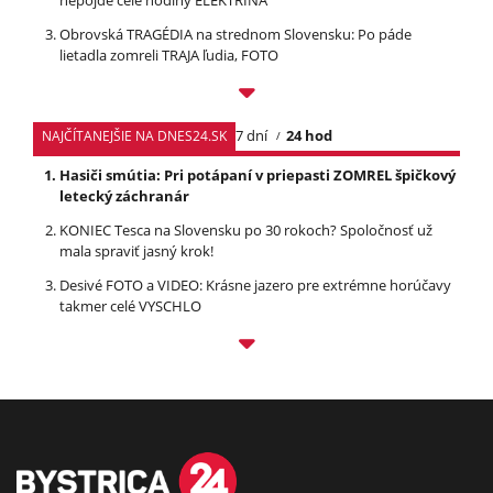
nepôjde celé hodiny ELEKTRINA
Obrovská TRAGÉDIA na strednom Slovensku: Po páde
lietadla zomreli TRAJA ľudia, FOTO
7 dní
24 hod
NAJČÍTANEJŠIE NA DNES24.SK
Hasiči smútia: Pri potápaní v priepasti ZOMREL špičkový
letecký záchranár
KONIEC Tesca na Slovensku po 30 rokoch? Spoločnosť už
mala spraviť jasný krok!
Desivé FOTO a VIDEO: Krásne jazero pre extrémne horúčavy
takmer celé VYSCHLO