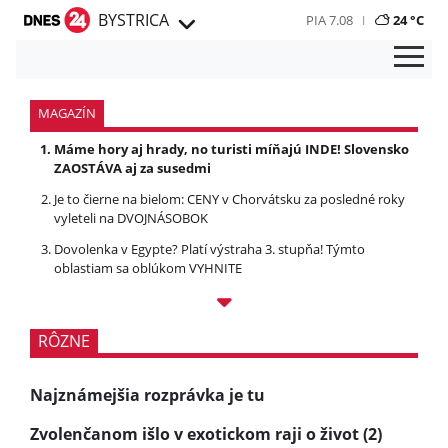
BYSTRICA
PIA 7.08
24 °C
MAGAZÍN
Máme hory aj hrady, no turisti míňajú INDE! Slovensko
ZAOSTÁVA aj za susedmi
Je to čierne na bielom: CENY v Chorvátsku za posledné roky
vyleteli na DVOJNÁSOBOK
Dovolenka v Egypte? Platí výstraha 3. stupňa! Týmto
oblastiam sa oblúkom VYHNITE
RÔZNE
Najznámejšia rozprávka je tu
Zvolenčanom išlo v exotickom raji o život (2)