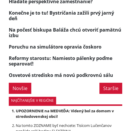
Hľadáte perspektívne zamestnanie?
Konečne je to tu! Bystričania zažili prvý jarný
deň
Na počesť biskupa Baláža chcú otvoriť pamätnú
izbu
Poruchu na simulátore opravia čoskoro
Reformy starostu: Namiesto pálenky poďme
separovať!
Osvetové stredisko má novú podkrovnú sálu
Novšie
Staršie
NAJČÍTANEJŠIE V REGIÓNE
UPOZORNENIE na MEDVEĎA: Videný bol za domom v
stredoslovenskej obci!
Na tomto ZOZNAME byť nechcete: Tisícom Lučenčanov