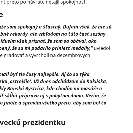
nt preto po návrate netajil spokojnosť.
e
kže som spokojný a šťastný. Dúfam však, že nie sú
sobné rekordy, ale vzhľadom na túto časť sezóny
 Musím však priznať, že som sa obával, ako
ený, že sa mi podarilo priniesť medaily,“
uviedol
ude gradovať a vyvrcholí na decembrových
li byť tie časy najlepšie. Aj čo sa týka
sku ,ostrejšie'. Už dnes odchádzam do Rakúska,
kly Banská Bystrica, kde chodím na masáže a
ť skĺbiť prípravu aj s pobytom doma. Verím, že
 finále a spravím všetko preto, aby som bol čo
aveckú prezidentku