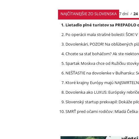
NAJČÍTANEJŠIE ZO SLOVENSKA
7 dní
24
Lietadlo plné turistov sa PREPADLO 
Po operácii mala strašné bolesti: ŠOK! V
Dovolenkári, POZOR! Na obľúbených pl
Chcete sa stať boháčom? Ak ste niektor
Spartak Moskva chce od Ružičku stovky
NEŠŤASTIE na dovolenke v Bulharsku: S
Ktoré krajiny Európy majú NAJSMRTEĽN
Dovolenka ako LUXUS: Európsky rebríček
Slovenský startup prekvapil: Dokáže pi
SMRŤ pred očami rodičov: Mladá Češka