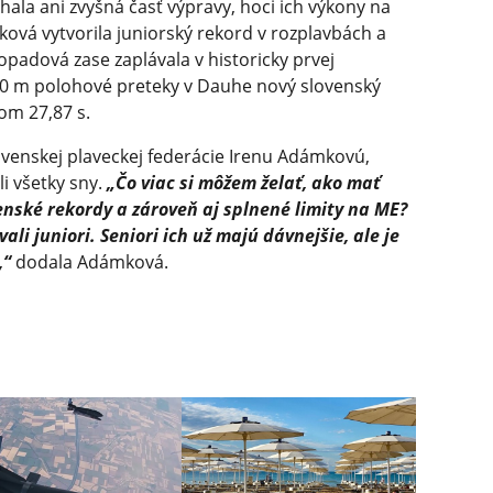
ala ani zvyšná časť výpravy, hoci ich výkony na
ová vytvorila juniorský rekord v rozplavbách a
topadová zase zaplávala v historicky prvej
50 m polohové preteky v Dauhe nový slovenský
om 27,87 s.
ovenskej plaveckej federácie Irenu Adámkovú,
li všetky sny.
„Čo viac si môžem želať, ako mať
venské rekordy a zároveň aj splnené limity na ME?
ávali juniori. Seniori ich už majú dávnejšie, ale je
,“
dodala Adámková.