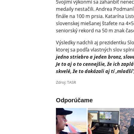
Svojimi výkonmi sa zahanbiť nenech
medaily nestačili. Andrea Podmaník
finále na 100 m prsia. Katarína Lis
slovenskej miešanej štafete na 4×
seniorský rekord na 50 m znak čas
Výsledky nadchli aj prezidentku Sl
ktorej sa podľa vlastných slov splni
jedno striebro a jeden bronz, slo
Je to aj o to cennejšie, že ich zapl
skvelé, že to dokázali aj tí ,mladší'
Zdroj: TASR
Odporúčame