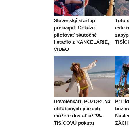
Slovenský startup
Toto 
prekvapil: Dokáže
ešte 
pilotovať skutočné
zasyp
lietadlo z KANCELÁRIE,
TISÍC
VIDEO
Dovolenkári, POZOR! Na
Pri úd
obľúbených plážach
bezb
môžete dostať až 36-
Nasle
TISÍCOVÚ pokutu
ZÁCH