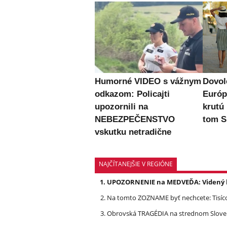
Humorné VIDEO s vážnym
Dovol
odkazom: Policajti
Európ
upozornili na
krutú
NEBEZPEČENSTVO
tom S
vskutku netradične
NAJČÍTANEJŠIE V REGIÓNE
UPOZORNENIE na MEDVEĎA: Videný bo
Na tomto ZOZNAME byť nechcete: Tisíc
Obrovská TRAGÉDIA na strednom Slovens