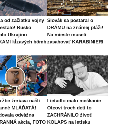
sa od začiatku vojny
Slovák sa postaral o
nestalo! Rusko
DRÁMU na známej pláži!
alo Ukrajinu
Na mieste museli
KAMI kĺzavých bômb
zasahovať KARABINIERI
ržbe žeriava našli
Lietadlo malo meškanie:
ranné MLÁĎATÁ!
Otcovi troch detí to
dovala odvážna
ZACHRÁNILO život!
RANNÁ akcia, FOTO
KOLAPS na letisku