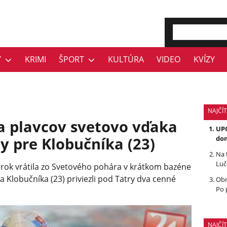
Y
KRIMI
ŠPORT
KULTÚRA
VIDEO
KVÍZY
NAJČÍT
a plavcov svetovo vďaka
UPO
y pre Klobučníka (23)
dom
Na 
Luč
orok vrátila zo Svetového pohára v krátkom bazéne
 Klobučníka (23) priviezli pod Tatry dva cenné
Obr
Po 
NAJČÍ