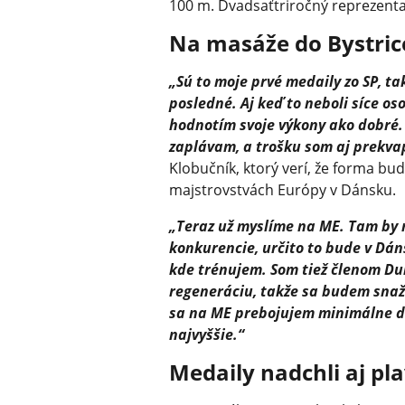
100 m. Dvadsaťtriročný reprezenta
Na masáže do Bystric
„Sú to moje prvé medaily zo SP, ta
posledné. Aj keď to neboli síce o
hodnotím svoje výkony ako dobré.
zaplávam, a trošku som aj prekvap
Klobučník, ktorý verí, že forma b
majstrovstvách Európy v Dánsku.
„Teraz už myslíme na ME. Tam by ma
konkurencie, určito to bude v Dán
kde trénujem. Som tiež členom Du
regeneráciu, takže sa budem snaži
sa na ME prebojujem minimálne do
najvyššie.“
Medaily nadchli aj pl