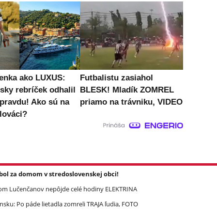
enka ako LUXUS:
Futbalistu zasiahol
sky rebríček odhalil
BLESK! Mladík ZOMREL
 pravdu! Ako sú na
priamo na trávniku, VIDEO
lováci?
l za domom v stredoslovenskej obci!
om Lučenčanov nepôjde celé hodiny ELEKTRINA
ku: Po páde lietadla zomreli TRAJA ľudia, FOTO