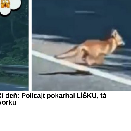
í deň: Policajt pokarhal LÍŠKU, tá
vorku