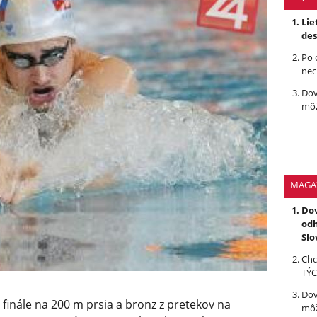
Lie
des
Po 
nec
Dov
môž
MAGA
Dov
odh
Slo
Chc
TÝC
Dov
 finále na 200 m prsia a bronz z pretekov na
môž