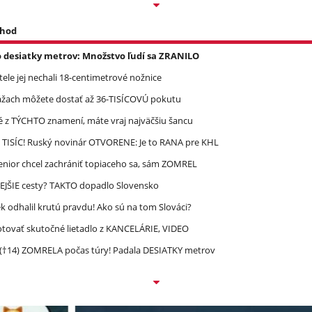
 hod
o desiatky metrov: Množstvo ľudí sa ZRANILO
 tele jej nechali 18-centimetrové nožnice
ážach môžete dostať až 36-TISÍCOVÚ pokutu
é z TÝCHTO znamení, máte vraj najväčšiu šancu
 TISÍC! Ruský novinár OTVORENE: Je to RANA pre KHL
enior chcel zachrániť topiaceho sa, sám ZOMREL
EJŠIE cesty? TAKTO dopadlo Slovensko
 odhalil krutú pravdu! Ako sú na tom Slováci?
lotovať skutočné lietadlo z KANCELÁRIE, VIDEO
 (†14) ZOMRELA počas túry! Padala DESIATKY metrov