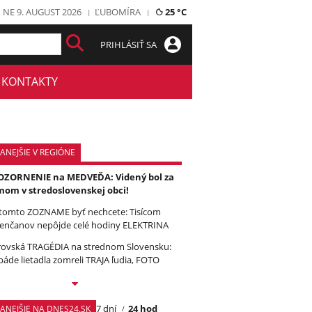
NE 9. AUGUST 2026
ĽUBOMÍRA
25 °C
PRIHLÁSIŤ SA
KONTAKTY
ANEJŠIE V REGIÓNE
ZORNENIE na MEDVEĎA: Videný bol za
om v stredoslovenskej obci!
tomto ZOZNAME byť nechcete: Tisícom
enčanov nepôjde celé hodiny ELEKTRINA
ovská TRAGÉDIA na strednom Slovensku:
páde lietadla zomreli TRAJA ľudia, FOTO
7 dní
24 hod
TANEJŠIE NA DNES24.SK