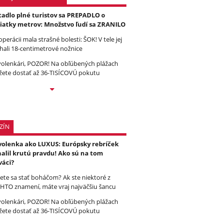
tadlo plné turistov sa PREPADLO o
iatky metrov: Množstvo ľudí sa ZRANILO
operácii mala strašné bolesti: ŠOK! V tele jej
hali 18-centimetrové nožnice
olenkári, POZOR! Na obľúbených plážach
ete dostať až 36-TISÍCOVÚ pokutu
ZÍN
olenka ako LUXUS: Európsky rebríček
alil krutú pravdu! Ako sú na tom
váci?
ete sa stať boháčom? Ak ste niektoré z
HTO znamení, máte vraj najväčšiu šancu
olenkári, POZOR! Na obľúbených plážach
ete dostať až 36-TISÍCOVÚ pokutu