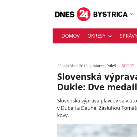
DOMOV
OKRESY
SPRÁV
23. október 2013
Marcel Páleš
ŠPORT
Slovenská výprav
Dukle: Dve medail
Slovenská výprava plavcov sa v ut
v Dubaji a Dauhe. Zásluhou Tomáša
kovy.