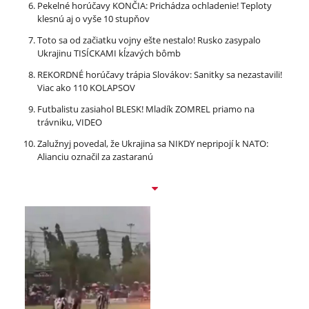
Pekelné horúčavy KONČIA: Prichádza ochladenie! Teploty
klesnú aj o vyše 10 stupňov
Toto sa od začiatku vojny ešte nestalo! Rusko zasypalo
Ukrajinu TISÍCKAMI kĺzavých bômb
REKORDNÉ horúčavy trápia Slovákov: Sanitky sa nezastavili!
Viac ako 110 KOLAPSOV
Futbalistu zasiahol BLESK! Mladík ZOMREL priamo na
trávniku, VIDEO
Zalužnyj povedal, že Ukrajina sa NIKDY nepripojí k NATO:
Alianciu označil za zastaranú