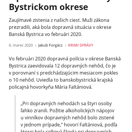
Bystrickom okrese
Zaujímavé zistenia z našich ciest. Muži zákona
prezradili, aká bola dopravná situácia v okrese
Banská Bystrica vo februári 2020.
6. marec 2020
Jakub Forgács
KRIMI
SPRÁVY
Vo februári 2020 dopravná polícia v okrese Banská
Bystrica zaevidovala 12 dopravných nehôd, čo je
v porovnaní s predchádzajúcim mesiacom pokles
o 10 nehôd. Uviedla to banskobystrická krajská
policajná hovorkyňa Mária Faltániová.
„Pri dopravných nehodách sa štyri osoby
ľahko zranili. Požitie alkoholických nápojov
u vinníkov dopravných nehôd bolo zistené
v jednom prípade,“ hovorí Faltániová, podľa
ktorej bola celková škoda pri dopravných