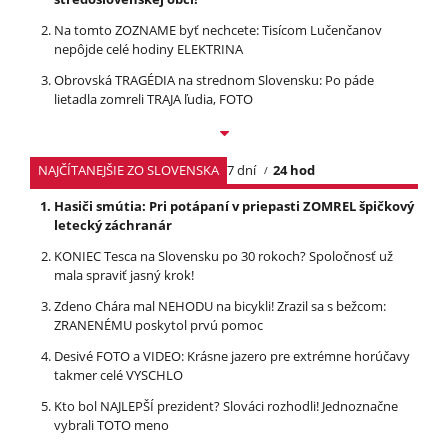
Na tomto ZOZNAME byť nechcete: Tisícom Lučenčanov
nepôjde celé hodiny ELEKTRINA
Obrovská TRAGÉDIA na strednom Slovensku: Po páde
lietadla zomreli TRAJA ľudia, FOTO
NAJČÍTANEJŠIE ZO SLOVENSKA
7 dní
24 hod
Hasiči smútia: Pri potápaní v priepasti ZOMREL špičkový
letecký záchranár
KONIEC Tesca na Slovensku po 30 rokoch? Spoločnosť už
mala spraviť jasný krok!
Zdeno Chára mal NEHODU na bicykli! Zrazil sa s bežcom:
ZRANENÉMU poskytol prvú pomoc
Desivé FOTO a VIDEO: Krásne jazero pre extrémne horúčavy
takmer celé VYSCHLO
Kto bol NAJLEPŠÍ prezident? Slováci rozhodli! Jednoznačne
vybrali TOTO meno