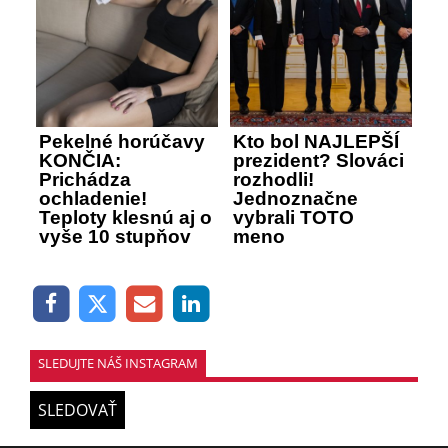
Pekelné horúčavy
Kto bol NAJLEPŠÍ
KONČIA:
prezident? Slováci
Prichádza
rozhodli!
ochladenie!
Jednoznačne
Teploty klesnú aj o
vybrali TOTO
vyše 10 stupňov
meno
SLEDUJTE NÁŠ INSTAGRAM
SLEDOVAŤ