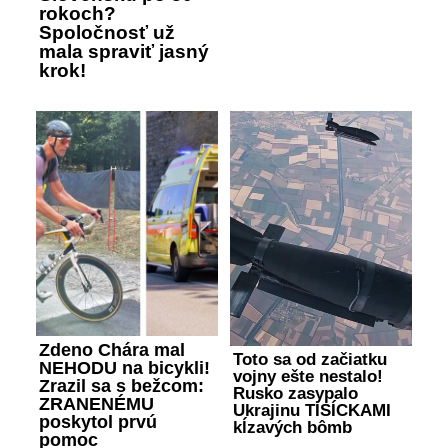
rokoch?
Spoločnosť už
mala spraviť jasný
krok!
Zdeno Chára mal
Toto sa od začiatku
NEHODU na bicykli!
vojny ešte nestalo!
Zrazil sa s bežcom:
Rusko zasypalo
ZRANENÉMU
Ukrajinu TISÍCKAMI
poskytol prvú
kĺzavých bômb
pomoc