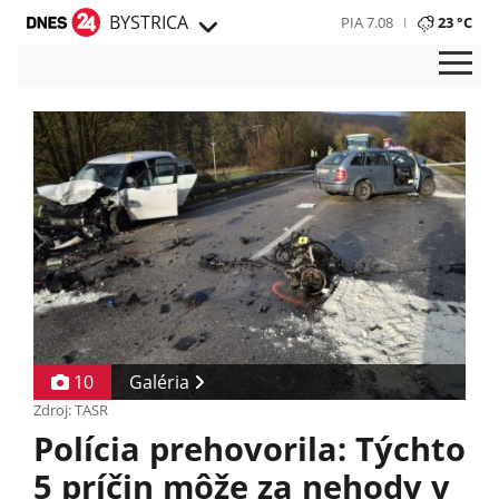
BYSTRICA
PIA 7.08
23 °C
10
Galéria
Zdroj: TASR
Polícia prehovorila: Týchto
5 príčin môže za nehody v