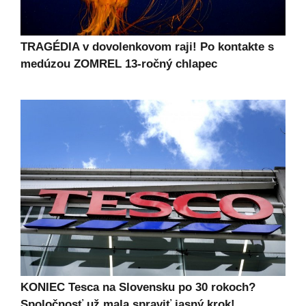
TRAGÉDIA v dovolenkovom raji! Po kontakte s
medúzou ZOMREL 13-ročný chlapec
KONIEC Tesca na Slovensku po 30 rokoch?
Spoločnosť už mala spraviť jasný krok!