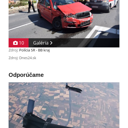
10
Galéria
Zdroj:
Polícia SR - BB kraj
Zdroj: Dnes24.sk
Odporúčame