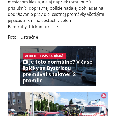
mesiacom klesla, ale aj napriek tomu budú
príslušníci dopravnej polície naďalej dohliadať na
dodržiavanie pravidiel cestnej premávky všetkými
jej účastníkmi na cestách v celom
Banskobystrickom okrese.
Foto: ilustračné
MOHLO BY VÁS ZAUJÍMAŤ
Je toto normálne? V čase
špičky sa Bystricou
premával s takmer 2
promile