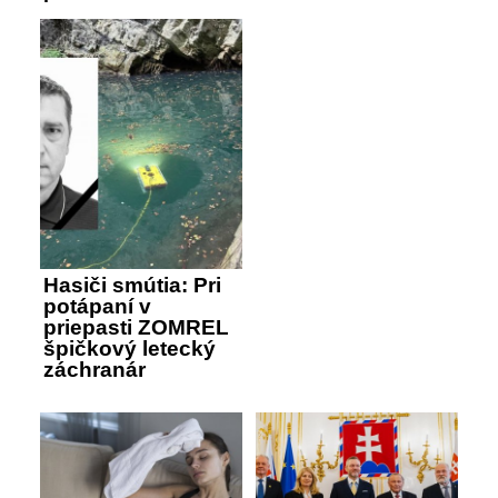
Hasiči smútia: Pri
potápaní v
priepasti ZOMREL
špičkový letecký
záchranár