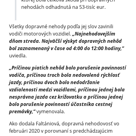
nehodách odhadnutá na 53-tisíc eur.
Všetky dopravné nehody podľa jej slov zavinili
vodiči motorových vozidiel.
„Najnehodovejším
dňom streda. Najväčší výskyt dopravných nehôd
bol zaznamenaný v čase od 4:00 do 12:00 hodiny,“
uviedla.
„Príčinou piatich nehôd bolo porušenie povinností
vodiča, príčinou troch bola nedovolená rýchlosť
jazdy, príčinou dvoch bolo nedodržanie
vzdialenosti medzi vozidlami, príčinou jednej bola
nesprávna jazda cez križovatku a príčinou jednej
bolo porušenie povinností účastníka cestnej
premávky,“
vymenovala.
Ako dodala Faltániová, dopravná nehodovosť vo
februári 2020 v porovnaní s predchádzajúcim