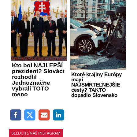
Kto bol NAJLEPŠÍ
prezident? Slováci
Ktoré krajiny Európy
rozhodli!
majú
Jednoznačne
NAJSMRTEĽNEJŠIE
vybrali TOTO
cesty? TAKTO
meno
dopadlo Slovensko
SLEDUJTE NÁŠ INSTAGRAM