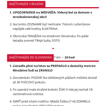
NAJČÍTANEJŠIE V REGIÓNE
UPOZORNENIE na MEDVEĎA: Videný bol za domom v
stredoslovenskej obci!
Na tomto ZOZNAME byť nechcete: Tisícom Lučenčanov
nepôjde celé hodiny ELEKTRINA
Obrovská TRAGÉDIA na strednom Slovensku: Po páde
lietadla zomreli TRAJA ľudia, FOTO
NAJČÍTANEJŠIE ZO SLOVENSKA
7 dní
24 hod
Lietadlo plné turistov sa PREPADLO o desiatky metrov:
Množstvo ľudí sa ZRANILO
Dovolenkári, POZOR! Na obľúbených plážach môžete dostať
až 36-TISÍCOVÚ pokutu
Po operácii mala strašné bolesti: ŠOK! V tele jej nechali 18-
centimetrové nožnice
SMRŤ pred očami rodičov: Mladá Češka (†14) ZOMRELA
počas túry! Padala DESIATKY metrov