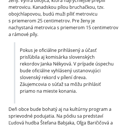
ženy. Vyhrá dvojica, ktorá najrýchlejšie prepíli
metrovicu. Kanadskou pílou bruchačkou, tzv.
obojchlapovou, budú muži píliť metrovicu
s priemerom 25 centimetrov. Pre ženy je
nachystaná metrovica s priemerom 15 centimetrov
a rámové píly.
Pokus je oficiálne prihlásený a účasť
prisľúbila aj komisárka slovenských
rekordov Janka Nékyová. V prípade úspechu
bude oficiálne vyhlásený ustanovujúci
slovenský rekord v pílení dreva.
Záujemcovia o súťaž sa môžu prihlásiť
priamo na mieste konania.
Deň obce bude bohatý aj na kultúrny program a
sprievodné podujatia. Na pódiu sa predstaví
Ľudová hudba Štefana Babjaka, Oľga Baričičová a