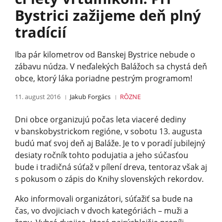
Bystrici zažijeme deň plný
tradícií
Iba pár kilometrov od Banskej Bystrice nebude o
zábavu núdza. V neďalekých Balážoch sa chystá deň
obce, ktorý láka poriadne pestrým programom!
11. august 2016
Jakub Forgács
RÔZNE
Dni obce organizujú počas leta viaceré dediny
v banskobystrickom regióne, v sobotu 13. augusta
budú mať svoj deň aj Baláže. Je to v poradí jubilejný
desiaty ročník tohto podujatia a jeho súčasťou
bude i tradičná súťaž v pílení dreva, tentoraz však aj
s pokusom o zápis do Knihy slovenských rekordov.
Ako informovali organizátori, súťažiť sa bude na
čas, vo dvojiciach v dvoch kategóriách – muži a