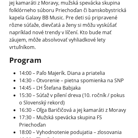
jej kamaráti z Moravy, mužská spevácka skupina
folklórneho súboru Priechoďan či banskobystrická
kapela Galaxy BB Music. Pre deti sú pripravené
rôzne súťaže, dievčatá a ženy si môžu vyskúšať
napríklad nové trendy v líčení. Kto bude mať
záujem, môže absolvovať vyhliadkové lety
vrtuľníkom.
Program
14:00 – Paľo Majerík. Diana a priatelia
14:30 – Otvorenie – pietna spomienka na SNP
14:45 – ĽH Štefana Babjaka
15:30 – Súťaž v pílení dreva (10. ročník / pokus
o Slovenský rekord)
16:30 – Oľga Baričičová a jej kamaráti z Moravy
17:30 – Mužská spevácka skupina FS
Priechoďan
18:00 – Vyhodnotenie podujatia – zlosovania