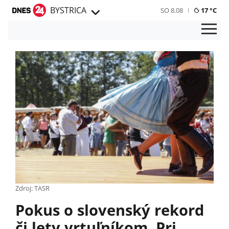
BYSTRICA
SO 8.08
17 °C
Zdroj: TASR
Pokus o slovenský rekord
či lety vrtuľníkom. Pri