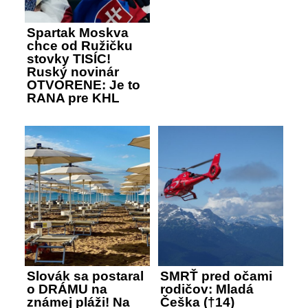
Spartak Moskva
chce od Ružičku
stovky TISÍC!
Ruský novinár
OTVORENE: Je to
RANA pre KHL
Slovák sa postaral
SMRŤ pred očami
o DRÁMU na
rodičov: Mladá
známej pláži! Na
Češka (†14)