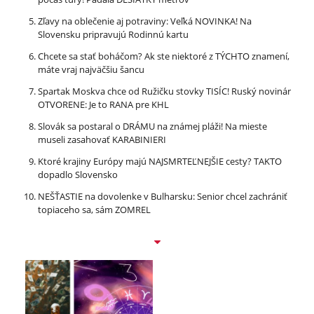
Zľavy na oblečenie aj potraviny: Veľká NOVINKA! Na
Slovensku pripravujú Rodinnú kartu
Chcete sa stať boháčom? Ak ste niektoré z TÝCHTO znamení,
máte vraj najväčšiu šancu
Spartak Moskva chce od Ružičku stovky TISÍC! Ruský novinár
OTVORENE: Je to RANA pre KHL
Slovák sa postaral o DRÁMU na známej pláži! Na mieste
museli zasahovať KARABINIERI
Ktoré krajiny Európy majú NAJSMRTEĽNEJŠIE cesty? TAKTO
dopadlo Slovensko
NEŠŤASTIE na dovolenke v Bulharsku: Senior chcel zachrániť
topiaceho sa, sám ZOMREL