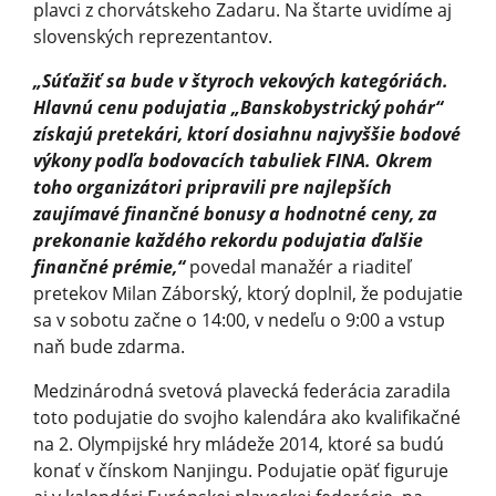
plavci z chorvátskeho Zadaru. Na štarte uvidíme aj
slovenských reprezentantov.
„Súťažiť sa bude v štyroch vekových kategóriách.
Hlavnú cenu podujatia „Banskobystrický pohár“
získajú pretekári, ktorí dosiahnu najvyššie bodové
výkony podľa bodovacích tabuliek FINA. Okrem
toho organizátori pripravili pre najlepších
zaujímavé finančné bonusy a hodnotné ceny, za
prekonanie každého rekordu podujatia ďalšie
finančné prémie,“
povedal manažér a riaditeľ
pretekov Milan Záborský, ktorý doplnil, že podujatie
sa v sobotu začne o 14:00, v nedeľu o 9:00 a vstup
naň bude zdarma.
Medzinárodná svetová plavecká federácia zaradila
toto podujatie do svojho kalendára ako kvalifikačné
na 2. Olympijské hry mládeže 2014, ktoré sa budú
konať v čínskom Nanjingu. Podujatie opäť figuruje