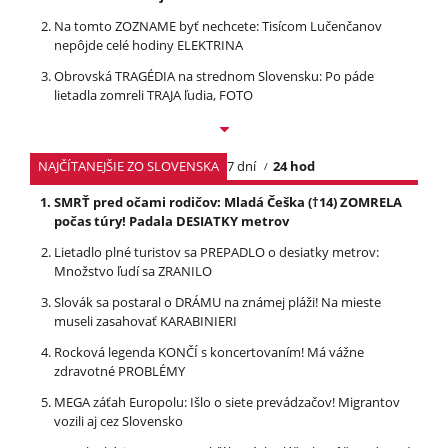
Na tomto ZOZNAME byť nechcete: Tisícom Lučenčanov
nepôjde celé hodiny ELEKTRINA
Obrovská TRAGÉDIA na strednom Slovensku: Po páde
lietadla zomreli TRAJA ľudia, FOTO
NAJČÍTANEJŠIE ZO SLOVENSKA
7 dní
24 hod
SMRŤ pred očami rodičov: Mladá Češka (†14) ZOMRELA
počas túry! Padala DESIATKY metrov
Lietadlo plné turistov sa PREPADLO o desiatky metrov:
Množstvo ľudí sa ZRANILO
Slovák sa postaral o DRÁMU na známej pláži! Na mieste
museli zasahovať KARABINIERI
Rocková legenda KONČÍ s koncertovaním! Má vážne
zdravotné PROBLÉMY
MEGA záťah Europolu: Išlo o siete prevádzačov! Migrantov
vozili aj cez Slovensko