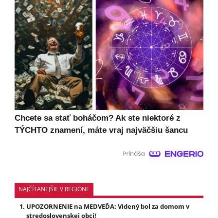
Chcete sa stať boháčom? Ak ste niektoré z
TÝCHTO znamení, máte vraj najväčšiu šancu
NAJČÍTANEJŠIE V REGIÓNE
UPOZORNENIE na MEDVEĎA: Videný bol za domom v
stredoslovenskej obci!