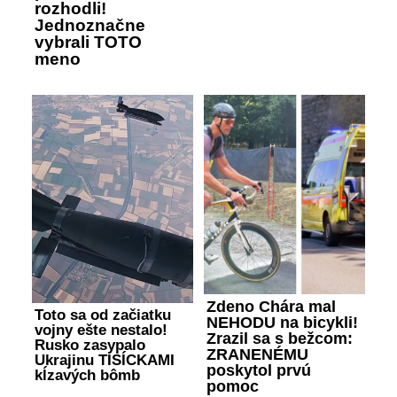
rozhodli!
Jednoznačne
vybrali TOTO
meno
Zdeno Chára mal
Toto sa od začiatku
NEHODU na bicykli!
vojny ešte nestalo!
Zrazil sa s bežcom:
Rusko zasypalo
ZRANENÉMU
Ukrajinu TISÍCKAMI
poskytol prvú
kĺzavých bômb
pomoc