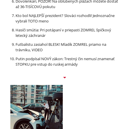
Dovolenkári, POZOR! Na obľúbených plážach môžete dostať
až 36-TISÍCOVÚ pokutu
Kto bol NAJLEPŠÍ prezident? Slováci rozhodli! Jednoznačne
vybrali TOTO meno
Hasiči smútia: Pri potápaní v priepasti ZOMREL špičkový
letecký záchranár
Futbalistu zasiahol BLESK! Mladík ZOMREL priamo na
trávniku, VIDEO
Putin podpísal NOVÝ zákon: Trestný čin nemusí znamenať
STOPKU pre vstup do ruskej armády