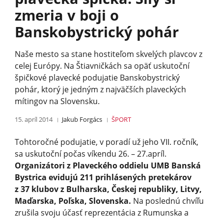
zmeria v boji o
Banskobystrický pohár
Naše mesto sa stane hostiteľom skvelých plavcov z
celej Európy. Na Štiavničkách sa opäť uskutoční
špičkové plavecké podujatie Banskobystrický
pohár, ktorý je jedným z najväčších plaveckých
mítingov na Slovensku.
15. apríl 2014
Jakub Forgács
ŠPORT
Tohtoročné podujatie, v poradí už jeho VII. ročník,
sa uskutoční počas víkendu 26. – 27.apríl.
Organizátori z Plaveckého oddielu UMB Banská
Bystrica evidujú 211 prihlásených pretekárov
z 37 klubov z Bulharska, Českej republiky, Litvy,
Maďarska, Poľska, Slovenska.
Na poslednú chvíľu
zrušila svoju účasť reprezentácia z Rumunska a