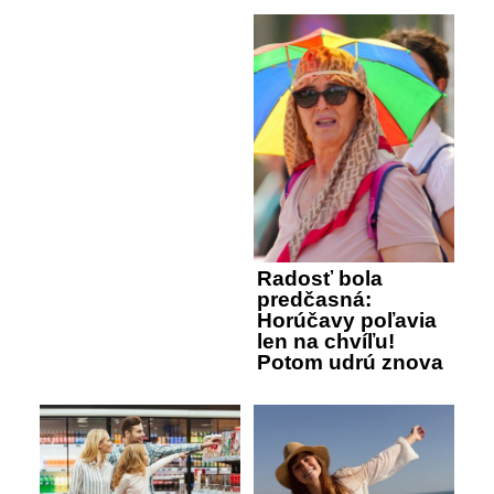
Radosť bola
predčasná:
Horúčavy poľavia
len na chvíľu!
Potom udrú znova