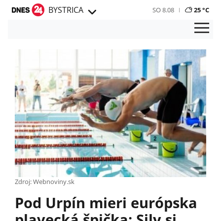
BYSTRICA
SO 8.08
25 °C
Zdroj: Webnoviny.sk
Pod Urpín mieri európska
plavecká špička: Sily si