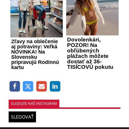
Dovolenkári,
Zľavy na oblečenie
POZOR! Na
aj potraviny: Veľká
obľúbených
NOVINKA! Na
plážach môžete
Slovensku
dostať až 36-
pripravujú Rodinnú
TISÍCOVÚ pokutu
kartu
SLEDUJTE NÁŠ INSTAGRAM
SLEDOVAŤ