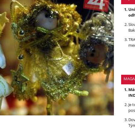
Uni
odh
Slo
Bak
TRA
med
MAGA
Mám
IND
Je 
pos
Dov
Tým