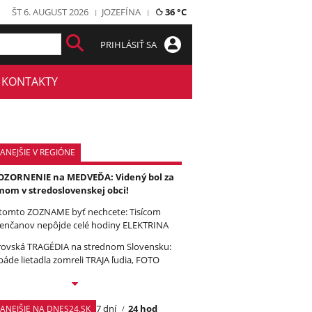
ŠT 6. AUGUST 2026
JOZEFÍNA
36 °C
PRIHLÁSIŤ SA
KONTAKTY
ANEJŠIE V REGIÓNE
ZORNENIE na MEDVEĎA: Videný bol za
om v stredoslovenskej obci!
tomto ZOZNAME byť nechcete: Tisícom
enčanov nepôjde celé hodiny ELEKTRINA
ovská TRAGÉDIA na strednom Slovensku:
páde lietadla zomreli TRAJA ľudia, FOTO
7 dní
24 hod
TANEJŠIE NA DNES24.SK