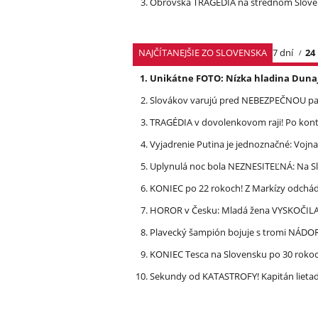
Obrovská TRAGÉDIA na strednom Slovens
NAJČÍTANEJŠIE ZO SLOVENSKA
7 dní
24
Unikátne FOTO: Nízka hladina Dunaj
Slovákov varujú pred NEBEZPEČNOU pašt
TRAGÉDIA v dovolenkovom raji! Po kon
Vyjadrenie Putina je jednoznačné: Vojna
Uplynulá noc bola NEZNESITEĽNÁ: Na S
KONIEC po 22 rokoch! Z Markízy odchá
HOROR v Česku: Mladá žena VYSKOČILA z
Plavecký šampión bojuje s tromi NÁDOR
KONIEC Tesca na Slovensku po 30 rokoch
Sekundy od KATASTROFY! Kapitán lietadla