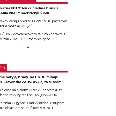
kátne FOTO: Nízka hladina Dunaja
alila VRAKY nacistických lodí
vákov varujú pred NEBEZPEČNOU paštétou:
téria môže aj ZABÍJAŤ
GÉDIA v dovolenkovom raji! Po kontakte s
úzou ZOMREL 13-ročný chlapec
ZÍN
e hory aj hrady, no turisti míňajú
E! Slovensko ZAOSTÁVA aj za susedmi
to čierne na bielom: CENY v Chorvátsku za
ledné roky vyleteli na DVOJNÁSOBOK
olenka v Egypte? Platí výstraha 3. stupňa!
to oblastiam sa oblúkom VYHNITE