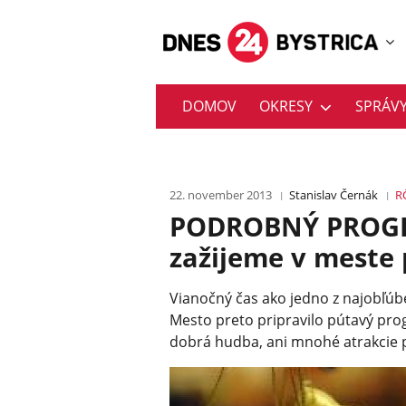
DOMOV
OKRESY
SPRÁV
22. november 2013
Stanislav Černák
R
PODROBNÝ PROGRAM
zažijeme v meste 
Vianočný čas ako jedno z najobľúb
Mesto preto pripravilo pútavý pro
dobrá hudba, ani mnohé atrakcie p