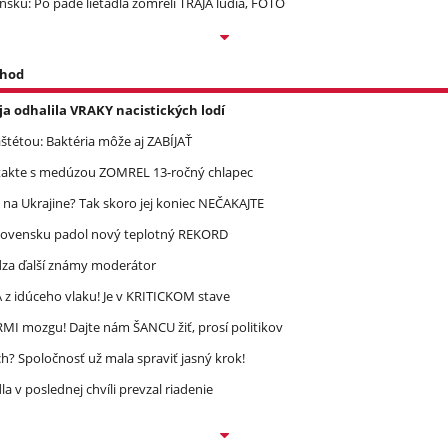
ku: Po páde lietadla zomreli TRAJA ľudia, FOTO
 hod
a odhalila VRAKY nacistických lodí
étou: Baktéria môže aj ZABÍJAŤ
takte s medúzou ZOMREL 13-ročný chlapec
 na Ukrajine? Tak skoro jej koniec NEČAKAJTE
lovensku padol nový teplotný REKORD
dza ďalší známy moderátor
 idúceho vlaku! Je v KRITICKOM stave
MI mozgu! Dajte nám ŠANCU žiť, prosí politikov
? Spoločnosť už mala spraviť jasný krok!
 v poslednej chvíli prevzal riadenie