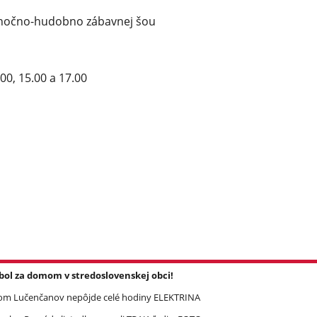
ianočno-hudobno zábavnej šou
.00, 15.00 a 17.00
l za domom v stredoslovenskej obci!
om Lučenčanov nepôjde celé hodiny ELEKTRINA