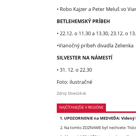
• Robo Kajzer a Peter Meluš vo V
BETLEHEMSKÝ PRÍBEH
• 22.12. o 11.30 a 13.30, 23.12. o 13
•Vianočný príbeh divadla Zelienka
SILVESTER NA NÁMESTÍ
• 31. 12. o 22.30
Foto: ilustračné
Zdroj: Dnes24.sk
NAJČÍTANEJŠIE V REGIÓNE
UPOZORNENIE na MEDVEĎA: Videný bo
Na tomto ZOZNAME byť nechcete: Tisíc