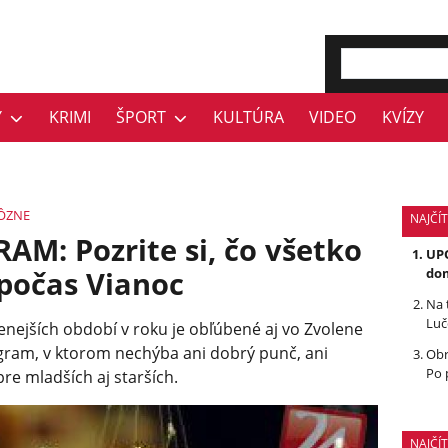
Y
KRIMI
ŠPORT
KULTÚRA
VIDEO
KVÍZY
ÔZNE
NAJČÍT
: Pozrite si, čo všetko
UPO
počas Vianoc
dom
Na 
Luč
enejších období v roku je obľúbené aj vo Zvolene
gram, v ktorom nechýba ani dobrý punč, ani
Obr
Po 
re mladších aj starších.
NAJČÍ