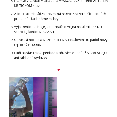
HOROR v Česku: Mladá žena VYSKOČILA z idúceho vlaku! Je v
KRITICKOM stave
A je to tu! Prichádza prevratná NOVINKA: Na našich cestách
pribudnú stacionárne radary
Vyjadrenie Putina je jednoznačné: Vojna na Ukrajine? Tak
skoro jej koniec NEČAKAJTE
Uplynulá noc bola NEZNESITEĽNÁ: Na Slovensku padol nový
teplotný REKORD
Ľudí najviac trápia peniaze a zdravie: Mnohí už NEZVLÁDAJÚ
ani základné výdavky!