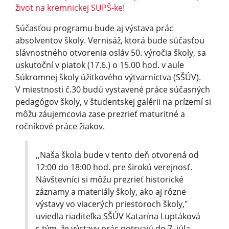
život na kremnickej SUPŠ-ke!
Súčasťou programu bude aj výstava prác
absolventov školy. Vernisáž, ktorá bude súčasťou
slávnostného otvorenia osláv 50. výročia školy, sa
uskutoční v piatok (17.6.) o 15.00 hod. v aule
Súkromnej školy úžitkového výtvarníctva (SŠÚV).
V miestnosti č.30 budú vystavené práce súčasných
pedagógov školy, v študentskej galérii na prízemí si
môžu záujemcovia zase prezrieť maturitné a
ročníkové práce žiakov.
,,Naša škola bude v tento deň otvorená od
12:00 do 18:00 hod. pre širokú verejnosť.
Návštevníci si môžu prezrieť historické
záznamy a materiály školy, ako aj rôzne
výstavy vo viacerých priestoroch školy,"
uviedla riaditeľka SŠÚV Katarína Luptáková
s tým, že výstavy prác potrvajú do 7. júla.