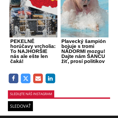
PEKELNÉ
Plavecký šampión
horúčavy vrcholia:
bojuje s tromi
To NAJHORŠIE
NÁDORMI mozgu!
nás ale ešte len
Dajte nám ŠANCU
čaká!
žiť, prosí politikov
SLEDUJTE NÁŠ INSTAGRAM
SLEDOVAŤ