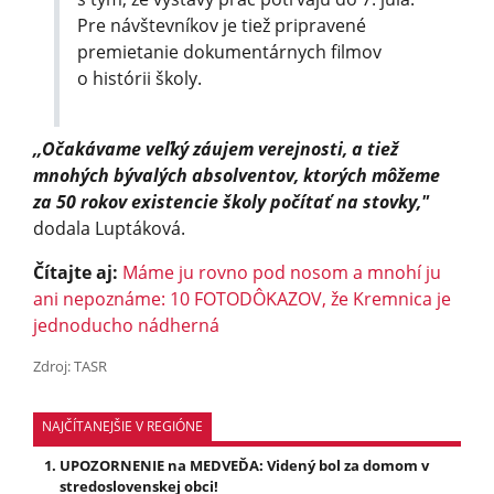
Pre návštevníkov je tiež pripravené
premietanie dokumentárnych filmov
o histórii školy.
,,Očakávame veľký záujem verejnosti, a tiež
mnohých bývalých absolventov, ktorých môžeme
za 50 rokov existencie školy počítať na stovky,"
dodala Luptáková.
Čítajte aj:
Máme ju rovno pod nosom a mnohí ju
ani nepoznáme: 10 FOTODÔKAZOV, že Kremnica je
jednoducho nádherná
Zdroj: TASR
NAJČÍTANEJŠIE V REGIÓNE
UPOZORNENIE na MEDVEĎA: Videný bol za domom v
stredoslovenskej obci!