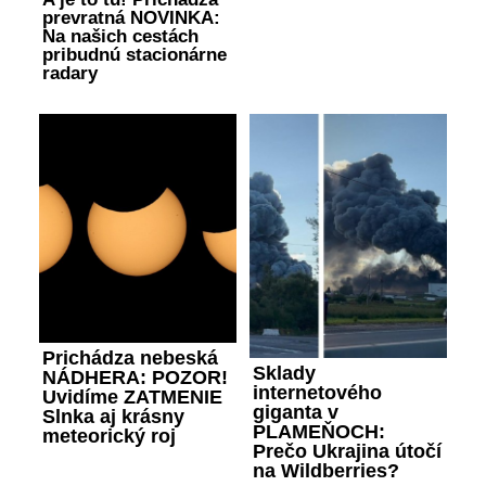
prevratná NOVINKA:
Na našich cestách
pribudnú stacionárne
radary
Prichádza nebeská
Sklady
NÁDHERA: POZOR!
internetového
Uvidíme ZATMENIE
giganta v
Slnka aj krásny
PLAMEŇOCH:
meteorický roj
Prečo Ukrajina útočí
na Wildberries?