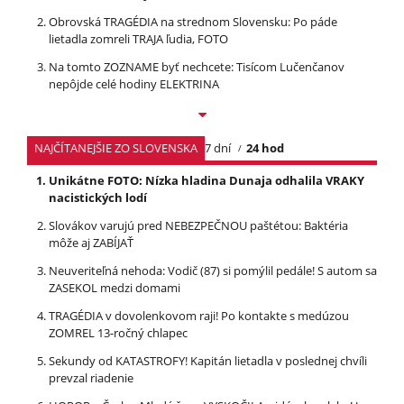
Obrovská TRAGÉDIA na strednom Slovensku: Po páde
lietadla zomreli TRAJA ľudia, FOTO
Na tomto ZOZNAME byť nechcete: Tisícom Lučenčanov
nepôjde celé hodiny ELEKTRINA
NAJČÍTANEJŠIE ZO SLOVENSKA
7 dní
24 hod
Unikátne FOTO: Nízka hladina Dunaja odhalila VRAKY
nacistických lodí
Slovákov varujú pred NEBEZPEČNOU paštétou: Baktéria
môže aj ZABÍJAŤ
Neuveriteľná nehoda: Vodič (87) si pomýlil pedále! S autom sa
ZASEKOL medzi domami
TRAGÉDIA v dovolenkovom raji! Po kontakte s medúzou
ZOMREL 13-ročný chlapec
Sekundy od KATASTROFY! Kapitán lietadla v poslednej chvíli
prevzal riadenie