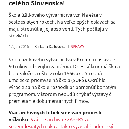
celého Slovenska!
Škola úžitkového výtvarníctva vznikla ešte v
šesťdesiatych rokoch. Na veľkolepých oslavách sa
majú stretnúť aj jej absolventi. Tých počítajú v
stovkách...
17. jún 2016
Barbara Dallosová
SPRÁVY
Škola úžitkového výtvarníctva v Kremnici oslavuje
50 rokov od svojho založenia. Dnes súkromná škola
bola založená ešte v roku 1966 ako Stredná
umelecko-priemyselná škola (SUPŠ). Okrúhle
výročie sa na škole rozhodli pripomenúť bohatým
programom, v ktorom nebudú chýbať výstavy či
premietanie dokumentárnych filmov.
Viac archívnych fotiek sme vám priniesli
v článku:
Vzácne archívne ZÁBERY zo
sedemdesiatych rokov: Takto vyzeral študentský