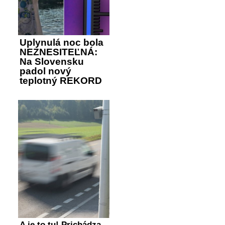
Uplynulá noc bola
NEZNESITEĽNÁ:
Na Slovensku
padol nový
teplotný REKORD
A je to tu! Prichádza