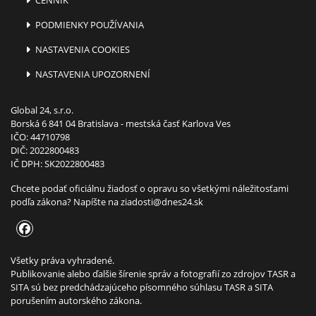
PODMIENKY POUŽÍVANIA
NASTAVENIA COOKIES
NASTAVENIA UPOZORNENÍ
Global 24, s.r.o.
Borská 6 841 04 Bratislava - mestská časť Karlova Ves
IČO: 44710798
DIČ: 2022800483
IČ DPH: SK2022800483
Chcete podať oficiálnu žiadosť o opravu so všetkými náležitosťami
podľa zákona? Napíšte na
ziadosti@dnes24.sk
Všetky práva vyhradené.
Publikovanie alebo ďalšie šírenie správ a fotografií zo zdrojov TASR a
SITA sú bez predchádzajúceho písomného súhlasu TASR a SITA
porušením autorského zákona.