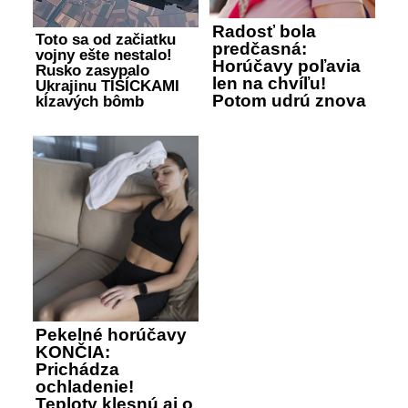
Radosť bola
Toto sa od začiatku
predčasná:
vojny ešte nestalo!
Horúčavy poľavia
Rusko zasypalo
len na chvíľu!
Ukrajinu TISÍCKAMI
Potom udrú znova
kĺzavých bômb
Pekelné horúčavy
KONČIA:
Prichádza
ochladenie!
Teploty klesnú aj o