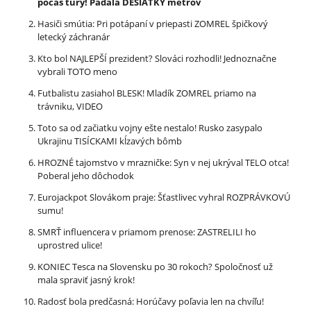
počas túry! Padala DESIATKY metrov
Hasiči smútia: Pri potápaní v priepasti ZOMREL špičkový
letecký záchranár
Kto bol NAJLEPŠÍ prezident? Slováci rozhodli! Jednoznačne
vybrali TOTO meno
Futbalistu zasiahol BLESK! Mladík ZOMREL priamo na
trávniku, VIDEO
Toto sa od začiatku vojny ešte nestalo! Rusko zasypalo
Ukrajinu TISÍCKAMI kĺzavých bômb
HROZNÉ tajomstvo v mrazničke: Syn v nej ukrýval TELO otca!
Poberal jeho dôchodok
Eurojackpot Slovákom praje: Šťastlivec vyhral ROZPRÁVKOVÚ
sumu!
SMRŤ influencera v priamom prenose: ZASTRELILI ho
uprostred ulice!
KONIEC Tesca na Slovensku po 30 rokoch? Spoločnosť už
mala spraviť jasný krok!
Radosť bola predčasná: Horúčavy poľavia len na chvíľu!