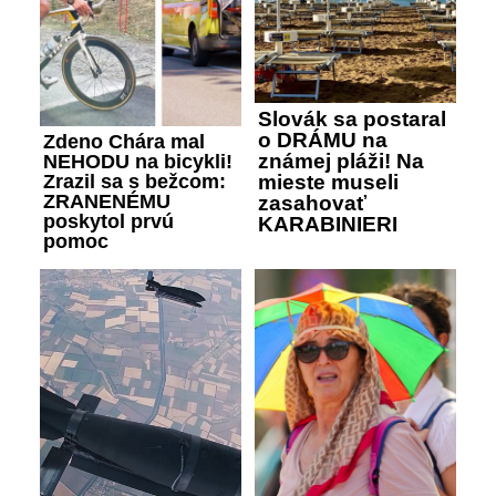
Slovák sa postaral
o DRÁMU na
Zdeno Chára mal
známej pláži! Na
NEHODU na bicykli!
Zrazil sa s bežcom:
mieste museli
ZRANENÉMU
zasahovať
poskytol prvú
KARABINIERI
pomoc