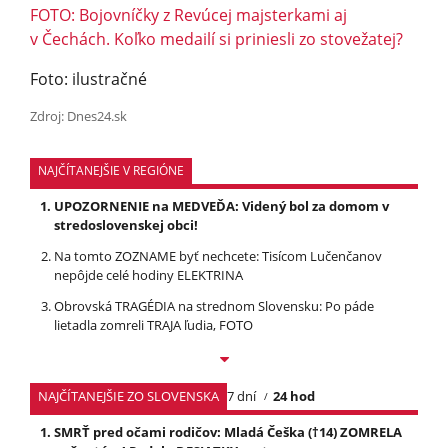
FOTO: Bojovníčky z Revúcej majsterkami aj
v Čechách. Koľko medailí si priniesli zo stovežatej?
Foto: ilustračné
Zdroj: Dnes24.sk
NAJČÍTANEJŠIE V REGIÓNE
UPOZORNENIE na MEDVEĎA: Videný bol za domom v
stredoslovenskej obci!
Na tomto ZOZNAME byť nechcete: Tisícom Lučenčanov
nepôjde celé hodiny ELEKTRINA
Obrovská TRAGÉDIA na strednom Slovensku: Po páde
lietadla zomreli TRAJA ľudia, FOTO
NAJČÍTANEJŠIE ZO SLOVENSKA
7 dní
24 hod
SMRŤ pred očami rodičov: Mladá Češka (†14) ZOMRELA