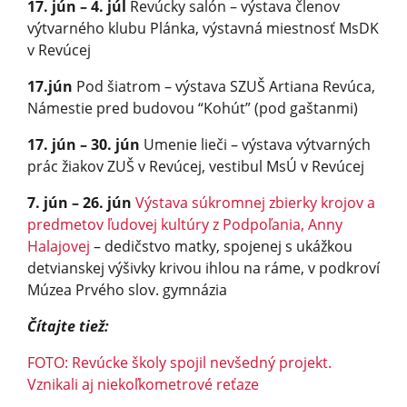
17. jún – 4. júl
Revúcky salón – výstava členov
výtvarného klubu Plánka, výstavná miestnosť MsDK
v Revúcej
17.jún
Pod šiatrom – výstava SZUŠ Artiana Revúca,
Námestie pred budovou “Kohút” (pod gaštanmi)
17. jún – 30. jún
Umenie lieči – výstava výtvarných
prác žiakov ZUŠ v Revúcej, vestibul MsÚ v Revúcej
7. jún – 26. jún
Výstava súkromnej zbierky krojov a
predmetov ľudovej kultúry z Podpoľania, Anny
Halajovej
– dedičstvo matky, spojenej s ukážkou
detvianskej výšivky krivou ihlou na ráme, v podkroví
Múzea Prvého slov. gymnázia
Čítajte tiež:
FOTO: Revúcke školy spojil nevšedný projekt.
Vznikali aj niekoľkometro­vé reťaze