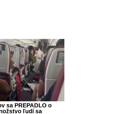
stov sa PREPADLO o
nožstvo ľudí sa