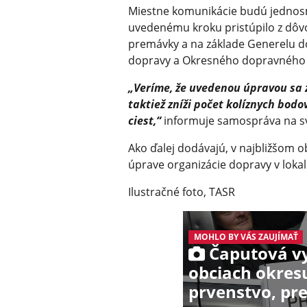
Miestne komunikácie budú jednosme
uvedenému kroku pristúpilo z dôvo
premávky a na základe Generelu d
dopravy a Okresného dopravného 
„Veríme, že uvedenou úpravou sa z
taktiež zníži počet kolíznych bo
ciest,“
informuje samospráva na s
Ako ďalej dodávajú, v najbližšom 
úprave organizácie dopravy v lokal
Ilustračné foto, TASR
MOHLO BY VÁS ZAUJÍMAŤ
Čaputová vy
obciach okres
prvenstvo, pre