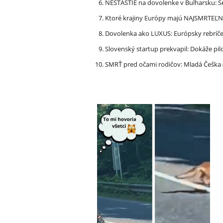
NEŠŤASTIE na dovolenke v Bulharsku: S
Ktoré krajiny Európy majú NAJSMRTEĽN
Dovolenka ako LUXUS: Európsky rebríček
Slovenský startup prekvapil: Dokáže pi
SMRŤ pred očami rodičov: Mladá Češka