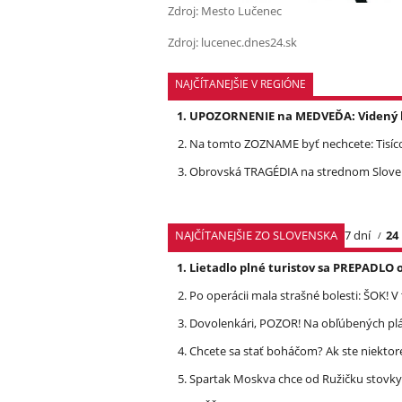
Zdroj: Mesto Lučenec
Zdroj: lucenec.dnes24.sk
NAJČÍTANEJŠIE V REGIÓNE
UPOZORNENIE na MEDVEĎA: Videný bo
Na tomto ZOZNAME byť nechcete: Tisíc
Obrovská TRAGÉDIA na strednom Slovens
NAJČÍTANEJŠIE ZO SLOVENSKA
7 dní
24
Lietadlo plné turistov sa PREPADLO 
Po operácii mala strašné bolesti: ŠOK! V
Dovolenkári, POZOR! Na obľúbených pl
Chcete sa stať boháčom? Ak ste niektor
Spartak Moskva chce od Ružičku stovky