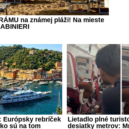
DRÁMU na známej pláži! Na mieste
RABINIERI
 Európsky rebríček
Lietadlo plné turi
Ako sú na tom
desiatky metrov: M