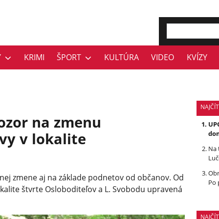
Y
KRIMI
ŠPORT
KULTÚRA
VIDEO
KVÍZY
NAJČÍT
 Pozor na zmenu
UPO
vy v lokalite
dom
Na 
Luč
Obr
vnej zmene aj na základe podnetov od občanov. Od
Po 
kalite štvrte Osloboditeľov a L. Svobodu upravená
NAJČÍ