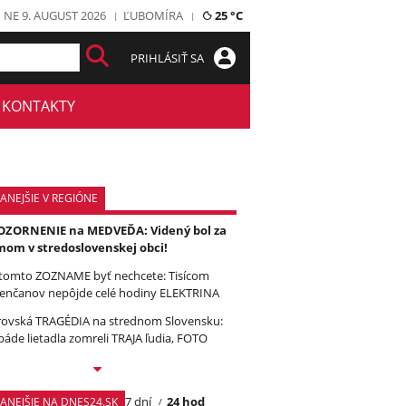
NE 9. AUGUST 2026
ĽUBOMÍRA
25 °C
PRIHLÁSIŤ SA
KONTAKTY
ANEJŠIE V REGIÓNE
ZORNENIE na MEDVEĎA: Videný bol za
om v stredoslovenskej obci!
tomto ZOZNAME byť nechcete: Tisícom
enčanov nepôjde celé hodiny ELEKTRINA
ovská TRAGÉDIA na strednom Slovensku:
páde lietadla zomreli TRAJA ľudia, FOTO
7 dní
24 hod
TANEJŠIE NA DNES24.SK