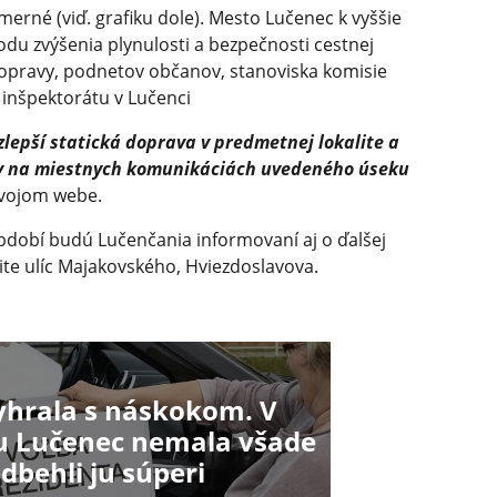
rné (viď. grafiku dole). Mesto Lučenec k vyššie
du zvýšenia plynulosti a bezpečnosti cestnej
opravy, podnetov občanov, stanoviska komisie
inšpektorátu v Lučenci
lepší statická doprava v predmetnej lokalite a
dov na miestnych komunikáciách uvedeného úseku
vojom webe.
období budú Lučenčania informovaní aj o ďalšej
ite ulíc Majakovského, Hviezdoslavova.
hrala s náskokom. V
u Lučenec nemala všade
dbehli ju súperi