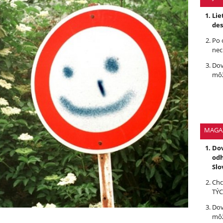
Lie
des
Po 
nec
Dov
môž
MAGA
Dov
odh
Slo
Chc
TÝC
Dov
môž