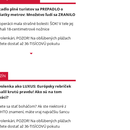
tadlo plné turistov sa PREPADLO o
iatky metrov: Množstvo ľudí sa ZRANILO
operácii mala strašné bolesti: ŠOK! V tele jej
hali 18-centimetrové nožnice
olenkári, POZOR! Na obľúbených plážach
ete dostať až 36-TISÍCOVÚ pokutu
ZÍN
olenka ako LUXUS: Európsky rebríček
alil krutú pravdu! Ako sú na tom
váci?
ete sa stať boháčom? Ak ste niektoré z
HTO znamení, máte vraj najväčšiu šancu
olenkári, POZOR! Na obľúbených plážach
ete dostať až 36-TISÍCOVÚ pokutu