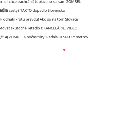
enior chcel zachrániť topiaceho sa, sám ZOMREL
EJŠIE cesty? TAKTO dopadlo Slovensko
 odhalil krutú pravdu! Ako sú na tom Slováci?
lotovať skutočné lietadlo z KANCELÁRIE, VIDEO
 (†14) ZOMRELA počas túry! Padala DESIATKY metrov