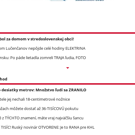
l za domom v stredoslovenskej obci!
om Lučenčanov nepôjde celé hodiny ELEKTRINA
ku: Po páde lietadla zomreli TRAJA ľudia, FOTO
 hod
o desiatky metrov: Množstvo ľudí sa ZRANILO
 tele jej nechali 18-centimetrové nožnice
ážach môžete dostať až 36-TISÍCOVÚ pokutu
é z TÝCHTO znamení, máte vraj najväčšiu šancu
 TISÍC! Ruský novinár OTVORENE: Je to RANA pre KHL