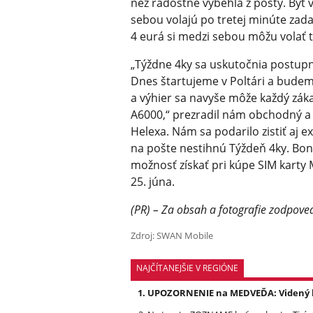
než radostne vybehla z pošty. Byť v
sebou volajú po tretej minúte zada
4 eurá si medzi sebou môžu volať 
„Týždne 4ky sa uskutočnia postupn
Dnes štartujeme v Poltári a bude
a výhier sa navyše môže každý záka
A6000,“ prezradil nám obchodný a 
Helexa. Nám sa podarilo zistiť aj ex
na pošte nestihnú Týždeň 4ky. Bon
možnosť získať pri kúpe SIM karty
25. júna.
(PR) – Za obsah a fotografie zodpoved
Zdroj: SWAN Mobile
NAJČÍTANEJŠIE V REGIÓNE
UPOZORNENIE na MEDVEĎA: Videný bo