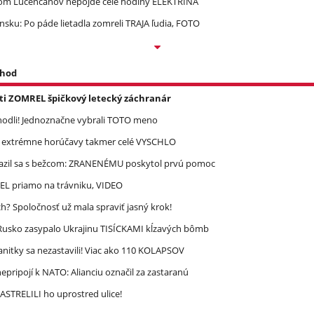
om Lučenčanov nepôjde celé hodiny ELEKTRINA
ku: Po páde lietadla zomreli TRAJA ľudia, FOTO
 hod
asti ZOMREL špičkový letecký záchranár
zhodli! Jednoznačne vybrali TOTO meno
re extrémne horúčavy takmer celé VYSCHLO
razil sa s bežcom: ZRANENÉMU poskytol prvú pomoc
REL priamo na trávniku, VIDEO
? Spoločnosť už mala spraviť jasný krok!
! Rusko zasypalo Ukrajinu TISÍCKAMI kĺzavých bômb
nitky sa nezastavili! Viac ako 110 KOLAPSOV
epripojí k NATO: Alianciu označil za zastaranú
STRELILI ho uprostred ulice!