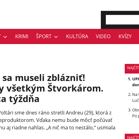
Y
KRIMI
ŠPORT
KULTÚRA
VIDEO
KVÍZY
NAJČÍT
 sa museli zblázniť!
UPO
y všetkým Štvorkárom.
dom
Na 
ca týždňa
Luč
Obr
Poltári sme dnes ráno stretli Andreu (29), ktorá z
Po 
reproduktorom. Vďaka nemu bude môcť počúvať
 aj riadne nahlas. „A nič ma to nestálo,“ usmiala
NAJČÍ