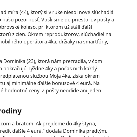
adimíra (44), ktorý si v ruke niesol nové slúchadlá
o to našu pozornosť. Vošli sme do priestorov pošty a
rovské koleso, pri ktorom už stáli ďalší
ektorú z cien. Okrem reproduktorov, slúchadiel na
 mobilného operátora 4ka, držiaky na smartfóny,
la Dominika (23), ktorá nám prezradila, v čom
ch pokračujú Týždne 4ky a počas nich každý
s predplatenou službou Moja 4ka, získa okrem
tu aj minimálne ďalšie bonusové 4 eurá. Na
né hodnotné ceny. Z pošty neodíde ani jeden
rodiny
com a bratom. Ak prejdeme do 4ky štyria,
redit ďalšie 4 eurá,“ dodala Dominika predtým,