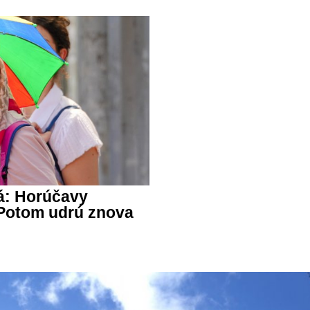
á: Horúčavy
 Potom udrú znova