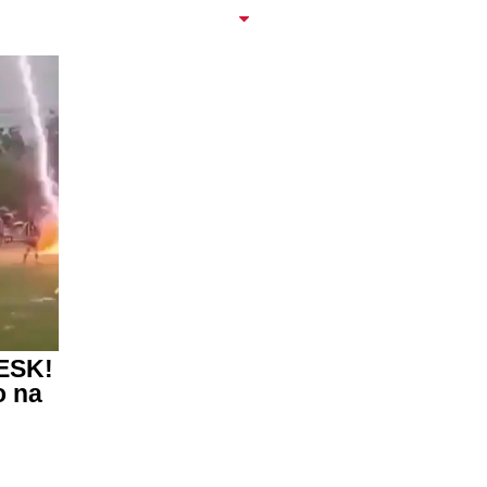
LESK!
o na