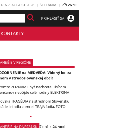
PIA 7. AUGUST 2026
ŠTEFÁNIA
26 °C
PRIHLÁSIŤ SA
KONTAKTY
ANEJŠIE V REGIÓNE
ZORNENIE na MEDVEĎA: Videný bol za
om v stredoslovenskej obci!
tomto ZOZNAME byť nechcete: Tisícom
enčanov nepôjde celé hodiny ELEKTRINA
ovská TRAGÉDIA na strednom Slovensku:
páde lietadla zomreli TRAJA ľudia, FOTO
7 dní
24 hod
TANEJŠIE NA DNES24.SK