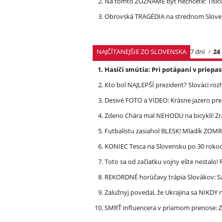
Na tomto ZOZNAME byť nechcete: Tisíc
Obrovská TRAGÉDIA na strednom Slovens
NAJČÍTANEJŠIE ZO SLOVENSKA
7 dní
24
Hasiči smútia: Pri potápaní v priep
Kto bol NAJLEPŠÍ prezident? Slováci ro
Desivé FOTO a VIDEO: Krásne jazero p
Zdeno Chára mal NEHODU na bicykli! Z
Futbalistu zasiahol BLESK! Mladík ZOM
KONIEC Tesca na Slovensku po 30 rokoch
Toto sa od začiatku vojny ešte nestalo
REKORDNÉ horúčavy trápia Slovákov: Sa
Zalužnyj povedal, že Ukrajina sa NIKDY n
SMRŤ influencera v priamom prenose: ZA