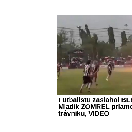
Futbalistu zasiahol B
Mladík ZOMREL priam
trávniku, VIDEO