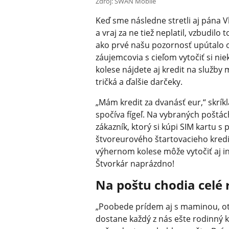
Zdroj: SWAN Mobile
Keď sme následne stretli aj pána Vl
a vraj za ne tiež neplatil, vzbudil
ako prvé našu pozornosť upútalo ob
záujemcovia s cieľom vytočiť si ni
kolese nájdete aj kredit na služby
tričká a ďalšie darčeky.
„Mám kredit za dvanásť eur,“ skrík
spočíva fígeľ. Na vybraných poštá
zákazník, ktorý si kúpi SIM kartu 
štvoreurového štartovacieho kredi
výhernom kolese môže vytočiť aj i
Štvorkár naprázdno!
Na poštu chodia celé 
„Poobede prídem aj s maminou, ot
dostane každý z nás ešte rodinný k