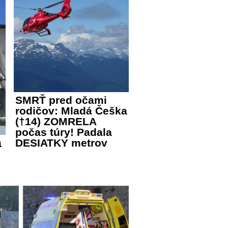
SMRŤ pred očami
rodičov: Mladá Češka
(†14) ZOMRELA
počas túry! Padala
a
DESIATKY metrov