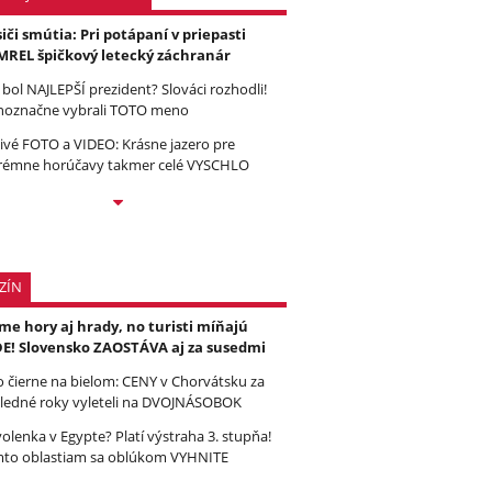
iči smútia: Pri potápaní v priepasti
REL špičkový letecký záchranár
 bol NAJLEPŠÍ prezident? Slováci rozhodli!
noznačne vybrali TOTO meno
ivé FOTO a VIDEO: Krásne jazero pre
rémne horúčavy takmer celé VYSCHLO
ZÍN
e hory aj hrady, no turisti míňajú
E! Slovensko ZAOSTÁVA aj za susedmi
to čierne na bielom: CENY v Chorvátsku za
ledné roky vyleteli na DVOJNÁSOBOK
olenka v Egypte? Platí výstraha 3. stupňa!
to oblastiam sa oblúkom VYHNITE