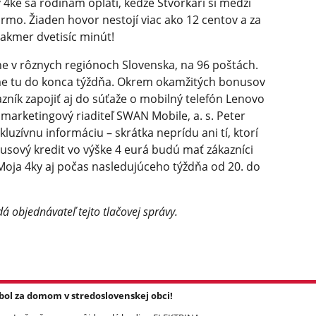
 4ke sa rodinám oplatí, keďže Štvorkári si medzi
rmo. Žiaden hovor nestojí viac ako 12 centov a za
takmer dvetisíc minút!
e v rôznych regiónoch Slovenska, na 96 poštách.
me tu do konca týždňa. Okrem okamžitých bonusov
zník zapojiť aj do súťaže o mobilný telefón Lenovo
marketingový riaditeľ SWAN Mobile, a. s. Peter
kluzívnu informáciu – skrátka neprídu ani tí, ktorí
usový kredit vo výške 4 eurá budú mať zákazníci
 Moja 4ky aj počas nasledujúceho týždňa od 20. do
á objednávateľ tejto tlačovej správy.
l za domom v stredoslovenskej obci!