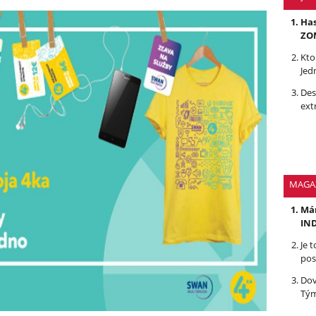
Has
ZOM
Kto
Jed
Des
ext
MAGA
Mám
IND
Je 
pos
Dov
Tým