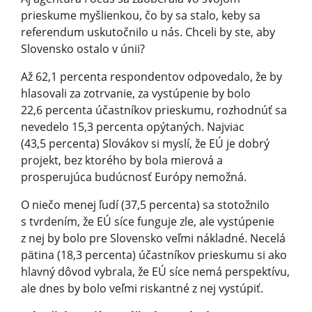
prieskume myšlienkou, čo by sa stalo, keby sa
referendum uskutočnilo u nás. Chceli by ste, aby
Slovensko ostalo v únii?
Až 62,1 percenta respondentov odpovedalo, že by
hlasovali za zotrvanie, za vystúpenie by bolo
22,6 percenta účastníkov prieskumu, rozhodnúť sa
nevedelo 15,3 percenta opýtaných. Najviac
(43,5 percenta) Slovákov si myslí, že EÚ je dobrý
projekt, bez ktorého by bola mierová a
prosperujúca budúcnosť Európy nemožná.
O niečo menej ľudí (37,5 percenta) sa stotožnilo
s tvrdením, že EÚ síce funguje zle, ale vystúpenie
z nej by bolo pre Slovensko veľmi nákladné. Necelá
pätina (18,3 percenta) účastníkov prieskumu si ako
hlavný dôvod vybrala, že EÚ síce nemá perspektívu,
ale dnes by bolo veľmi riskantné z nej vystúpiť.