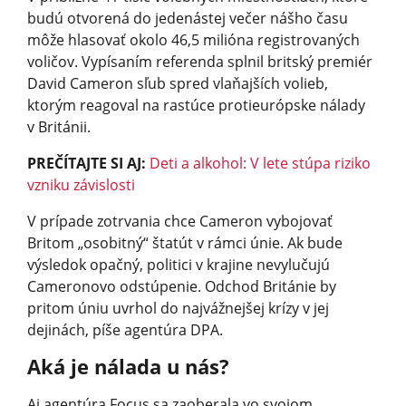
budú otvorená do jedenástej večer nášho času
môže hlasovať okolo 46,5 milióna registrovaných
voličov. Vypísaním referenda splnil britský premiér
David Cameron sľub spred vlaňajších volieb,
ktorým reagoval na rastúce protieurópske nálady
v Británii.
PREČÍTAJTE SI AJ:
Deti a alkohol: V lete stúpa riziko
vzniku závislosti
V prípade zotrvania chce Cameron vybojovať
Britom „osobitný“ štatút v rámci únie. Ak bude
výsledok opačný, politici v krajine nevylučujú
Cameronovo odstúpenie. Odchod Británie by
pritom úniu uvrhol do najvážnejšej krízy v jej
dejinách, píše agentúra DPA.
Aká je nálada u nás?
Aj agentúra Focus sa zaoberala vo svojom