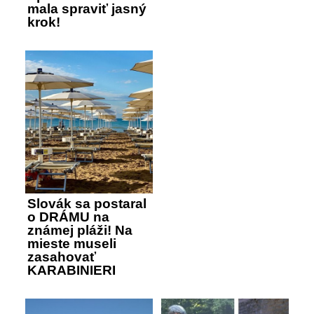
mala spraviť jasný
krok!
Slovák sa postaral
o DRÁMU na
známej pláži! Na
mieste museli
zasahovať
KARABINIERI