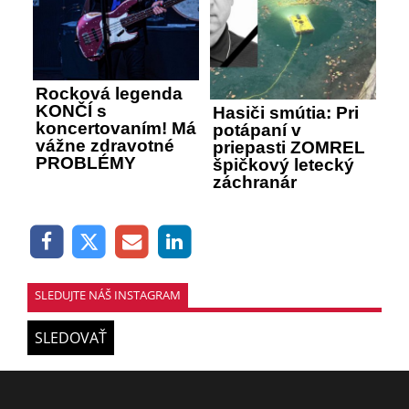
Rocková legenda
KONČÍ s
Hasiči smútia: Pri
koncertovaním! Má
potápaní v
vážne zdravotné
priepasti ZOMREL
PROBLÉMY
špičkový letecký
záchranár
SLEDUJTE NÁŠ INSTAGRAM
SLEDOVAŤ