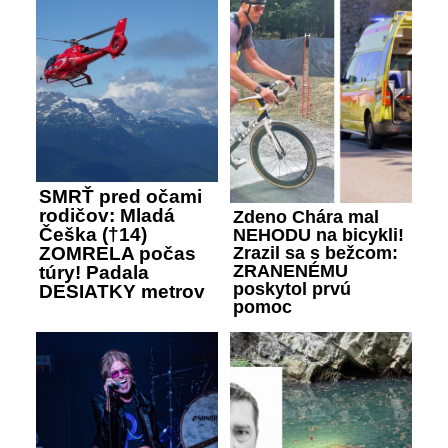
SMRŤ pred očami
rodičov: Mladá
Zdeno Chára mal
Češka (†14)
NEHODU na bicykli!
Zrazil sa s bežcom:
ZOMRELA počas
ZRANENÉMU
túry! Padala
poskytol prvú
DESIATKY metrov
pomoc