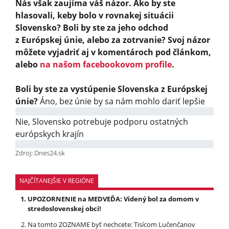
Nás však zaujíma váš názor. Ako by ste
hlasovali, keby bolo v rovnakej situácii
Slovensko? Boli by ste za jeho odchod
z Európskej únie, alebo za zotrvanie? Svoj názor
môžete vyjadriť aj v komentároch pod článkom,
alebo
na našom facebookovom profile
.
Boli by ste za vystúpenie Slovenska z Európskej
únie?
Áno, bez únie by sa nám mohlo dariť lepšie
Nie, Slovensko potrebuje podporu ostatných
európskych krajín
Zdroj: Dnes24.sk
NAJČÍTANEJŠIE V REGIÓNE
UPOZORNENIE na MEDVEĎA: Videný bol za domom v
stredoslovenskej obci!
Na tomto ZOZNAME byť nechcete: Tisícom Lučenčanov