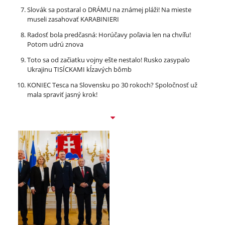
Slovák sa postaral o DRÁMU na známej pláži! Na mieste
museli zasahovať KARABINIERI
Radosť bola predčasná: Horúčavy poľavia len na chvíľu!
Potom udrú znova
Toto sa od začiatku vojny ešte nestalo! Rusko zasypalo
Ukrajinu TISÍCKAMI kĺzavých bômb
KONIEC Tesca na Slovensku po 30 rokoch? Spoločnosť už
mala spraviť jasný krok!