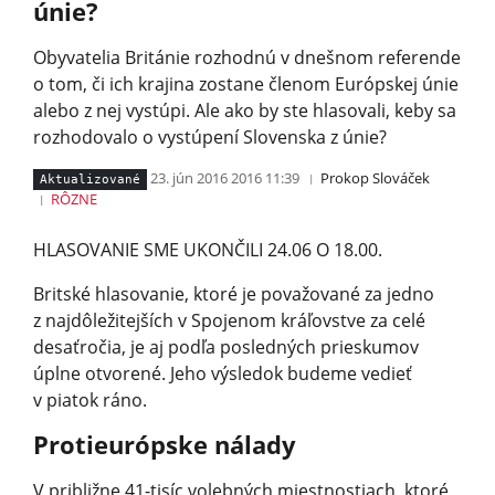
únie?
Obyvatelia Británie rozhodnú v dnešnom referende
o tom, či ich krajina zostane členom Európskej únie
alebo z nej vystúpi. Ale ako by ste hlasovali, keby sa
rozhodovalo o vystúpení Slovenska z únie?
23. jún 2016 2016 11:39
Prokop Slováček
Aktualizované
RÔZNE
HLASOVANIE SME UKONČILI 24.06 O 18.00.
Britské hlasovanie, ktoré je považované za jedno
z najdôležitejších v Spojenom kráľovstve za celé
desaťročia, je aj podľa posledných prieskumov
úplne otvorené. Jeho výsledok budeme vedieť
v piatok ráno.
Protieurópske nálady
V približne 41-tisíc volebných miestnostiach, ktoré