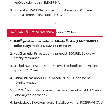
nepôjde celé hodiny ELEKTRINA
Obrovská TRAGÉDIA na strednom Slovensku: Po páde
lietadla zomreli TRAJA ľudia, FOTO
NAJČÍTANEJŠIE ZO SLOVENSKA
7 dní
24 hod
SMRŤ pred očami rodičov: Mladá Češka (†14) ZOMRELA
počas túry! Padala DESIATKY metrov
Hasiči smútia: Pri potápaní v priepasti ZOMREL špičkový
letecký záchranár
Kto bol NAJLEPŠÍ prezident? Slováci rozhodli! Jednoznačne
vybrali TOTO meno
Futbalistu zasiahol BLESK! Mladík ZOMREL priamo na
trávniku, VIDEO
HROZNÉ tajomstvo v mrazničke: Syn v nej ukrýval TELO otca!
Poberal jeho dôchodok
Eurojackpot Slovákom praje: Šťastlivec vyhral ROZPRÁVKOVÚ
sumu!