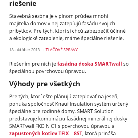
riešenie
Stavebná sezóna je v plnom prúdea mnohí
majitelia domov v nej zatepľujú fasádu svojich
príbytkov. Pre tých, ktorí si chcú zabezpečiť účinné
a ekologické zateplenie, máme špeciálne riešenie.
18. október 2013
TLAČOVÉ SPRÁVY
Riešením pre nich je
fasádna doska SMARTwall
so
špeciálnou povrchovou úpravou.
Výhody pre všetkých
Pre tých, ktorí ešte plánujú zateplovať na jeseň,
ponúka spoločnosť Knauf Insulation systém určený
špeciálne pre rodinné domy. SMART Solution
predstavuje kombináciu fasádnej minerálnej dosky
SMARTwall FKD N C1 s povrchovou úpravou a
zapustených kotiev TFIX – 8ST
, ktorá prináša