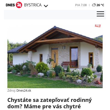
BYSTRICA
PIA 7.08
26 °C
Zdroj:
Dnes24.sk
Chystáte sa zatepľovať rodinný
dom? Máme pre vás chytré