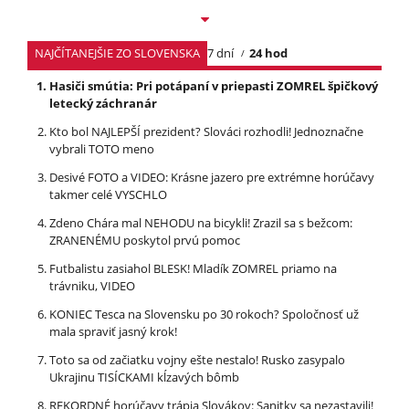
NAJČÍTANEJŠIE ZO SLOVENSKA
7 dní
24 hod
Hasiči smútia: Pri potápaní v priepasti ZOMREL špičkový
letecký záchranár
Kto bol NAJLEPŠÍ prezident? Slováci rozhodli! Jednoznačne
vybrali TOTO meno
Desivé FOTO a VIDEO: Krásne jazero pre extrémne horúčavy
takmer celé VYSCHLO
Zdeno Chára mal NEHODU na bicykli! Zrazil sa s bežcom:
ZRANENÉMU poskytol prvú pomoc
Futbalistu zasiahol BLESK! Mladík ZOMREL priamo na
trávniku, VIDEO
KONIEC Tesca na Slovensku po 30 rokoch? Spoločnosť už
mala spraviť jasný krok!
Toto sa od začiatku vojny ešte nestalo! Rusko zasypalo
Ukrajinu TISÍCKAMI kĺzavých bômb
REKORDNÉ horúčavy trápia Slovákov: Sanitky sa nezastavili!