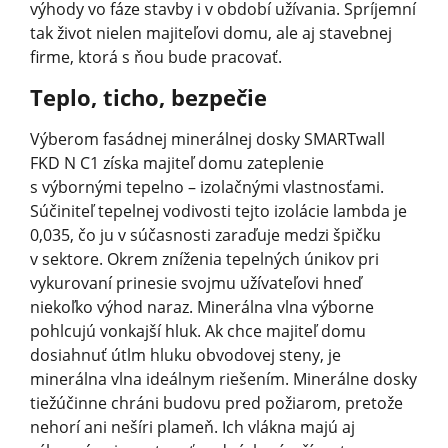
výhody vo fáze stavby i v období užívania. Spríjemní
tak život nielen majiteľovi domu, ale aj stavebnej
firme, ktorá s ňou bude pracovať.
Teplo, ticho, bezpečie
Výberom fasádnej minerálnej dosky SMARTwall
FKD N C1 získa majiteľ domu zateplenie
s výbornými tepelno – izolačnými vlastnosťami.
Súčiniteľ tepelnej vodivosti tejto izolácie lambda je
0,035, čo ju v súčasnosti zaraďuje medzi špičku
v sektore. Okrem zníženia tepelných únikov pri
vykurovaní prinesie svojmu užívateľovi hneď
niekoľko výhod naraz. Minerálna vlna výborne
pohlcujú vonkajší hluk. Ak chce majiteľ domu
dosiahnuť útlm hluku obvodovej steny, je
minerálna vlna ideálnym riešením. Minerálne dosky
tiežúčinne chráni budovu pred požiarom, pretože
nehorí ani nešíri plameň. Ich vlákna majú aj