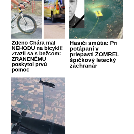
Zdeno Chára mal
Hasiči smútia: Pri
NEHODU na bicykli!
potápaní v
Zrazil sa s bežcom:
priepasti ZOMREL
ZRANENÉMU
špičkový letecký
poskytol prvú
záchranár
pomoc