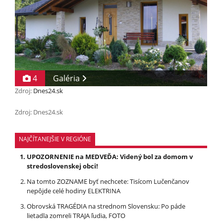
4
Galéria
Zdroj:
Dnes24.sk
Zdroj: Dnes24.sk
NAJČÍTANEJŠIE V REGIÓNE
UPOZORNENIE na MEDVEĎA: Videný bol za domom v
stredoslovenskej obci!
Na tomto ZOZNAME byť nechcete: Tisícom Lučenčanov
nepôjde celé hodiny ELEKTRINA
Obrovská TRAGÉDIA na strednom Slovensku: Po páde
lietadla zomreli TRAJA ľudia, FOTO