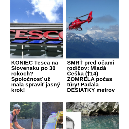
KONIEC Tesca na
SMRŤ pred očami
Slovensku po 30
rodičov: Mladá
rokoch?
Češka (†14)
Spoločnosť už
ZOMRELA počas
mala spraviť jasný
túry! Padala
krok!
DESIATKY metrov