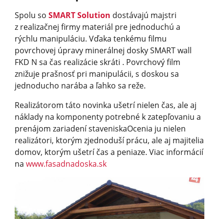
Spolu so
SMART Solution
dostávajú majstri
z realizačnej firmy materiál pre jednoduchú a
rýchlu manipuláciu. Vďaka tenkému filmu
povrchovej úpravy minerálnej dosky SMART wall
FKD N sa čas realizácie skráti . Povrchový film
znižuje prašnosť pri manipulácii, s doskou sa
jednoducho narába a ľahko sa reže.
Realizátorom táto novinka ušetrí nielen čas, ale aj
náklady na komponenty potrebné k zatepľovaniu a
prenájom zariadení staveniskaOcenia ju nielen
realizátori, ktorým zjednoduší prácu, ale aj majitelia
domov, ktorým ušetrí čas a peniaze. Viac informácií
na
www.fasadnadoska.sk