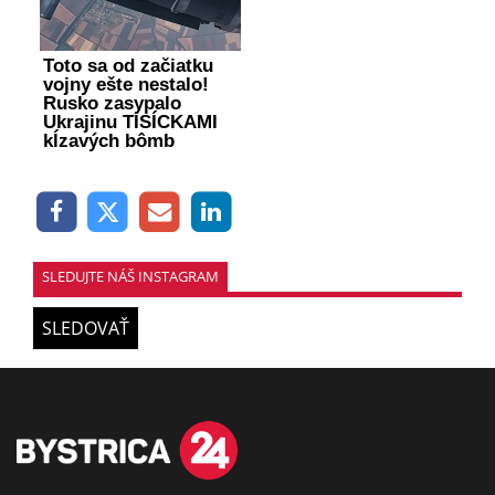
Toto sa od začiatku
vojny ešte nestalo!
Rusko zasypalo
Ukrajinu TISÍCKAMI
kĺzavých bômb
SLEDUJTE NÁŠ INSTAGRAM
SLEDOVAŤ