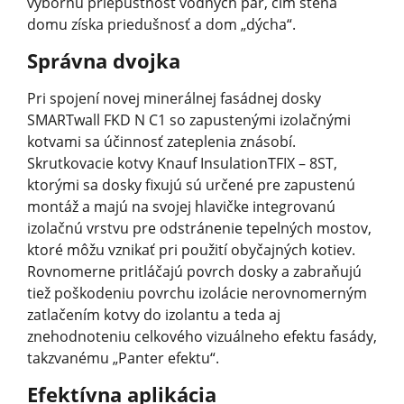
výbornú priepustnosť vodných pár, čím stena
domu získa priedušnosť a dom „dýcha“.
Správna dvojka
Pri spojení novej minerálnej fasádnej dosky
SMARTwall FKD N C1 so zapustenými izolačnými
kotvami sa účinnosť zateplenia znásobí.
Skrutkovacie kotvy Knauf InsulationTFIX – 8ST,
ktorými sa dosky fixujú sú určené pre zapustenú
montáž a majú na svojej hlavičke integrovanú
izolačnú vrstvu pre odstránenie tepelných mostov,
ktoré môžu vznikať pri použití obyčajných kotiev.
Rovnomerne pritláčajú povrch dosky a zabraňujú
tiež poškodeniu povrchu izolácie nerovnomerným
zatlačením kotvy do izolantu a teda aj
znehodnoteniu celkového vizuálneho efektu fasády,
takzvanému „Panter efektu“.
Efektívna aplikácia