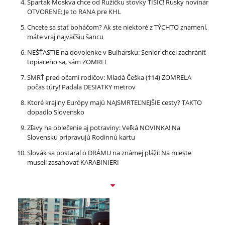
Spartak Moskva chce od Ružičku stovky TISÍC! Ruský novinár
OTVORENE: Je to RANA pre KHL
Chcete sa stať boháčom? Ak ste niektoré z TÝCHTO znamení,
máte vraj najväčšiu šancu
NEŠŤASTIE na dovolenke v Bulharsku: Senior chcel zachrániť
topiaceho sa, sám ZOMREL
SMRŤ pred očami rodičov: Mladá Češka (†14) ZOMRELA
počas túry! Padala DESIATKY metrov
Ktoré krajiny Európy majú NAJSMRTEĽNEJŠIE cesty? TAKTO
dopadlo Slovensko
Zľavy na oblečenie aj potraviny: Veľká NOVINKA! Na
Slovensku pripravujú Rodinnú kartu
Slovák sa postaral o DRÁMU na známej pláži! Na mieste
museli zasahovať KARABINIERI