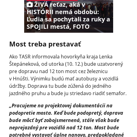
ŽIVÁ reťaz, aká v
HISTÓRII nemá obdobu:
Ľudia sa pochytali za ruky a
SPOJILI mestá, FOTO
Most treba prestavať
Ako TASR informovala hovorkyňa kraja Lenka
Štepáneková, od utorka (10. 12.) bude uzatvorený
pre dopravu nad 12 ton most cez železnicu
v Hnúšti. Výnimku budú mať autobusy a vozidlá
údržby. Doprava tu bude zúžená do jedného
jazdného pruhu a bude ju striedavo riadiť semafor.
„Pracujeme na projektovej dokumentácii na
podopretie mosta. Keď bude podopretý, doprava
bude môcť byť zobojsmernená, stále však bude
neprejazdný pre vozidlá nad 12 ton. Most bude
potrebné vystavať úplne nanovo, predpokladané