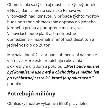
Obmedzenia sa týkajú aj mosta cez Kýzový potok
v Novej Bani a mosta cez rieku Rimava vo
Vrbovciach nad Rimavou. V prípade týchto mostov
bude potrebné obmedzenie dopravy do jedného
jazdného pruhu a podopretie mostov, vo
Vrbovciach bude platiť aj hmotnostné
obmedzenie – maximálna hmotnosť desať ton a
jediné vozidlo do 20 ton.
Machala dodal, že v prípade obmedzení na moste
v Trnavej Hore ešte prebiehajú rokovania
s okresným úradom a políciou.
„Most bude musieť
byť kompletne uzavretý a obchádzka je možná len
po rýchlostnej ceste R1, ktorá je spoplatnená,“
podotkol.
Potrebujú milióny
Obhliadky mostov vykonáva BBSK pravidelne,