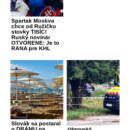
Spartak Moskva
chce od Ružičku
stovky TISÍC!
Ruský novinár
OTVORENE: Je to
RANA pre KHL
Slovák sa postaral
o DRÁMU na
Obrovská