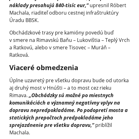
náklady presahujú 840-tisíc eur,“
upresnil Róbert
Machala, riaditeľ odboru cestnej infraštruktúry
Úradu BBSK.
Obchádzkové trasy pre kamióny povedú buď
v smere na Rimavskú Baňu – Lukovištia – Teplý Vrch
a Ratkovú, alebo v smere Tisovec – Muráň –
Ratková.
Viaceré obmedzenia
Úplne uzavretý pre všetku dopravu bude od utorka
aj druhý most v Hnúšti – a to most cez rieku
Rimava.
„Obchádzky sú možné po miestnych
komunikáciách a významný negatívny vplyv na
dopravu nepredpokladáme. Po podopretí mosta a
statických prepočtoch predpokladáme jeho
sprejazdnenie pre všetku dopravu,“
priblížil
Machala.