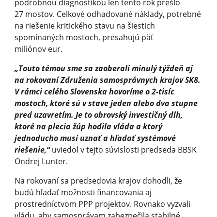
podrobnou diagnostikou len tento rok prešlo
27 mostov. Celkové odhadované náklady, potrebné
na riešenie kritického stavu na šiestich
spomínaných mostoch, presahujú päť
miliónov eur.
„Touto témou sme sa zaoberali minulý týždeň aj
na rokovaní Združenia samosprávnych krajov SK8.
V rámci celého Slovenska hovoríme o 2-tisíc
mostoch, ktoré sú v stave jeden alebo dva stupne
pred uzavretím. Je to obrovský investičný dlh,
ktoré na plecia žúp hodila vláda a ktorý
jednoducho musí uznať a hľadať systémové
riešenie,“
uviedol v tejto súvislosti predseda BBSK
Ondrej Lunter.
Na rokovaní sa predsedovia krajov dohodli, že
budú hľadať možnosti financovania aj
prostredníctvom PPP projektov. Rovnako vyzvali
vládu, aby samosprávam zabezpečila stabilné