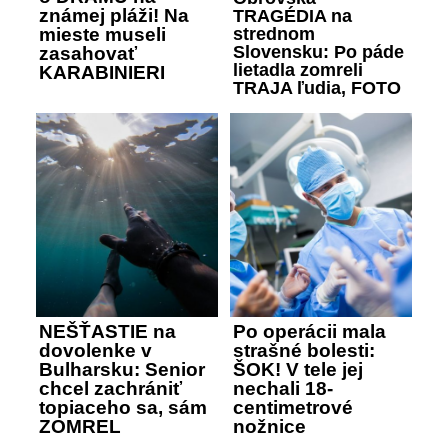
známej pláži! Na
TRAGÉDIA na
strednom
mieste museli
Slovensku: Po páde
zasahovať
lietadla zomreli
KARABINIERI
TRAJA ľudia, FOTO
NEŠŤASTIE na
Po operácii mala
dovolenke v
strašné bolesti:
Bulharsku: Senior
ŠOK! V tele jej
chcel zachrániť
nechali 18-
topiaceho sa, sám
centimetrové
ZOMREL
nožnice