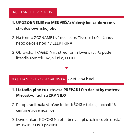
NAJČÍTANEJŠIE V REGIÓNE
UPOZORNENIE na MEDVEĎA: Videný bol za domom v
stredoslovenskej obci!
Na tomto ZOZNAME byť nechcete: Tisícom Lučenčanov
nepôjde celé hodiny ELEKTRINA
Obrovská TRAGÉDIA na strednom Slovensku: Po páde
lietadla zomreli TRAJA ľudia, FOTO
NAJČÍTANEJŠIE ZO SLOVENSKA
7 dní
24 hod
Lietadlo plné turistov sa PREPADLO o desiatky metrov:
Množstvo ľudí sa ZRANILO
Po operácii mala strašné bolesti: ŠOK! V tele jej nechali 18-
centimetrové nožnice
Dovolenkári, POZOR! Na obľúbených plážach môžete dostať
až 36-TISÍCOVÚ pokutu