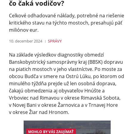
čo čaká vodičov?
Celkové odhadované náklady, potrebné na riešenie
kritického stavu na týchto mostoch, presahujú päť
miliónov eur.
10. december 2024
SPRÁVY
Na základe výsledkov diagnostiky obmedzí
Banskobystrický samosprávny kraj (BBSK) dopravu
na piatich mostoch v jeho vlastníctve. Po moste za
obcou Budča v smere na Ostrú Lúku, po ktorom od
minulého týždňa prejde už len osobná doprava,
čakajú obmedzenia aj obyvateľov Hnúšte a
Vrboviec nad Rimavou v okrese Rimavská Sobota,
v Novej Bani v okrese Žarnovica a v Trnavej Hore
v okrese Žiar nad Hronom.
MOHLO BY VÁS ZAUJÍMAŤ