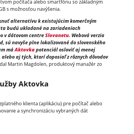
ctvom počítača alebo smartfónu so základným
GB s možnosťou navýšenia.
nuť alternatívu k existujúcim komerčným
dáta budú ukladané na zariadeniach
o v dátovom centre
Slovanetu
. Webová verzia
vod, sú navyše plne lokalizované do slovenského
tiam má
Aktovka
potenciál osloviť aj menej
 alebo aj tých, ktorí doposiaľ z rôznych dôvodov
al Martin Magdolen, produktový manažér zo
služby Aktovka
latného klienta (aplikáciu) pre počítač alebo
ohovanie a synchronizáciu vybraných dát