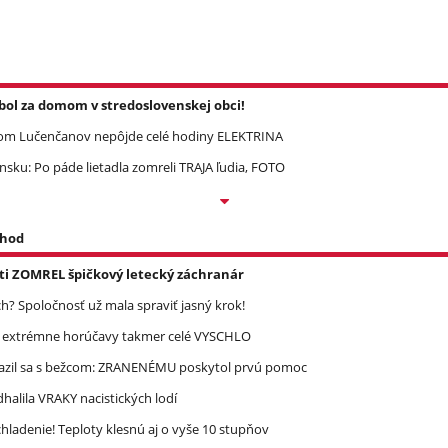
l za domom v stredoslovenskej obci!
om Lučenčanov nepôjde celé hodiny ELEKTRINA
ku: Po páde lietadla zomreli TRAJA ľudia, FOTO
 hod
asti ZOMREL špičkový letecký záchranár
? Spoločnosť už mala spraviť jasný krok!
re extrémne horúčavy takmer celé VYSCHLO
razil sa s bežcom: ZRANENÉMU poskytol prvú pomoc
halila VRAKY nacistických lodí
ladenie! Teploty klesnú aj o vyše 10 stupňov