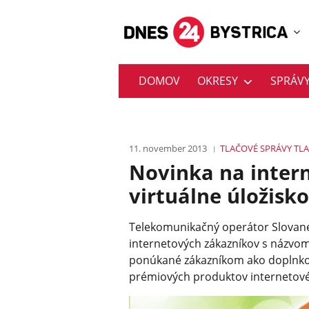
DOMOV
OKRESY
SPRÁV
11. november 2013
TLAČOVÉ SPRÁVY
TL
Novinka na intern
virtuálne úložis
Telekomunikačný operátor Slovane
internetových zákazníkov s názvom 
ponúkané zákazníkom ako doplnkov
prémiových produktov internetové