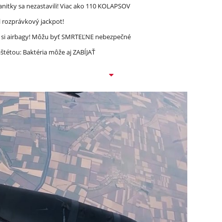
nitky sa nezastavili! Viac ako 110 KOLAPSOV
l rozprávkový jackpot!
e si airbagy! Môžu byť SMRTEĽNE nebezpečné
étou: Baktéria môže aj ZABÍJAŤ