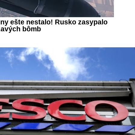
jny ešte nestalo! Rusko zasypalo
ĺzavých bômb