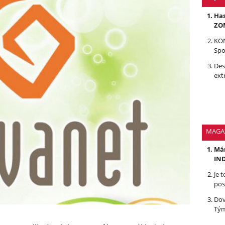
Has
ZOM
KON
Spo
Des
ext
MAGA
Mám
IND
Je 
pos
Dov
Tým