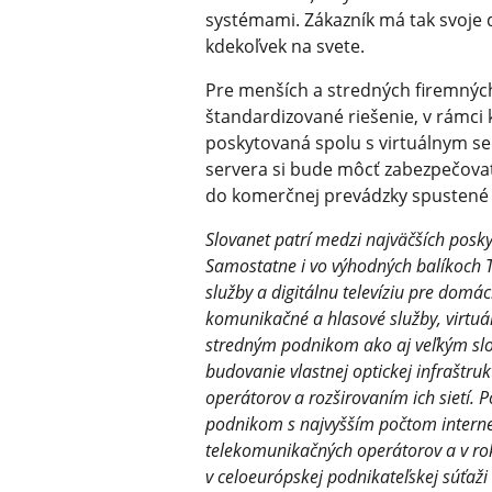
systémami. Zákazník má tak svoje 
kdekoľvek na svete.
Pre menších a stredných firemných
štandardizované riešenie, v rámc
poskytovaná spolu s virtuálnym s
servera si bude môcť zabezpečovať z
do komerčnej prevádzky spustené 
Slovanet patrí medzi najväčších posk
Samostatne i vo výhodných balíkoch Tr
služby a digitálnu televíziu pre domá
komunikačné a hlasové služby, virtuá
stredným podnikom ako aj veľkým sl
budovanie vlastnej optickej infraštruk
operátorov a rozširovaním ich sietí.
podnikom s najvyšším počtom interne
telekomunikačných operátorov a v ro
v celoeurópskej podnikateľskej súťaž