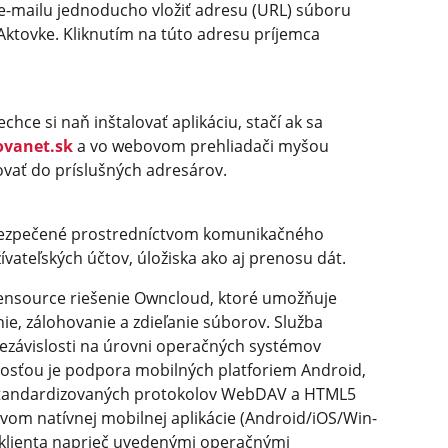
e-mailu jednoducho vložiť adresu (URL) súboru
Aktovke. Kliknutím na túto adresu príjemca
chce si naň inštalovať aplikáciu, stačí ak sa
va­net.sk
a vo webovom prehliadači myšou
ovať do príslušných adresárov.
bezpečené prostredníctvom komunikačného
ívateľských účtov, úložiska ako aj prenosu dát.
nsource riešenie Owncloud, ktoré umožňuje
ie, zálohovanie a zdieľanie súborov. Služba
 nezávislosti na úrovni operačných systémov
osťou je podpora mobilných platforiem Android,
 štandardizovaných protokolov WebDAV a HTML5
tvom natívnej mobilnej aplikácie (Android/iOS/Win­
klienta naprieč uvedenými operačnými