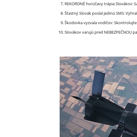
REKORDNÉ horúčavy trápia Slovákov: Sa
Šťastný Slovák poslal jedinú SMS: Vyhra
Škodovka vyzvala vodičov: Skontrolujt
Slovákov varujú pred NEBEZPEČNOU pašt