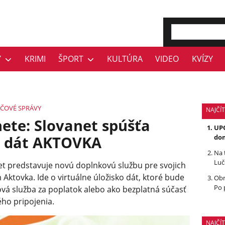
Y
KRIMI
ŠPORT
KULTÚRA
VIDEO
KVÍZY
AČOVÉ SPRÁVY
NAJČÍT
ete: Slovanet spúšťa
UPO
ko dát AKTOVKA
dom
Na 
Luč
t predstavuje novú doplnkovú službu pre svojich
Aktovka. Ide o virtuálne úložisko dát, ktoré bude
Obr
Po 
á služba za poplatok alebo ako bezplatná súčasť
ho pripojenia.
NAJČÍ