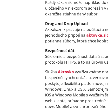
Každý zákazník môže napríklad do 
uloženého v niektorom adresári v 
okamžite stiahne daný súbor.
Drag and Drop Upload
Ak zákazník pracuje na počítači a ne
jednoducho pripojí na
aktovka.slo
potiahne súbory, ktoré chce kopír
Bezpečnosť dát
Súkromie a bezpečnosť dát sú za
protokolu HTTPS, a to na úrovni už
Služba
Aktovka
využíva známe ope
bezpečnú synchronizáciu, verzovan
poskytuje flexibilitu platformovej
Windows, Linux a OS X. Samozrejm
iOS a Windows Mobile s využitím
web klienta, prípadne prostredníc
dows Mobile) a synchronizačného 