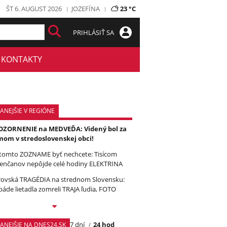
ŠT 6. AUGUST 2026
JOZEFÍNA
23 °C
PRIHLÁSIŤ SA
KONTAKTY
ANEJŠIE V REGIÓNE
ZORNENIE na MEDVEĎA: Videný bol za
om v stredoslovenskej obci!
tomto ZOZNAME byť nechcete: Tisícom
enčanov nepôjde celé hodiny ELEKTRINA
ovská TRAGÉDIA na strednom Slovensku:
páde lietadla zomreli TRAJA ľudia, FOTO
7 dní
24 hod
TANEJŠIE NA DNES24.SK