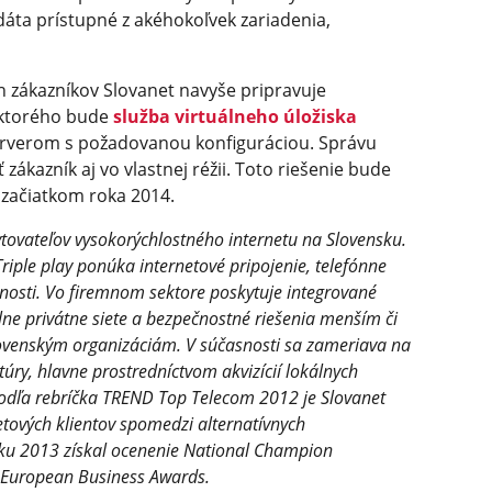
dáta prístupné z akéhokoľvek zariadenia,
 zákazníkov Slovanet navyše pripravuje
i ktorého bude
služba virtuálneho úložiska
erverom s požadovanou konfiguráciou. Správu
ákazník aj vo vlastnej réžii. Toto riešenie bude
začiatkom roka 2014.
ytovateľov vysokorýchlostného internetu na Slovensku.
iple play ponúka internetové pripojenie, telefónne
cnosti. Vo firemnom sektore poskytuje integrované
lne privátne siete a bezpečnostné riešenia menším či
ovenským organizáciám. V súčasnosti sa zameriava na
túry, hlavne prostredníctvom akvizícií lokálnych
 Podľa rebríčka TREND Top Telecom 2012 je Slovanet
tových klientov spomedzi alternatívnych
ku 2013 získal ocenenie National Champion
i European Business Awards.