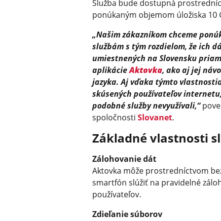
Služba bude dostupná prostrední
ponúkaným objemom úložiska 10 
„Našim zákazníkom chceme ponúk
službám s tým rozdielom, že ich 
umiestnených na Slovensku priam
aplikácie
Aktovka
, ako aj jej ná
jazyka. Aj vďaka týmto vlastnos
skúsených používateľov internetu,
podobné služby nevyužívali,“
poved
spoločnosti
Slovanet
.
Základné vlastnosti 
Zálohovanie dát
Aktovka môže prostredníctvom bezp
smartfón slúžiť na pravidelné zál
používateľov.
Zdieľanie súborov