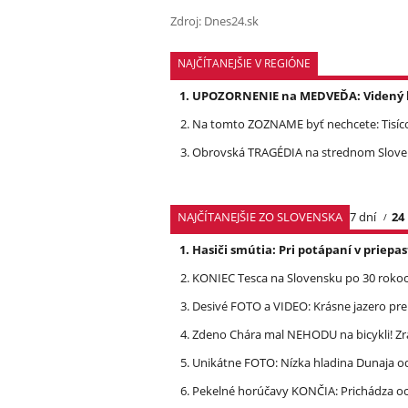
Zdroj: Dnes24.sk
NAJČÍTANEJŠIE V REGIÓNE
UPOZORNENIE na MEDVEĎA: Videný bo
Na tomto ZOZNAME byť nechcete: Tisíc
Obrovská TRAGÉDIA na strednom Slovens
NAJČÍTANEJŠIE ZO SLOVENSKA
7 dní
24
Hasiči smútia: Pri potápaní v priep
KONIEC Tesca na Slovensku po 30 rokoch
Desivé FOTO a VIDEO: Krásne jazero p
Zdeno Chára mal NEHODU na bicykli! Z
Unikátne FOTO: Nízka hladina Dunaja od
Pekelné horúčavy KONČIA: Prichádza och