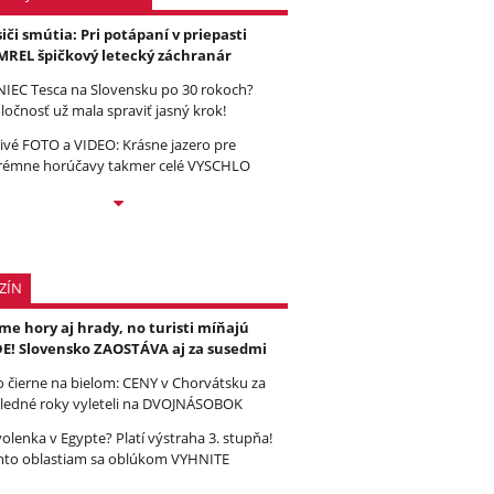
iči smútia: Pri potápaní v priepasti
REL špičkový letecký záchranár
IEC Tesca na Slovensku po 30 rokoch?
ločnosť už mala spraviť jasný krok!
ivé FOTO a VIDEO: Krásne jazero pre
rémne horúčavy takmer celé VYSCHLO
ZÍN
e hory aj hrady, no turisti míňajú
E! Slovensko ZAOSTÁVA aj za susedmi
to čierne na bielom: CENY v Chorvátsku za
ledné roky vyleteli na DVOJNÁSOBOK
olenka v Egypte? Platí výstraha 3. stupňa!
to oblastiam sa oblúkom VYHNITE