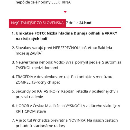
nepôjde celé hodiny ELEKTRINA
NAJČÍTANEJŠIE ZO SLOVENSKA
7 dní
24 hod
Unikátne FOTO: Nízka hladina Dunaja odhalila VRAKY
nacistických lodí
Slovákov varujú pred NEBEZPEČNOU paštétou: Baktéria
môže aj ZABÍJAŤ
Neuveriteľná nehoda: Vodič (87) si pomýlil pedále! S autom sa
ZASEKOL medzi domami
TRAGÉDIA v dovolenkovom raji! Po kontakte s medúzou
ZOMREL 13-ročný chlapec
Sekundy od KATASTROFY! Kapitán lietadla v poslednej chvíli
prevzal riadenie
HOROR v Česku: Mladá žena VYSKOČILA z idúceho vlaku! Je v
KRITICKOM stave
A je to tu! Prichádza prevratná NOVINKA: Na našich cestách
pribudnú stacionárne radary