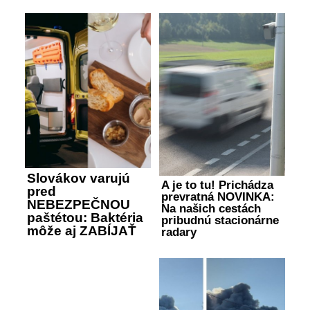
Slovákov varujú
A je to tu! Prichádza
pred
prevratná NOVINKA:
NEBEZPEČNOU
Na našich cestách
paštétou: Baktéria
pribudnú stacionárne
môže aj ZABÍJAŤ
radary