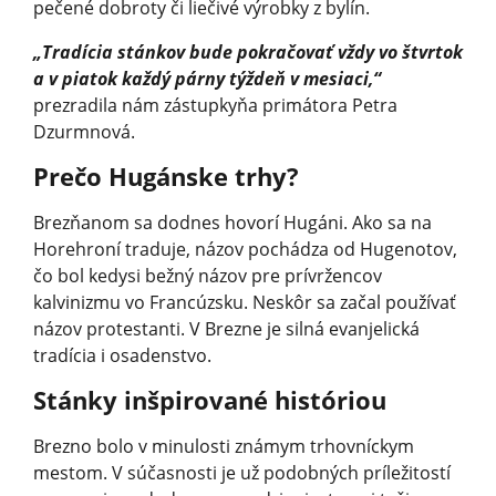
pečené dobroty či liečivé výrobky z bylín.
„Tradícia stánkov bude pokračovať vždy vo štvrtok
a v piatok každý párny týždeň v mesiaci,“
prezradila nám zástupkyňa primátora Petra
Dzurmnová.
Prečo Hugánske trhy?
Brezňanom sa dodnes hovorí Hugáni. Ako sa na
Horehroní traduje, názov pochádza od Hugenotov,
čo bol kedysi bežný názov pre prívržencov
kalvinizmu vo Francúzsku. Neskôr sa začal používať
názov protestanti. V Brezne je silná evanjelická
tradícia i osadenstvo.
Stánky inšpirované históriou
Brezno bolo v minulosti známym trhovníckym
mestom. V súčasnosti je už podobných príležitostí