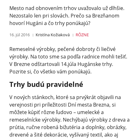
Mesto nad obnovením trhov uvažovalo už dlhšie.
Nezostalo len pri slovách. Prečo sa Brezňanom
hovorí Hugáni a čo trhy ponúkajú?
16. júl 2016
Kristína Kožiaková
RÔZNE
Remeselné výrobky, pečené dobroty či liečivé
výrobky. Na toto sme sa podľa radnice mohli tešiť.
V Brezne odštartovali 14.júla Hugánske trhy.
Pozrite si, čo všetko vám ponúkajú.
Trhy budú pravidelné
V nových stánkoch, ktoré sa prvýkrát objavili na
verejnosti pri príležitosti Dní mesta Brezna, si
môžete kúpiť rôzne ľudovo – umelecké a
remeselnícke výrobky. Nechýbajú výrobky z dreva a
prútia, ručne robená bižutéria a doplnky, obrázky,
drevené a šité dekorácie, vyšívaný textil, ako aj