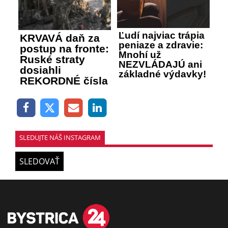
Ľudí najviac trápia
KRVAVÁ daň za
peniaze a zdravie:
postup na fronte:
Mnohí už
Ruské straty
NEZVLÁDAJÚ ani
dosiahli
základné výdavky!
REKORDNÉ čísla
SLEDUJTE NÁŠ INSTAGRAM
SLEDOVAŤ