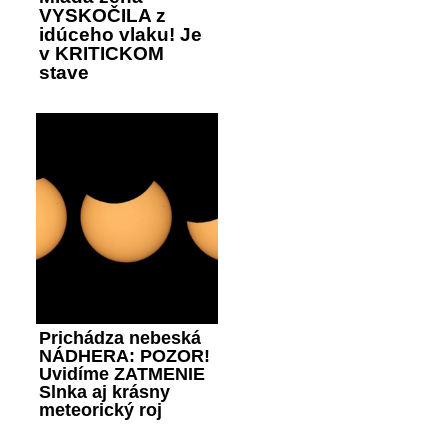
VYSKOČILA z
idúceho vlaku! Je
v KRITICKOM
stave
Prichádza nebeská
NÁDHERA: POZOR!
Uvidíme ZATMENIE
Slnka aj krásny
meteorický roj