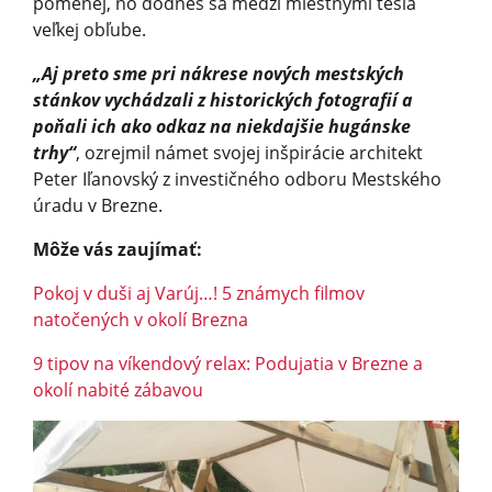
pomenej, no dodnes sa medzi miestnymi tešia
veľkej obľube.
„Aj preto sme pri nákrese nových mestských
stánkov vychádzali z historických fotografií a
poňali ich ako odkaz na niekdajšie hugánske
trhy“
, ozrejmil námet svojej inšpirácie architekt
Peter Iľanovský z investičného odboru Mestského
úradu v Brezne.
Môže vás zaujímať:
Pokoj v duši aj Varúj…! 5 známych filmov
natočených v okolí Brezna
9 tipov na víkendový relax: Podujatia v Brezne a
okolí nabité zábavou