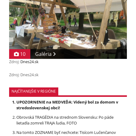
10
Galéria
Zdroj:
Dnes24.sk
Zdroj: Dnes24.sk
NAJČÍTANEJŠIE V REGIÓNE
UPOZORNENIE na MEDVEĎA: Videný bol za domom v
stredoslovenskej obci!
Obrovská TRAGÉDIA na strednom Slovensku: Po páde
lietadla zomreli TRAJA ľudia, FOTO
Na tomto ZOZNAME byť nechcete: Tisícom Lučenčanov