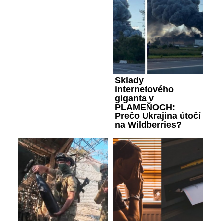
Sklady
internetového
giganta v
PLAMEŇOCH:
Prečo Ukrajina útočí
na Wildberries?