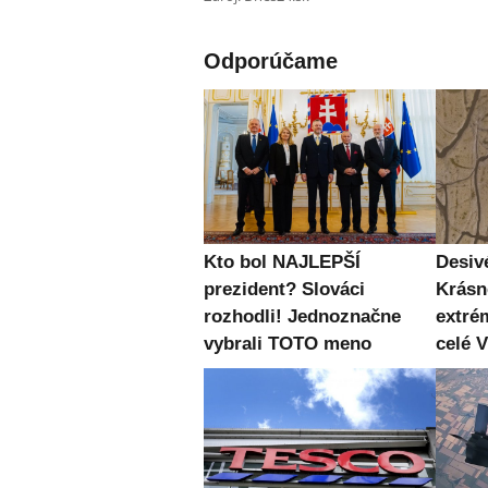
Odporúčame
Kto bol NAJLEPŠÍ
Desiv
prezident? Slováci
Krásn
rozhodli! Jednoznačne
extré
vybrali TOTO meno
celé