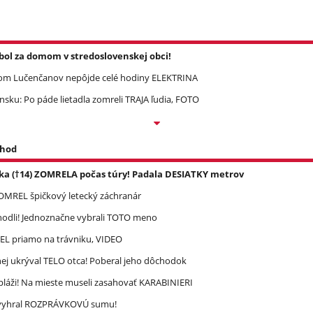
l za domom v stredoslovenskej obci!
om Lučenčanov nepôjde celé hodiny ELEKTRINA
ku: Po páde lietadla zomreli TRAJA ľudia, FOTO
 hod
ka (†14) ZOMRELA počas túry! Padala DESIATKY metrov
 ZOMREL špičkový letecký záchranár
zhodli! Jednoznačne vybrali TOTO meno
REL priamo na trávniku, VIDEO
ej ukrýval TELO otca! Poberal jeho dôchodok
pláži! Na mieste museli zasahovať KARABINIERI
ec vyhral ROZPRÁVKOVÚ sumu!