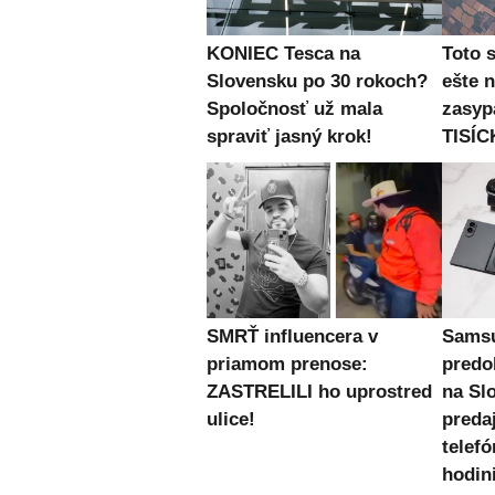
KONIEC Tesca na
Toto 
Slovensku po 30 rokoch?
ešte 
Spoločnosť už mala
zasyp
spraviť jasný krok!
TISÍC
SMRŤ influencera v
Samsu
priamom prenose:
predo
ZASTRELILI ho uprostred
na Sl
ulice!
preda
telefó
hodin