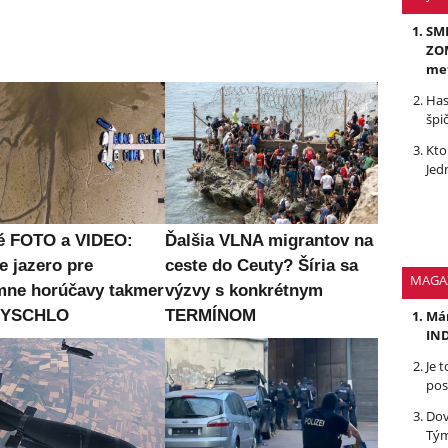
SMR
ZOM
me
Has
špi
Kto
Jed
é FOTO a VIDEO:
Ďalšia VLNA migrantov na
e jazero pre
ceste do Ceuty? Šíria sa
MAGA
mne horúčavy takmer
výzvy s konkrétnym
 VYSCHLO
TERMÍNOM
Mám
IND
Je 
pos
Dov
Tým