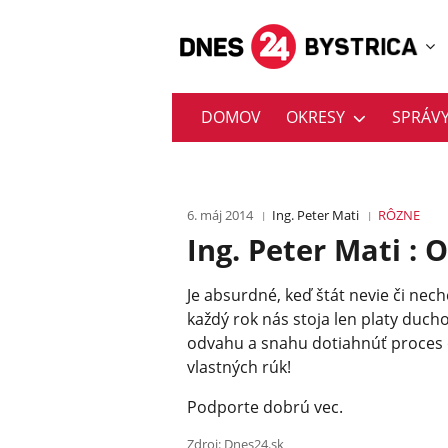
DOMOV
OKRESY
SPRÁV
6. máj 2014
Ing. Peter Mati
RÔZNE
Ing. Peter Mati : 
Je absurdné, keď štát nevie či nech
každý rok nás stoja len platy ducho
odvahu a snahu dotiahnúť proces o
vlastných rúk!
Podporte dobrú vec.
Zdroj: Dnes24.sk