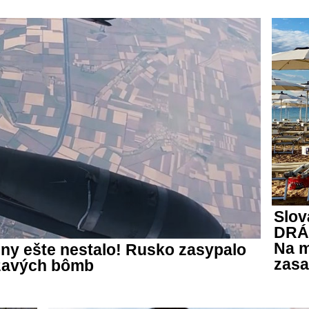
Slov
DRÁM
Na m
jny ešte nestalo! Rusko zasypalo
zas
ĺzavých bômb