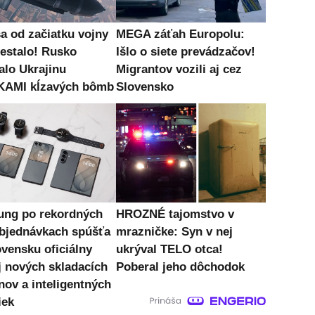
sa od začiatku vojny
MEGA záťah Europolu:
nestalo! Rusko
Išlo o siete prevádzačov!
alo Ukrajinu
Migrantov vozili aj cez
KAMI kĺzavých bômb
Slovensko
ng po rekordných
HROZNÉ tajomstvo v
bjednávkach spúšťa
mrazničke: Syn v nej
ovensku oficiálny
ukrýval TELO otca!
j nových skladacích
Poberal jeho dôchodok
nov a inteligentných
iek