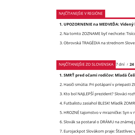
NAJČÍTANEJŠIE V REGIÓNE
UPOZORNENIE na MEDVEĎA: Videný bo
Na tomto ZOZNAME byť nechcete: Tisíc
Obrovská TRAGÉDIA na strednom Slovens
NAJČÍTANEJŠIE ZO SLOVENSKA
7 dní
24
SMRŤ pred očami rodičov: Mladá Češ
Hasiči smútia: Pri potápaní v priepasti
Kto bol NAJLEPŠÍ prezident? Slováci ro
Futbalistu zasiahol BLESK! Mladík ZOM
HROZNÉ tajomstvo v mrazničke: Syn v n
Slovák sa postaral o DRÁMU na známej 
Eurojackpot Slovákom praje: Šťastliv