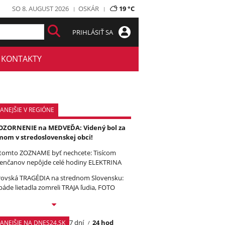
SO 8. AUGUST 2026
OSKÁR
19 °C
PRIHLÁSIŤ SA
KONTAKTY
ANEJŠIE V REGIÓNE
ZORNENIE na MEDVEĎA: Videný bol za
om v stredoslovenskej obci!
tomto ZOZNAME byť nechcete: Tisícom
enčanov nepôjde celé hodiny ELEKTRINA
ovská TRAGÉDIA na strednom Slovensku:
páde lietadla zomreli TRAJA ľudia, FOTO
7 dní
24 hod
TANEJŠIE NA DNES24.SK