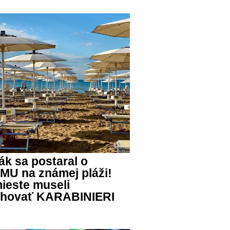
ák sa postaral o
U na známej pláži!
ieste museli
ahovať KARABINIERI