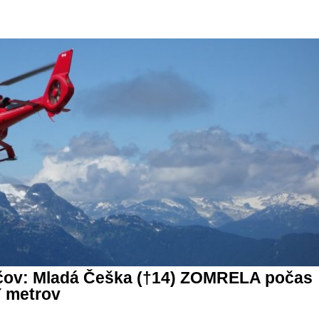
čov: Mladá Češka (†14) ZOMRELA počas
Y metrov