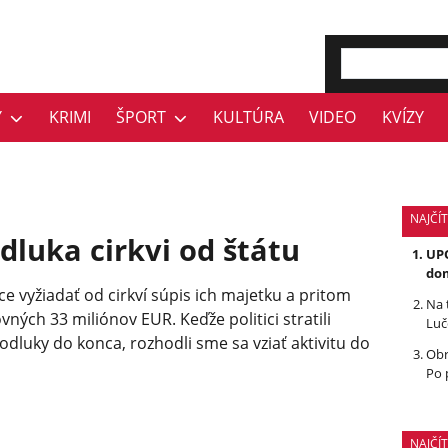
Y
KRIMI
ŠPORT
KULTÚRA
VIDEO
KVÍZY
NAJČÍT
Odluka cirkvi od štátu
UPO
dom
ce vyžiadať od cirkví súpis ich majetku a pritom
Na 
vných 33 miliónov EUR. Keďže politici stratili
Luč
dluky do konca, rozhodli sme sa vziať aktivitu do
Obr
Po 
NAJČÍ