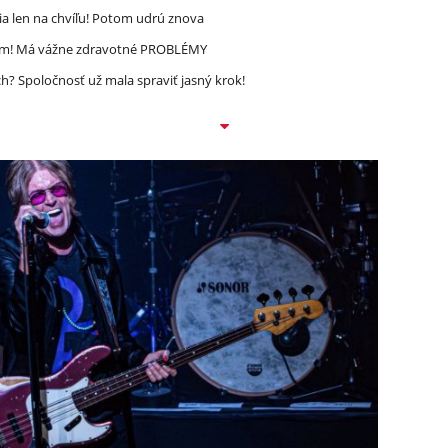
a len na chvíľu! Potom udrú znova
ím! Má vážne zdravotné PROBLÉMY
? Spoločnosť už mala spraviť jasný krok!