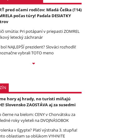
Ť pred očami rodičov: Mladá Češka (†14)
RELA počas túry! Padala DESIATKY
trov
iči smútia: Pri potápaní v priepasti ZOMREL
čkový letecký záchranár
 bol NAJLEPŠÍ prezident? Slováci rozhodli!
noznačne vybrali TOTO meno
ZÍN
e hory aj hrady, no turisti míňajú
E! Slovensko ZAOSTÁVA aj za susedmi
to čierne na bielom: CENY v Chorvátsku za
ledné roky vyleteli na DVOJNÁSOBOK
olenka v Egypte? Platí výstraha 3. stupňa!
to oblastiam sa oblúkom VYHNITE