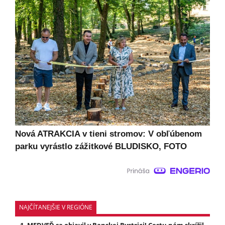
Nová ATRAKCIA v tieni stromov: V obľúbenom
parku vyrástlo zážitkové BLUDISKO, FOTO
NAJČÍTANEJŠIE V REGIÓNE