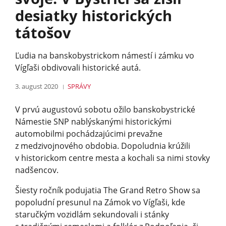
desiatky historických
tátošov
Ľudia na banskobystrickom námestí i zámku vo
Vígľaši obdivovali historické autá.
3. august 2020
SPRÁVY
V prvú augustovú sobotu ožilo banskobystrické
Námestie SNP nablýskanými historickými
automobilmi pochádzajúcimi prevažne
z medzivojnového obdobia. Dopoludnia krúžili
v historickom centre mesta a kochali sa nimi stovky
nadšencov.
Šiesty ročník podujatia The Grand Retro Show sa
popoludní presunul na Zámok vo Vígľaši, kde
staručkým vozidlám sekundovali i stánky