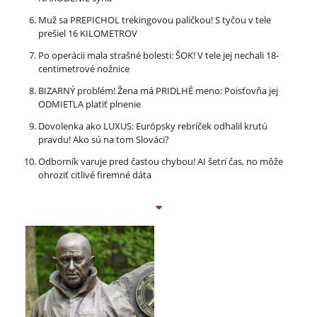
Muž sa PREPICHOL trekingovou paličkou! S tyčou v tele
prešiel 16 KILOMETROV
Po operácii mala strašné bolesti: ŠOK! V tele jej nechali 18-
centimetrové nožnice
BIZARNÝ problém! Žena má PRIDLHÉ meno: Poisťovňa jej
ODMIETLA platiť plnenie
Dovolenka ako LUXUS: Európsky rebríček odhalil krutú
pravdu! Ako sú na tom Slováci?
Odborník varuje pred častou chybou! AI šetrí čas, no môže
ohroziť citlivé firemné dáta