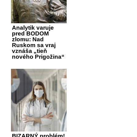
Analytik varuje
pred BODOM
zlomu: Nad
Ruskom sa vraj
vznáša „tieň
nového Prigožina“
BIZARNÝ problém!