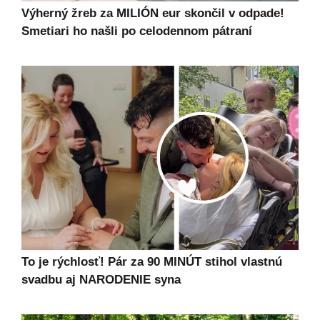
Výherný žreb za MILIÓN eur skončil v odpade!
Smetiari ho našli po celodennom pátraní
To je rýchlosť! Pár za 90 MINÚT stihol vlastnú
svadbu aj NARODENIE syna