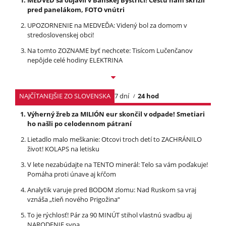
MEDVEĎ sa objavil v Banskej Bystrici! Cestu nám skrížil
pred panelákom, FOTO vnútri
UPOZORNENIE na MEDVEĎA: Videný bol za domom v
stredoslovenskej obci!
Na tomto ZOZNAME byť nechcete: Tisícom Lučenčanov
nepôjde celé hodiny ELEKTRINA
NAJČÍTANEJŠIE ZO SLOVENSKA
7 dní
24 hod
Výherný žreb za MILIÓN eur skončil v odpade! Smetiari
ho našli po celodennom pátraní
Lietadlo malo meškanie: Otcovi troch detí to ZACHRÁNILO
život! KOLAPS na letisku
V lete nezabúdajte na TENTO minerál: Telo sa vám poďakuje!
Pomáha proti únave aj kŕčom
Analytik varuje pred BODOM zlomu: Nad Ruskom sa vraj
vznáša „tieň nového Prigožina“
To je rýchlosť! Pár za 90 MINÚT stihol vlastnú svadbu aj
NARODENIE syna