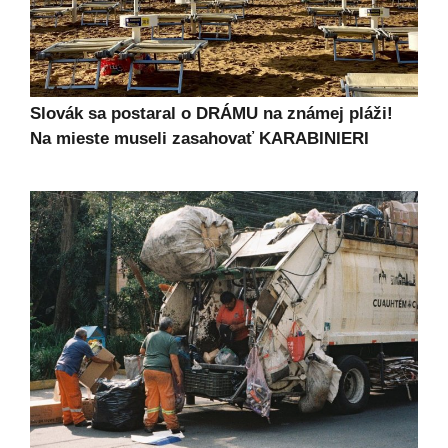
Slovák sa postaral o DRÁMU na známej pláži!
Na mieste museli zasahovať KARABINIERI