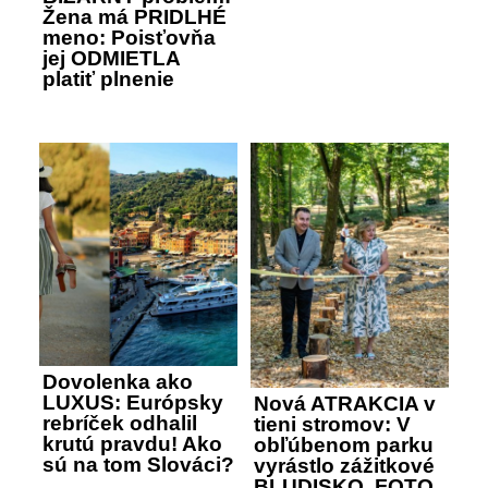
Žena má PRIDLHÉ
meno: Poisťovňa
jej ODMIETLA
platiť plnenie
Dovolenka ako
LUXUS: Európsky
Nová ATRAKCIA v
rebríček odhalil
tieni stromov: V
krutú pravdu! Ako
obľúbenom parku
sú na tom Slováci?
vyrástlo zážitkové
BLUDISKO, FOTO