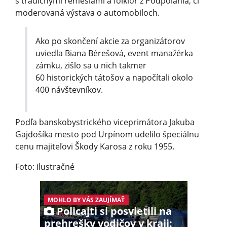
s tradičnými remeslami a folklór z Podpoľania, či
moderovaná výstava o automobiloch.
Ako po skončení akcie za organizátorov
uviedla Biana Bérešová, event manažérka
zámku, zišlo sa u nich takmer
60 historických tátošov a napočítali okolo
400 návštevníkov.
Podľa banskobystrického viceprimátora Jakuba
Gajdošíka mesto pod Urpínom udelilo špeciálnu
cenu majiteľovi Škody Karosa z roku 1955.
Foto: ilustračné
MOHLO BY VÁS ZAUJÍMAŤ
Policajti si posvietili na
prehrešky vodičov v kraji: