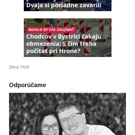
Dvaja si poriadne zavarili
MOHLO BY VÁS ZAUJÍMAŤ
Chodcov v Bystrici čakajú
obmezenia: S čím treba
počítať pri Hrone?
Zdroj: TASR
Odporúčame