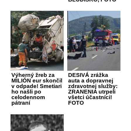
Výherný žreb za
DESIVÁ zrážka
MILIÓN eur skončil
auta a dopravnej
v odpade! Smetiari
zdravotnej služby:
ho našli po
ZRANENIA utrpeli
celodennom
všetci účastníci!
pátraní
FOTO