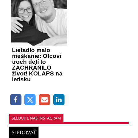
Lietadlo malo
meškanie: Otcovi
troch detí to
ZACHRÁNILO
život! KOLAPS na
letisku
SLEDUJTE NÁŠ INSTAGRAM
SLEDOVAŤ