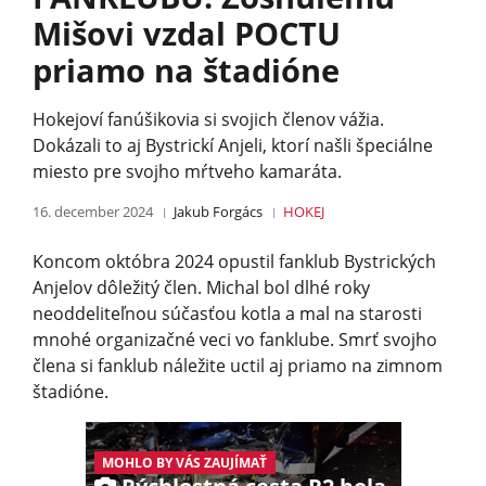
Mišovi vzdal POCTU
priamo na štadióne
Hokejoví fanúšikovia si svojich členov vážia.
Dokázali to aj Bystrickí Anjeli, ktorí našli špeciálne
miesto pre svojho mŕtveho kamaráta.
16. december 2024
Jakub Forgács
HOKEJ
Koncom októbra 2024 opustil fanklub Bystrických
Anjelov dôležitý člen. Michal bol dlhé roky
neoddeliteľnou súčasťou kotla a mal na starosti
mnohé organizačné veci vo fanklube. Smrť svojho
člena si fanklub náležite uctil aj priamo na zimnom
štadióne.
MOHLO BY VÁS ZAUJÍMAŤ