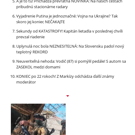
A je to tu! Prichádza prevratná NOVINKA: Na našich cestách
pribudnú stacionárne radary
Vyjadrenie Putina je jednoznačné: Vojna na Ukrajine? Tak
skoro jej koniec NEČAKAJTE
Sekundy od KATASTROFY! Kapitán lietadla v poslednej chvíli
prevzal riadenie
Uplynulá noc bola NEZNESITEĽNÁ: Na Slovensku padol nový
teplotný REKORD
Neuveriteľná nehoda: Vodič (87) si pomýlil pedále! S autom sa
ZASEKOL medzi domami
KONIEC po 22 rokoch! Z Markízy odchádza ďalší známy
moderátor