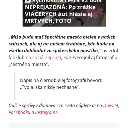
Rýchlostná cesta R2 bola
NEPREJAZDNÁ: Po zrážke
VIACERÝCH áut hlásia aj
MŔTVYCH, FOTO
„Mišo bude mať špeciálne miesto nielen v našich
srdciach, ale aj na našom štadióne, kde bude na
všetko dohliadať zo spíkerského mostíka,“
uviedol
fanklub
na sociálnej sieti
, kde zverejnil aj fotografiu
„čestného miesta“.
Nápis na čiernobielej fotografii hovorí:
„Tvoja iska nikdy nezhasne“.
Ďalšie správy z domova i zo sveta nájdete aj na
Dnes24
,
Facebooku
a
Instagrame
.