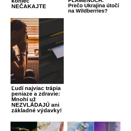
PLAMEŇOCH:
koniec
Prečo Ukrajina útočí
NEČAKAJTE
na Wildberries?
Ľudí najviac trápia
peniaze a zdravie:
Mnohí už
NEZVLÁDAJÚ ani
základné výdavky!