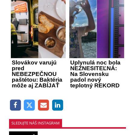
Slovákov varujú
Uplynulá noc bola
pred
NEZNESITEĽNÁ:
NEBEZPEČNOU
Na Slovensku
paštétou: Baktéria
padol nový
môže aj ZABÍJAŤ
teplotný REKORD
SLEDUJTE NÁŠ INSTAGRAM