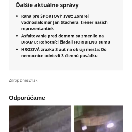
Ďalšie aktuálne správy
Rana pre ŠPORTOVÝ svet: Zomrel
vodnoslalomár Ján Stachera, tréner našich
reprezentantiek
Asfaltovanie pred domom sa zmenilo na
DRÁMU: Robotníci žiadali HORIBILNÚ sumu
HROZIVÁ zrážka 3 áut na okraji mesta: Do
nemocnice odviezli 3-člennú posádku
Zdroj: Dnes24.sk
Odporúčame