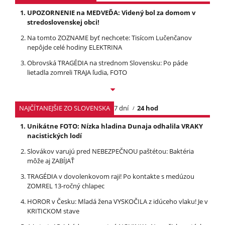
UPOZORNENIE na MEDVEĎA: Videný bol za domom v
stredoslovenskej obci!
Na tomto ZOZNAME byť nechcete: Tisícom Lučenčanov
nepôjde celé hodiny ELEKTRINA
Obrovská TRAGÉDIA na strednom Slovensku: Po páde
lietadla zomreli TRAJA ľudia, FOTO
NAJČÍTANEJŠIE ZO SLOVENSKA
7 dní
24 hod
Unikátne FOTO: Nízka hladina Dunaja odhalila VRAKY
nacistických lodí
Slovákov varujú pred NEBEZPEČNOU paštétou: Baktéria
môže aj ZABÍJAŤ
TRAGÉDIA v dovolenkovom raji! Po kontakte s medúzou
ZOMREL 13-ročný chlapec
HOROR v Česku: Mladá žena VYSKOČILA z idúceho vlaku! Je v
KRITICKOM stave