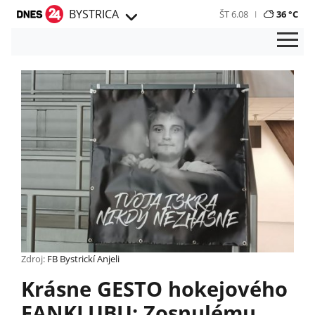
BYSTRICA
ŠT 6.08
36 °C
Zdroj:
FB Bystrickí Anjeli
Krásne GESTO hokejového
FANKLUBU: Zosnulému