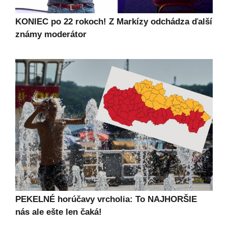
KONIEC po 22 rokoch! Z Markízy odchádza ďalší
známy moderátor
PEKELNÉ horúčavy vrcholia: To NAJHORŠIE
nás ale ešte len čaká!