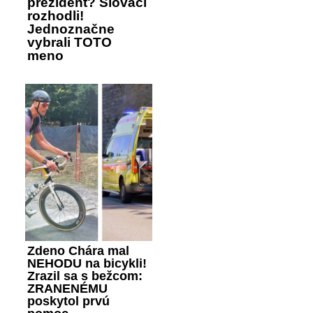
prezident? Slováci
rozhodli!
Jednoznačne
vybrali TOTO
meno
Zdeno Chára mal
NEHODU na bicykli!
Zrazil sa s bežcom:
ZRANENÉMU
poskytol prvú