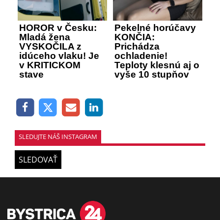
HOROR v Česku:
Pekelné horúčavy
Mladá žena
KONČIA:
VYSKOČILA z
Prichádza
idúceho vlaku! Je
ochladenie!
v KRITICKOM
Teploty klesnú aj o
stave
vyše 10 stupňov
SLEDUJTE NÁŠ INSTAGRAM
SLEDOVAŤ