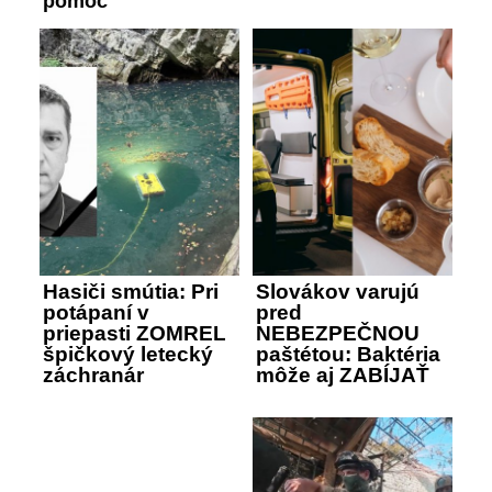
pomoc
Hasiči smútia: Pri
Slovákov varujú
potápaní v
pred
priepasti ZOMREL
NEBEZPEČNOU
špičkový letecký
paštétou: Baktéria
záchranár
môže aj ZABÍJAŤ