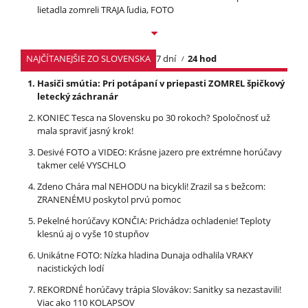
lietadla zomreli TRAJA ľudia, FOTO
NAJČÍTANEJŠIE ZO SLOVENSKA
7 dní
24 hod
Hasiči smútia: Pri potápaní v priepasti ZOMREL špičkový
letecký záchranár
KONIEC Tesca na Slovensku po 30 rokoch? Spoločnosť už
mala spraviť jasný krok!
Desivé FOTO a VIDEO: Krásne jazero pre extrémne horúčavy
takmer celé VYSCHLO
Zdeno Chára mal NEHODU na bicykli! Zrazil sa s bežcom:
ZRANENÉMU poskytol prvú pomoc
Pekelné horúčavy KONČIA: Prichádza ochladenie! Teploty
klesnú aj o vyše 10 stupňov
Unikátne FOTO: Nízka hladina Dunaja odhalila VRAKY
nacistických lodí
REKORDNÉ horúčavy trápia Slovákov: Sanitky sa nezastavili!
Viac ako 110 KOLAPSOV