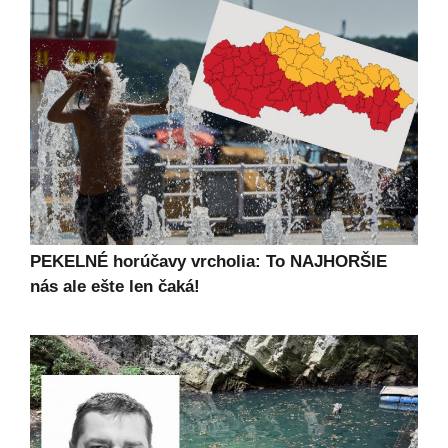
PEKELNÉ horúčavy vrcholia: To NAJHORŠIE
nás ale ešte len čaká!