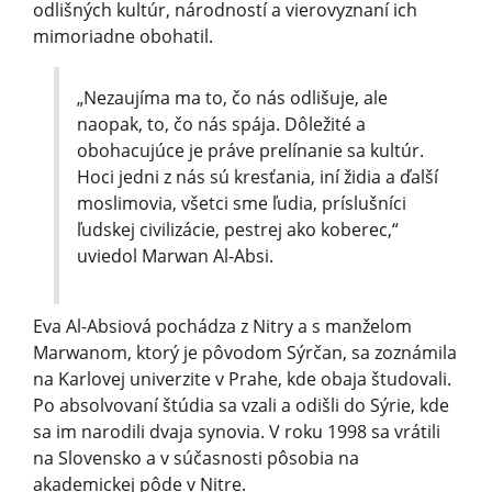
odlišných kultúr, národností a vierovyznaní ich
mimoriadne obohatil.
„Nezaujíma ma to, čo nás odlišuje, ale
naopak, to, čo nás spája. Dôležité a
obohacujúce je práve prelínanie sa kultúr.
Hoci jedni z nás sú kresťania, iní židia a ďalší
moslimovia, všetci sme ľudia, príslušníci
ľudskej civilizácie, pestrej ako koberec,“
uviedol Marwan Al-Absi.
Eva Al-Absiová pochádza z Nitry a s manželom
Marwanom, ktorý je pôvodom Sýrčan, sa zoznámila
na Karlovej univerzite v Prahe, kde obaja študovali.
Po absolvovaní štúdia sa vzali a odišli do Sýrie, kde
sa im narodili dvaja synovia. V roku 1998 sa vrátili
na Slovensko a v súčasnosti pôsobia na
akademickej pôde v Nitre.