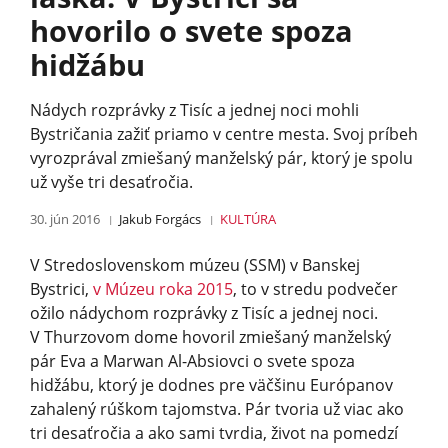
hovorilo o svete spoza
hidžábu
Nádych rozprávky z Tisíc a jednej noci mohli
Bystričania zažiť priamo v centre mesta. Svoj príbeh
vyrozprával zmiešaný manželský pár, ktorý je spolu
už vyše tri desaťročia.
30. jún 2016
Jakub Forgács
KULTÚRA
V Stredoslovenskom múzeu (SSM) v Banskej
Bystrici,
v Múzeu roka 2015
, to v stredu podvečer
ožilo nádychom rozprávky z Tisíc a jednej noci.
V Thurzovom dome hovoril zmiešaný manželský
pár Eva a Marwan Al-Absiovci o svete spoza
hidžábu, ktorý je dodnes pre väčšinu Európanov
zahalený rúškom tajomstva. Pár tvoria už viac ako
tri desaťročia a ako sami tvrdia, život na pomedzí