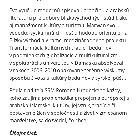
Eva vyučuje modernú spisovnú arabčinu a arabskú
literatúru pre odbory blízkovýchodných štúdií, ako
aj manažment kultúry a turizmu. Marwan svoju
vedecko-výskumnú činnosť dlhodobo orientuje na
Blízky východ a v rámci medzinárodného projektu
Transformácia kultúrnych tradícií beduínov
v podmienkach globalizácie a multikulturalizmu
v spolupráci s univerzitou v Damasku absolvoval
v rokoch 2006–2010 opakované terénne výskumy
spôsobu života a kultúry beduínov v sýrskej púšti.
Podľa riaditeľa SSM Romana Hradeckého každý,
koho zaujíma problematika prepojenia európskej a
arabsko-islamskej kultúry, jej vznik, tradície či
postavenie žien v spoločnosti a život v zmiešanom
manželstve, sa dozvedel, čo chcel.
Čítajte tiež: