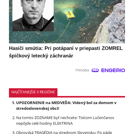
Hasiči smútia: Pri potápaní v priepasti ZOMREL
špičkový letecký záchranár
NAJČÍTANEJŠIE V REGIÓNE
UPOZORNENIE na MEDVEĎA: Videný bol za domom v
stredoslovenskej obci!
Na tomto ZOZNAME byť nechcete: Tisícom Lučenčanov
nepôjde celé hodiny ELEKTRINA
Obrovská TRAGÉDIA na strednom Slovensku: Po páde