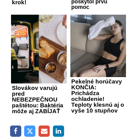
poskytol prvú
krok!
pomoc
Pekelné horúčavy
KONČIA:
Slovákov varujú
Prichádza
pred
ochladenie!
NEBEZPEČNOU
Teploty klesnú aj o
paštétou: Baktéria
vyše 10 stupňov
môže aj ZABÍJAŤ