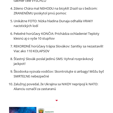
takmer celé VYSCHLO
Zdeno Chára mal NEHODU na bicykli! Zrazil sa s bežcom:
ZRANENÉMU poskytol prvú pomoc
Unikátne FOTO: Nízka hladina Dunaja odhalila VRAKY
nacistických lodí
Pekelné horúčavy KONČIA: Prichádza ochladenie! Teploty
klesnú aj o vyše 10 stupňov
REKORDNÉ horúčavy trápia Slovákov: Sanitky sa nezastavili!
Viac ako 110 KOLAPSOV
Šťastný Slovák poslal jedinú SMS: Vyhral rozprávkový
jackpot!
Škodovka vyzvala vodičov: Skontrolujte si airbagy! Môžu byť
SMRTEĽNE nebezpečné
Zalužnyj povedal, že Ukrajina sa NIKDY nepripojí k NATO:
Alianciu označil za zastaranú