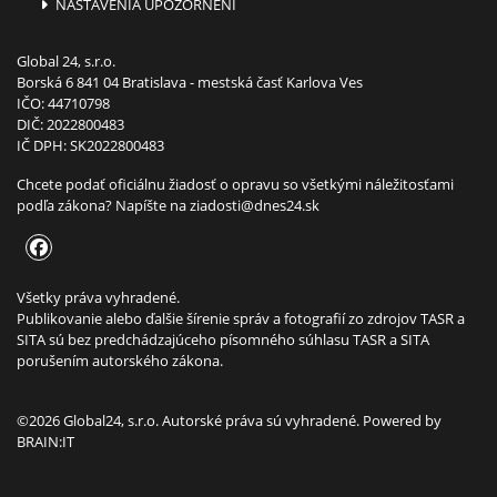
NASTAVENIA UPOZORNENÍ
Global 24, s.r.o.
Borská 6 841 04 Bratislava - mestská časť Karlova Ves
IČO: 44710798
DIČ: 2022800483
IČ DPH: SK2022800483
Chcete podať oficiálnu žiadosť o opravu so všetkými náležitosťami
podľa zákona? Napíšte na
ziadosti@dnes24.sk
Všetky práva vyhradené.
Publikovanie alebo ďalšie šírenie správ a fotografií zo zdrojov TASR a
SITA sú bez predchádzajúceho písomného súhlasu TASR a SITA
porušením autorského zákona.
©2026 Global24, s.r.o. Autorské práva sú vyhradené. Powered by
BRAIN:IT