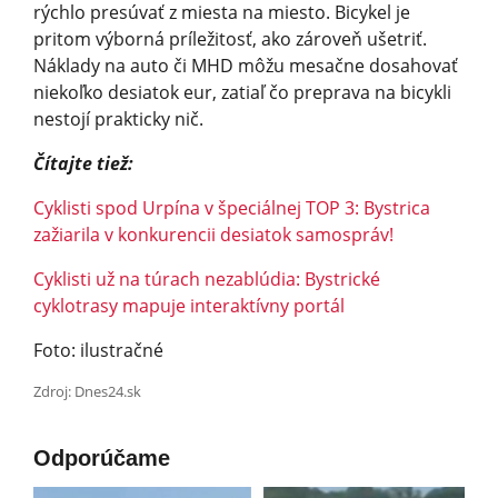
rýchlo presúvať z miesta na miesto. Bicykel je
pritom výborná príležitosť, ako zároveň ušetriť.
Náklady na auto či MHD môžu mesačne dosahovať
niekoľko desiatok eur, zatiaľ čo preprava na bicykli
nestojí prakticky nič.
Čítajte tiež:
Cyklisti spod Urpína v špeciálnej TOP 3: Bystrica
zažiarila v konkurencii desiatok samospráv!
Cyklisti už na túrach nezablúdia: Bystrické
cyklotrasy mapuje interaktívny por­tál
Foto: ilustračné
Zdroj: Dnes24.sk
Odporúčame