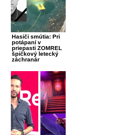
Hasiči smútia: Pri
potápaní v
priepasti ZOMREL
špičkový letecký
záchranár