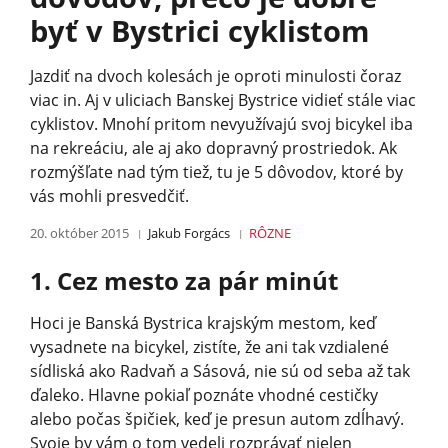
byť v Bystrici cyklistom
Jazdiť na dvoch kolesách je oproti minulosti čoraz
viac in. Aj v uliciach Banskej Bystrice vidieť stále viac
cyklistov. Mnohí pritom nevyužívajú svoj bicykel iba
na rekreáciu, ale aj ako dopravný prostriedok. Ak
rozmýšľate nad tým tiež, tu je 5 dôvodov, ktoré by
vás mohli presvedčiť.
20. október 2015
Jakub Forgács
RÔZNE
1. Cez mesto za pár minút
Hoci je Banská Bystrica krajským mestom, keď
vysadnete na bicykel, zistíte, že ani tak vzdialené
sídliská ako Radvaň a Sásová, nie sú od seba až tak
ďaleko. Hlavne pokiaľ poznáte vhodné cestičky
alebo počas špičiek, keď je presun autom zdĺhavý.
Svoje by vám o tom vedeli rozprávať nielen