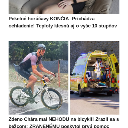
Pekelné horúčavy KONČIA: Prichádza
ochladenie! Teploty klesnú aj o vyše 10 stupňov
Zdeno Chára mal NEHODU na bicykli! Zrazil sa s
bežcom: ZRANENÉMU poskytol prvú pomoc