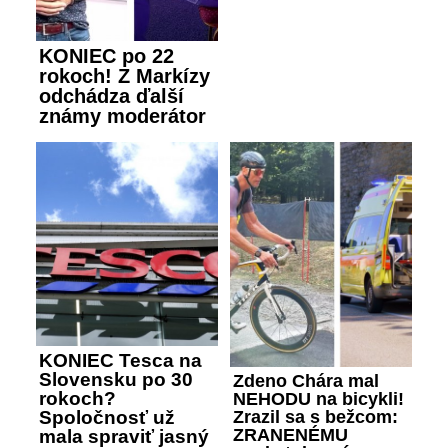
KONIEC po 22
rokoch! Z Markízy
odchádza ďalší
známy moderátor
KONIEC Tesca na
Slovensku po 30
Zdeno Chára mal
rokoch?
NEHODU na bicykli!
Zrazil sa s bežcom:
Spoločnosť už
ZRANENÉMU
mala spraviť jasný