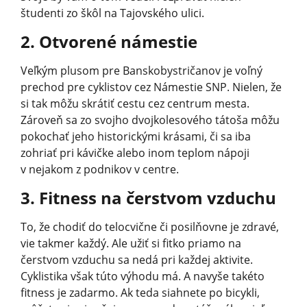
študenti zo škôl na Tajovského ulici.
2. Otvorené námestie
Veľkým plusom pre Banskobystričanov je voľný
prechod pre cyklistov cez Námestie SNP. Nielen, že
si tak môžu skrátiť cestu cez centrum mesta.
Zároveň sa zo svojho dvojkolesového tátoša môžu
pokochať jeho historickými krásami, či sa iba
zohriať pri kávičke alebo inom teplom nápoji
v nejakom z podnikov v centre.
3. Fitness na čerstvom vzduchu
To, že chodiť do telocvične či posilňovne je zdravé,
vie takmer každý. Ale užiť si fitko priamo na
čerstvom vzduchu sa nedá pri každej aktivite.
Cyklistika však túto výhodu má. A navyše takéto
fitness je zadarmo. Ak teda siahnete po bicykli,