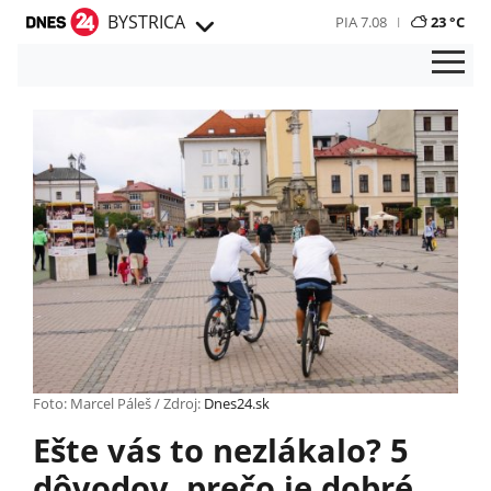
BYSTRICA
PIA 7.08
23 °C
Foto: Marcel Páleš / Zdroj:
Dnes24.sk
Ešte vás to nezlákalo? 5
dôvodov, prečo je dobré