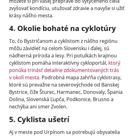
môžete si pri vašej preprave do vytýčeného cieľa
zvyšovať kondíciu, utužovať zdravie a navyše si užiť
krásy nášho mesta.
4. Okolie bohaté na cyklotúry
To, čo Bystričanom a cyklistom z nášho regiónu
môžu závidieť na celom Slovensku i ďalej, sú
nádherná príroda a lesy. Pri potulkách krajinou
cyklistom pomáha interaktívny cykloportál,
ktorý
ponúka trinásť detailne zdokumentovaných trás
v okolí mesta
. Podrobná mapa zahŕňa cyklotrasy,
ktoré sú prevažne na severovýchode od Banskej
Bystrice, čiže Šturec, Harmanec, Donovaly, Špania
Dolina, Slovenská Ľupča, Podkonice, Brusno a
nechýba ani smer Zvolen.
5. Cyklista ušetrí
Aj v meste pod Urpínom sa potrebujú obyvatelia