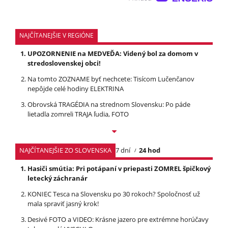
NAJČÍTANEJŠIE V REGIÓNE
UPOZORNENIE na MEDVEĎA: Videný bol za domom v
stredoslovenskej obci!
Na tomto ZOZNAME byť nechcete: Tisícom Lučenčanov
nepôjde celé hodiny ELEKTRINA
Obrovská TRAGÉDIA na strednom Slovensku: Po páde
lietadla zomreli TRAJA ľudia, FOTO
NAJČÍTANEJŠIE ZO SLOVENSKA
7 dní
24 hod
Hasiči smútia: Pri potápaní v priepasti ZOMREL špičkový
letecký záchranár
KONIEC Tesca na Slovensku po 30 rokoch? Spoločnosť už
mala spraviť jasný krok!
Desivé FOTO a VIDEO: Krásne jazero pre extrémne horúčavy