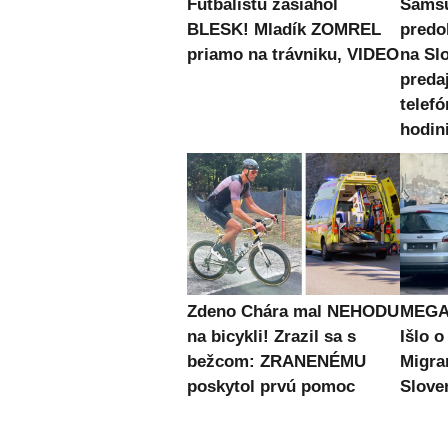
Futbalistu zasiahol
Samsu
BLESK! Mladík ZOMREL
predo
priamo na trávniku, VIDEO
na Sl
preda
telefó
hodin
Zdeno Chára mal NEHODU
MEGA 
na bicykli! Zrazil sa s
Išlo o
bežcom: ZRANENÉMU
Migran
poskytol prvú pomoc
Slove