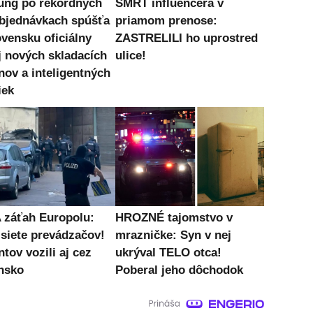
ng po rekordných
SMRŤ influencera v
bjednávkach spúšťa
priamom prenose:
ovensku oficiálny
ZASTRELILI ho uprostred
j nových skladacích
ulice!
nov a inteligentných
iek
záťah Europolu:
HROZNÉ tajomstvo v
 siete prevádzačov!
mrazničke: Syn v nej
tov vozili aj cez
ukrýval TELO otca!
nsko
Poberal jeho dôchodok