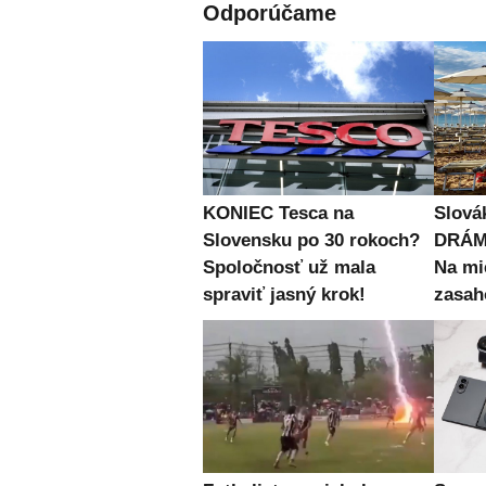
Odporúčame
KONIEC Tesca na
Slová
Slovensku po 30 rokoch?
DRÁMU
Spoločnosť už mala
Na mi
spraviť jasný krok!
zasah