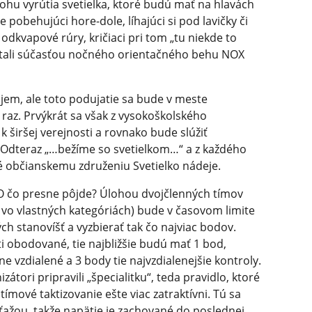
rohu vyrútia svetielka, ktoré budú mať na hlavách
pobehujúci hore-dole, líhajúci si pod lavičky či
odkvapové rúry, kričiaci pri tom „tu niekde to
e stali súčasťou nočného orientačného behu NOX
em, ale toto podujatie sa bude v meste
raz. Prvýkrát sa však z vysokoškolského
 širšej verejnosti a rovnako bude slúžiť
 Odteraz „…bežíme so svetielkom…“ a z každého
 občianskemu združeniu Svetielko nádeje.
 O čo presne pôjde? Úlohou dvojčlenných tímov
 vo vlastných kategóriách) bude v časovom limite
ch stanovíšť a vyzbierať tak čo najviac bodov.
i obodované, tie najbližšie budú mať 1 bod,
e vzdialené a 3 body tie najvzdialenejšie kontroly.
zátori pripravili „špecialitku“, teda pravidlo, ktoré
tímové taktizovanie ešte viac zatraktívni. Tú sa
ťažou, takže napätie je zachované do poslednej