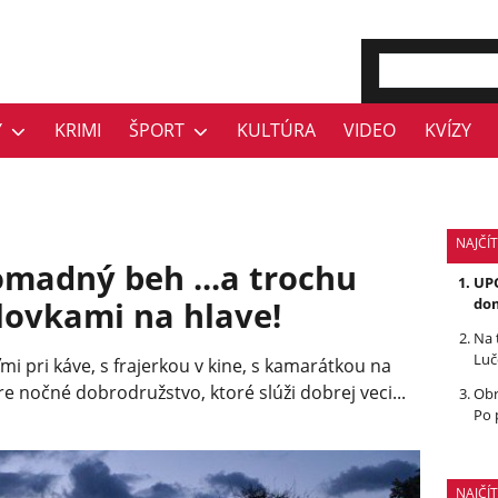
Y
KRIMI
ŠPORT
KULTÚRA
VIDEO
KVÍZY
NAJČÍT
romadný beh ...a trochu
UPO
elovkami na hlave!
dom
Na 
Luč
ľmi pri káve, s frajerkou v kine, s kamarátkou na
e nočné dobrodružstvo, ktoré slúži dobrej veci...
Obr
Po 
NAJČÍ