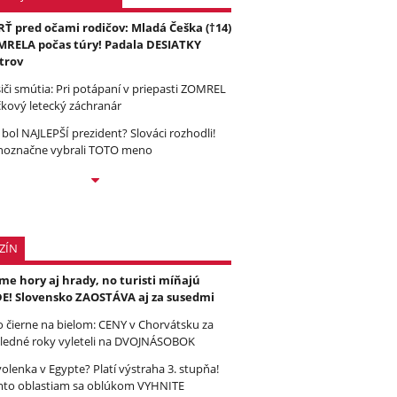
Ť pred očami rodičov: Mladá Češka (†14)
RELA počas túry! Padala DESIATKY
trov
iči smútia: Pri potápaní v priepasti ZOMREL
čkový letecký záchranár
 bol NAJLEPŠÍ prezident? Slováci rozhodli!
noznačne vybrali TOTO meno
ZÍN
e hory aj hrady, no turisti míňajú
E! Slovensko ZAOSTÁVA aj za susedmi
to čierne na bielom: CENY v Chorvátsku za
ledné roky vyleteli na DVOJNÁSOBOK
olenka v Egypte? Platí výstraha 3. stupňa!
to oblastiam sa oblúkom VYHNITE