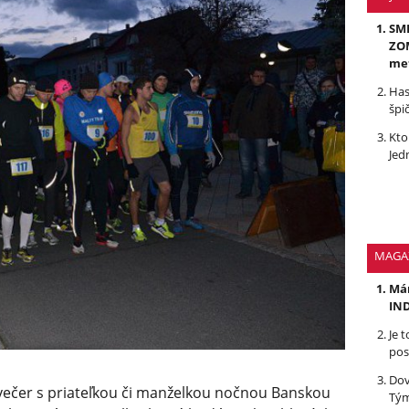
SMR
ZOM
me
Has
špi
Kto
Jed
MAGA
Mám
IND
Je 
pos
Dov
ečer s priateľkou či manželkou nočnou Banskou
Tým