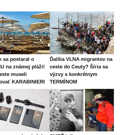
k sa postaral o
Ďalšia VLNA migrantov na
 na známej pláži!
ceste do Ceuty? Šíria sa
este museli
výzvy s konkrétnym
ovať KARABINIERI
TERMÍNOM