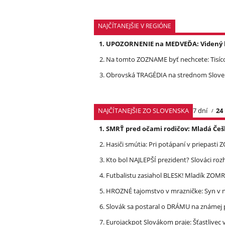
NAJČÍTANEJŠIE V REGIÓNE
UPOZORNENIE na MEDVEĎA: Videný bo
Na tomto ZOZNAME byť nechcete: Tisíc
Obrovská TRAGÉDIA na strednom Slovens
NAJČÍTANEJŠIE ZO SLOVENSKA
7 dní
24
SMRŤ pred očami rodičov: Mladá Češ
Hasiči smútia: Pri potápaní v priepasti
Kto bol NAJLEPŠÍ prezident? Slováci ro
Futbalistu zasiahol BLESK! Mladík ZOM
HROZNÉ tajomstvo v mrazničke: Syn v n
Slovák sa postaral o DRÁMU na známej 
Eurojackpot Slovákom praje: Šťastliv