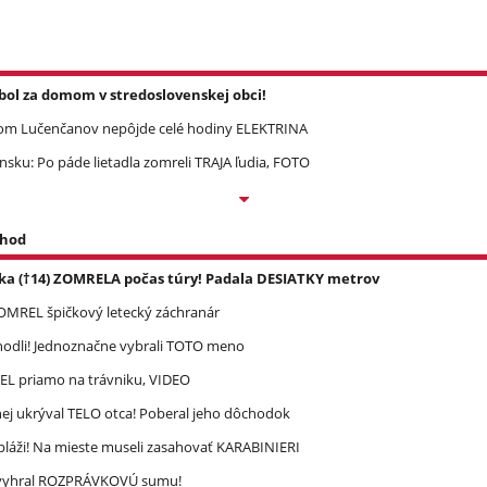
l za domom v stredoslovenskej obci!
om Lučenčanov nepôjde celé hodiny ELEKTRINA
ku: Po páde lietadla zomreli TRAJA ľudia, FOTO
 hod
ka (†14) ZOMRELA počas túry! Padala DESIATKY metrov
 ZOMREL špičkový letecký záchranár
zhodli! Jednoznačne vybrali TOTO meno
REL priamo na trávniku, VIDEO
ej ukrýval TELO otca! Poberal jeho dôchodok
pláži! Na mieste museli zasahovať KARABINIERI
ec vyhral ROZPRÁVKOVÚ sumu!