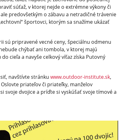
praviť súťaž, v ktorej nejde o extrémne výkony či
 ale predovšetkým o zábavu a netradičné trávenie
„echtovní“ športovci, ktorým sa snažíme ukázať
órii sú pripravené vecné ceny, špeciálnu odmenu
 nebude chýbať ani tombola, v ktorej majú
do cieľa a navyše celkový víťaz získa Putovný
ásiť, navštívte stránku
www.outdoor-institute.sk
,
 Oslovte priateľov či priateľky, manželov
 si svoje dvojice a príďte si vyskúšať svoje tímové a