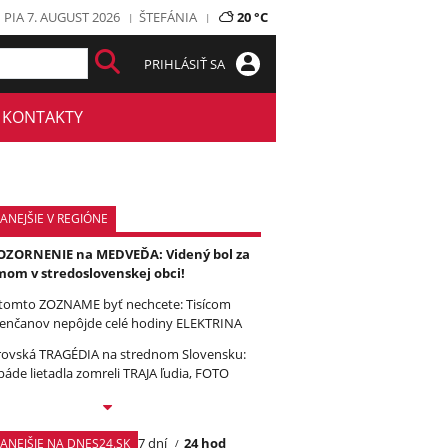
PIA 7. AUGUST 2026
ŠTEFÁNIA
20 °C
PRIHLÁSIŤ SA
KONTAKTY
ANEJŠIE V REGIÓNE
ZORNENIE na MEDVEĎA: Videný bol za
om v stredoslovenskej obci!
tomto ZOZNAME byť nechcete: Tisícom
enčanov nepôjde celé hodiny ELEKTRINA
ovská TRAGÉDIA na strednom Slovensku:
páde lietadla zomreli TRAJA ľudia, FOTO
7 dní
24 hod
TANEJŠIE NA DNES24.SK