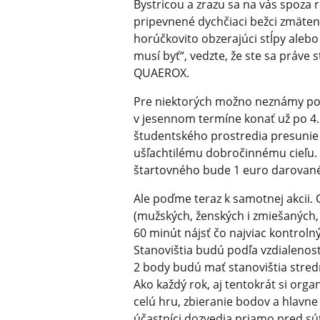
Bystricou a zrazu sa na vás spoza 
pripevnené dychčiaci bežci zmätene 
horúčkovito obzerajúci stĺpy alebo 
musí byť“, vedzte, že ste sa práv
QUAEROX.
Pre niektorých možno neznámy poj
v jesennom termíne konať už po 4. 
študentského prostredia presunie k
ušľachtilému dobročinnému cieľu.
štartovného bude 1 euro darované
Ale poďme teraz k samotnej akcii.
(mužských, ženských i zmiešaných,
60 minút nájsť čo najviac kontrolný
Stanovištia budú podľa vzdialenost
2 body budú mať stanovištia stredn
Ako každý rok, aj tentokrát si organi
celú hru, zbieranie bodov a hlavne 
účastníci dozvedia priamo pred sú