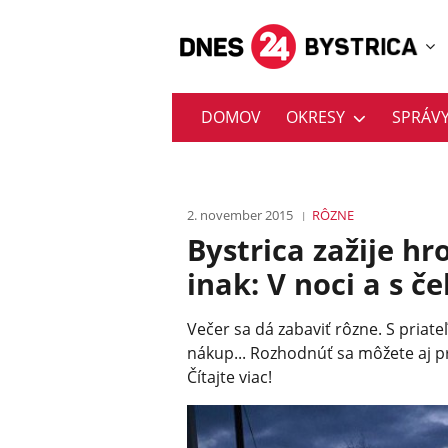
DOMOV
OKRESY
SPRÁV
2. november 2015
RÔZNE
Bystrica zažije h
inak: V noci a s č
Večer sa dá zabaviť rôzne. S priate
nákup... Rozhodnúť sa môžete aj pr
Čítajte viac!