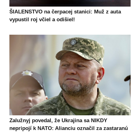
ŠIALENSTVO na čerpacej stanici: Muž z auta
vypustil roj včiel a odišiel!
Zalužnyj povedal, že Ukrajina sa NIKDY
nepripojí k NATO: Alianciu označil za zastaranú