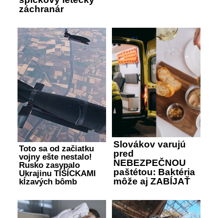
záchranár
Slovákov varujú
Toto sa od začiatku
pred
vojny ešte nestalo!
NEBEZPEČNOU
Rusko zasypalo
paštétou: Baktéria
Ukrajinu TISÍCKAMI
môže aj ZABÍJAŤ
kĺzavých bômb