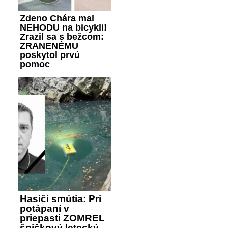
Zdeno Chára mal
NEHODU na bicykli!
Zrazil sa s bežcom:
ZRANENÉMU
poskytol prvú
pomoc
Hasiči smútia: Pri
potápaní v
priepasti ZOMREL
špičkový letecký