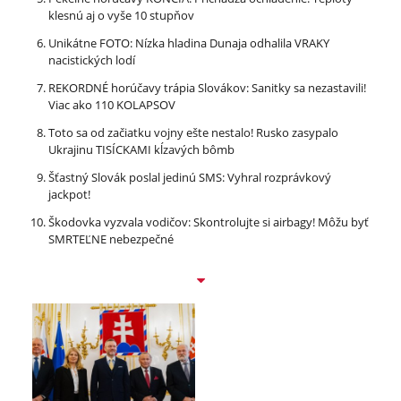
klesnú aj o vyše 10 stupňov
Unikátne FOTO: Nízka hladina Dunaja odhalila VRAKY
nacistických lodí
REKORDNÉ horúčavy trápia Slovákov: Sanitky sa nezastavili!
Viac ako 110 KOLAPSOV
Toto sa od začiatku vojny ešte nestalo! Rusko zasypalo
Ukrajinu TISÍCKAMI kĺzavých bômb
Šťastný Slovák poslal jedinú SMS: Vyhral rozprávkový
jackpot!
Škodovka vyzvala vodičov: Skontrolujte si airbagy! Môžu byť
SMRTEĽNE nebezpečné