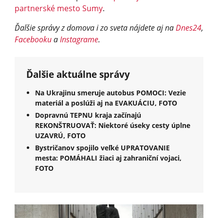
partnerské mesto Sumy
.
Ďalšie správy z domova i zo sveta nájdete aj na
Dnes24
,
Facebooku
a
Instagrame
.
Ďalšie aktuálne správy
Na Ukrajinu smeruje autobus POMOCI: Vezie
materiál a poslúži aj na EVAKUÁCIU, FOTO
Dopravnú TEPNU kraja začínajú
REKONŠTRUOVAŤ: Niektoré úseky cesty úplne
UZAVRÚ, FOTO
Bystričanov spojilo veľké UPRATOVANIE
mesta: POMÁHALI žiaci aj zahraniční vojaci,
FOTO