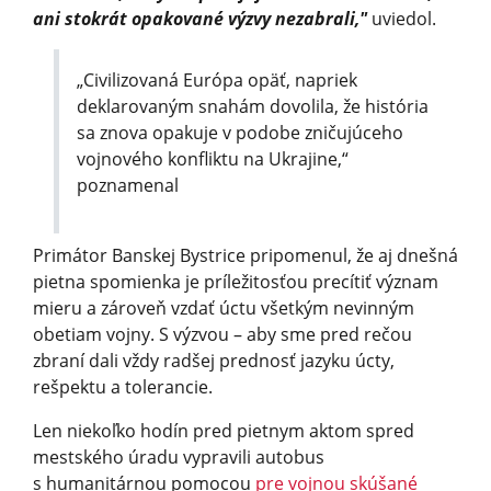
ani stokrát opakované výzvy nezabrali,"
uviedol.
„Civilizovaná Európa opäť, napriek
deklarovaným snahám dovolila, že história
sa znova opakuje v podobe zničujúceho
vojnového konfliktu na Ukrajine,“
poznamenal
Primátor Banskej Bystrice pripomenul, že aj dnešná
pietna spomienka je príležitosťou precítiť význam
mieru a zároveň vzdať úctu všetkým nevinným
obetiam vojny. S výzvou – aby sme pred rečou
zbraní dali vždy radšej prednosť jazyku úcty,
rešpektu a tolerancie.
Len niekoľko hodín pred pietnym aktom spred
mestského úradu vypravili autobus
s humanitárnou pomocou
pre vojnou skúšané