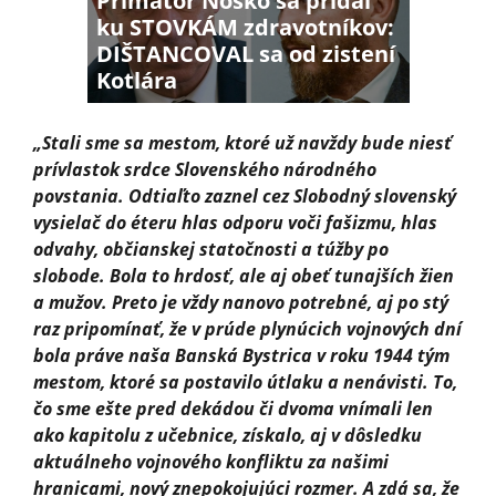
Primátor Nosko sa pridal
ku STOVKÁM zdravotníkov:
DIŠTANCOVAL sa od zistení
Kotlára
„Stali sme sa mestom, ktoré už navždy bude niesť
prívlastok srdce Slovenského národného
povstania. Odtiaľto zaznel cez Slobodný slovenský
vysielač do éteru hlas odporu voči fašizmu, hlas
odvahy, občianskej statočnosti a túžby po
slobode. Bola to hrdosť, ale aj obeť tunajších žien
a mužov. Preto je vždy nanovo potrebné, aj po stý
raz pripomínať, že v prúde plynúcich vojnových dní
bola práve naša Banská Bystrica v roku 1944 tým
mestom, ktoré sa postavilo útlaku a nenávisti. To,
čo sme ešte pred dekádou či dvoma vnímali len
ako kapitolu z učebnice, získalo, aj v dôsledku
aktuálneho vojnového konfliktu za našimi
hranicami, nový znepokojujúci rozmer. A zdá sa, že