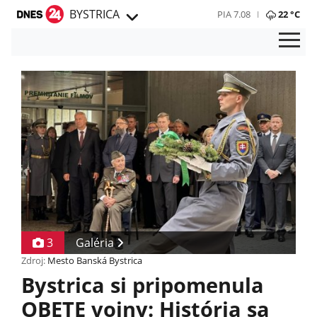
BYSTRICA
PIA 7.08
22 °C
3
Galéria
Zdroj:
Mesto Banská Bystrica
Bystrica si pripomenula
OBETE vojny: História sa