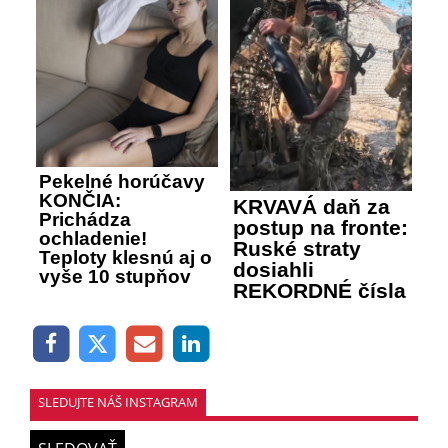
Pekelné horúčavy
KONČIA:
KRVAVÁ daň za
Prichádza
postup na fronte:
ochladenie!
Ruské straty
Teploty klesnú aj o
dosiahli
vyše 10 stupňov
REKORDNÉ čísla
SLEDUJTE NÁŠ INSTAGRAM