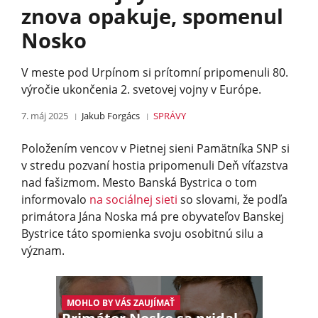
znova opakuje, spomenul
Nosko
V meste pod Urpínom si prítomní pripomenuli 80.
výročie ukončenia 2. svetovej vojny v Európe.
7. máj 2025
Jakub Forgács
SPRÁVY
Položením vencov v Pietnej sieni Pamätníka SNP si
v stredu pozvaní hostia pripomenuli Deň víťazstva
nad fašizmom. Mesto Banská Bystrica o tom
informovalo
na sociálnej sieti
so slovami, že podľa
primátora Jána Noska má pre obyvateľov Banskej
Bystrice táto spomienka svoju osobitnú silu a
význam.
MOHLO BY VÁS ZAUJÍMAŤ