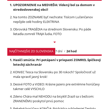
UPOZORNENIE na MEDVEĎA: Videný bol za domom v
stredoslovenskej obci!
Na tomto ZOZNAME byť nechcete: Tisícom Lučenčanov
nepôjde celé hodiny ELEKTRINA
Obrovská TRAGÉDIA na strednom Slovensku: Po páde
lietadla zomreli TRAJA ľudia, FOTO
NAJČÍTANEJŠIE ZO SLOVENSKA
7 dní
24 hod
Hasiči smútia: Pri potápaní v priepasti ZOMREL špičkový
letecký záchranár
KONIEC Tesca na Slovensku po 30 rokoch? Spoločnosť už
mala spraviť jasný krok!
Desivé FOTO a VIDEO: Krásne jazero pre extrémne horúčavy
takmer celé VYSCHLO
Zdeno Chára mal NEHODU na bicykli! Zrazil sa s bežcom:
ZRANENÉMU poskytol prvú pomoc
Pekelné horúčavy KONČIA: Prichádza ochladenie! Teploty