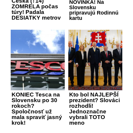
Češka (†14)
NOVINKA! Na
ZOMRELA počas
Slovensku
túry! Padala
pripravujú Rodinnú
DESIATKY metrov
kartu
KONIEC Tesca na
Kto bol NAJLEPŠÍ
Slovensku po 30
prezident? Slováci
rokoch?
rozhodli!
Spoločnosť už
Jednoznačne
mala spraviť jasný
vybrali TOTO
krok!
meno