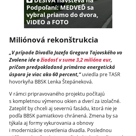
DESIVÁ návšteva na
Podpoľaní: MEDVEĎ sa
vybral priamo do dvora,
VIDEO a FOTO
Miliónová rekonštrukcia
„V prípade Divadla Jozefa Gregora Tajovského vo
Zvolene ide o
žiadosť v sume 3,2 milióna eur
,
pričom predpokladaná primárna energetická
úspora je viac ako 60 percent,“
uviedla pre TASR
hovorkyňa BBSK Lenka Štepáneková.
V rámci pripravovaného projektu počítajú
s kompletnou výmenou okien a dverí za izolačné.
Zatepliť by chceli aj severnú fasádu, ktorá nie je
podľa BBSK pamiatkovo chránená. Zmena by sa
týkala aj formy vykurovania a obnovy
i modernizácie osvetlenia divadla. Poslednou