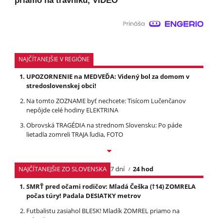
priamo na trávniku, VIDEO
NAJČÍTANEJŠIE V REGIÓNE
UPOZORNENIE na MEDVEĎA: Videný bol za domom v
stredoslovenskej obci!
Na tomto ZOZNAME byť nechcete: Tisícom Lučenčanov
nepôjde celé hodiny ELEKTRINA
Obrovská TRAGÉDIA na strednom Slovensku: Po páde
lietadla zomreli TRAJA ľudia, FOTO
NAJČÍTANEJŠIE ZO SLOVENSKA
7 dní
24 hod
SMRŤ pred očami rodičov: Mladá Češka (†14) ZOMRELA
počas túry! Padala DESIATKY metrov
Futbalistu zasiahol BLESK! Mladík ZOMREL priamo na