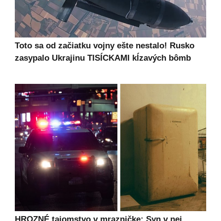
Toto sa od začiatku vojny ešte nestalo! Rusko
zasypalo Ukrajinu TISÍCKAMI kĺzavých bômb
HROZNÉ tajomstvo v mrazničke: Syn v nej