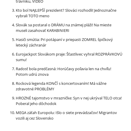
trávniku, VIDEO
Kto bol NAJLEPŠÍ prezident? Slováci rozhodli! Jednoznačne
vybrali TOTO meno
Slovák sa postaral o DRÁMU na známej pláži! Na mieste
museli zasahovať KARABINIERI
Hasiči smútia: Pri potápaní v priepasti ZOMREL špičkový
letecký záchranár
Eurojackpot Slovákom praje: Šťastlivec vyhral ROZPRÁVKOVÚ
sumu!
Radosť bola predčasná: Horúčavy poľavia len na chvíľu!
Potom udrú znova
Rocková legenda KONČÍ s koncertovaním! Má vážne
zdravotné PROBLÉMY
HROZNÉ tajomstvo v mrazničke: Syn v nej ukrýval TELO otca!
Poberal jeho dôchodok
MEGA záťah Europolu: Išlo o siete prevádzačov! Migrantov
vozili aj cez Slovensko