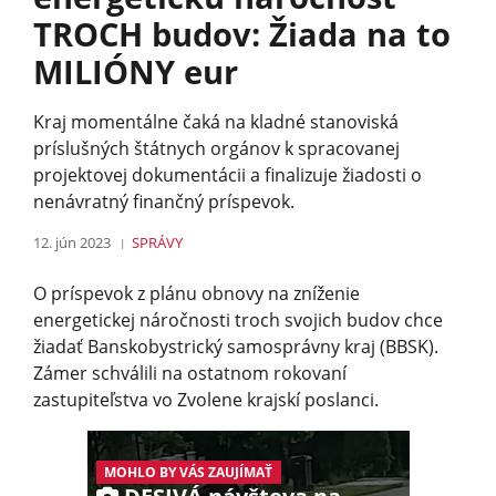
TROCH budov: Žiada na to
MILIÓNY eur
Kraj momentálne čaká na kladné stanoviská
príslušných štátnych orgánov k spracovanej
projektovej dokumentácii a finalizuje žiadosti o
nenávratný finančný príspevok.
12. jún 2023
SPRÁVY
O príspevok z plánu obnovy na zníženie
energetickej náročnosti troch svojich budov chce
žiadať Banskobystrický samosprávny kraj (BBSK).
Zámer schválili na ostatnom rokovaní
zastupiteľstva vo Zvolene krajskí poslanci.
MOHLO BY VÁS ZAUJÍMAŤ