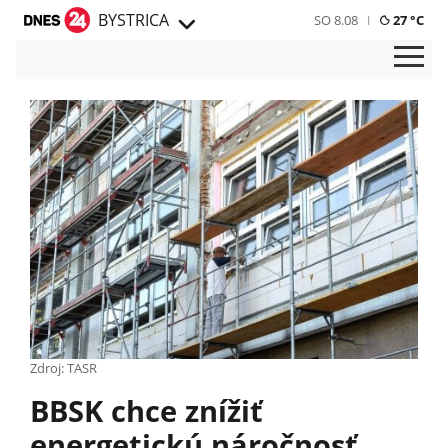
BYSTRICA
SO 8.08
27 °C
Zdroj: TASR
BBSK chce znížiť
energetickú náročnosť