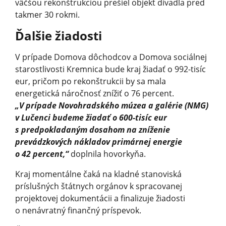
väčšou rekonštrukciou prešiel objekt divadla pred
takmer 30 rokmi.
Ďalšie žiadosti
V prípade Domova dôchodcov a Domova sociálnej
starostlivosti Kremnica bude kraj žiadať o 992-tisíc
eur, pričom po rekonštrukcii by sa mala
energetická náročnosť znížiť o 76 percent.
„V prípade Novohradského múzea a galérie (NMG)
v Lučenci budeme žiadať o 600-tisíc eur
s predpokladaným dosahom na zníženie
prevádzkových nákladov primárnej energie
o 42 percent,“
doplnila hovorkyňa.
Kraj momentálne čaká na kladné stanoviská
príslušných štátnych orgánov k spracovanej
projektovej dokumentácii a finalizuje žiadosti
o nenávratný finančný príspevok.