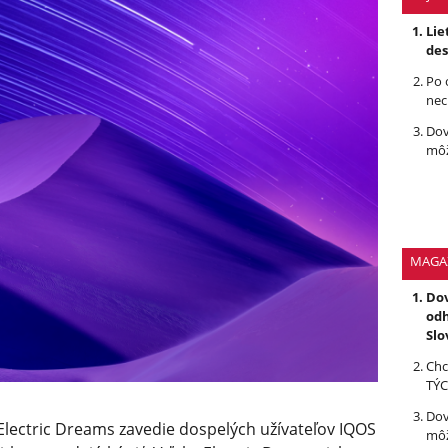
Lie
des
Po 
nec
Dov
môž
MAGA
Dov
odh
Slo
Chc
TÝC
Dov
a. Electric Dreams zavedie dospelých užívateľov IQOS
môž