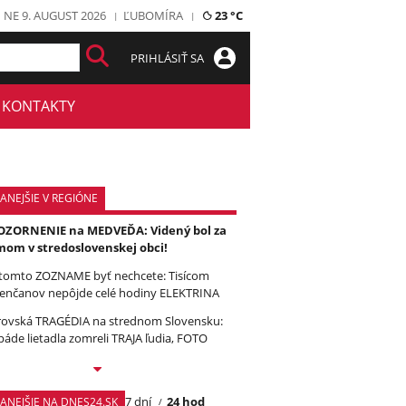
NE 9. AUGUST 2026
ĽUBOMÍRA
23 °C
PRIHLÁSIŤ SA
KONTAKTY
ANEJŠIE V REGIÓNE
ZORNENIE na MEDVEĎA: Videný bol za
om v stredoslovenskej obci!
tomto ZOZNAME byť nechcete: Tisícom
enčanov nepôjde celé hodiny ELEKTRINA
ovská TRAGÉDIA na strednom Slovensku:
páde lietadla zomreli TRAJA ľudia, FOTO
7 dní
24 hod
TANEJŠIE NA DNES24.SK