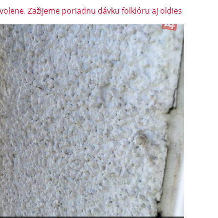
volene. Zažijeme poriadnu dávku folklóru aj oldies