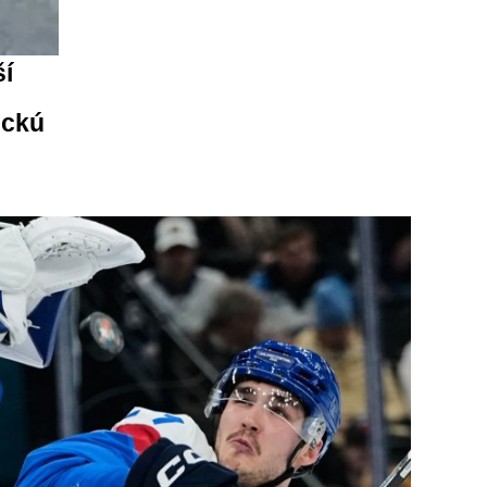
ší
ickú