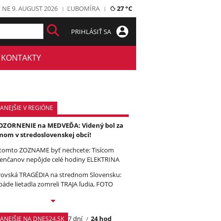
NE 9. AUGUST 2026
ĽUBOMÍRA
27 °C
PRIHLÁSIŤ SA
KONTAKTY
ANEJŠIE V REGIÓNE
ZORNENIE na MEDVEĎA: Videný bol za
om v stredoslovenskej obci!
tomto ZOZNAME byť nechcete: Tisícom
enčanov nepôjde celé hodiny ELEKTRINA
ovská TRAGÉDIA na strednom Slovensku:
páde lietadla zomreli TRAJA ľudia, FOTO
7 dní
24 hod
TANEJŠIE NA DNES24.SK