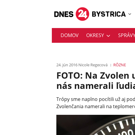
DOMOV
OKRESY
SPRÁV
24. jún 2016
Nicole Regecová
RÔZNE
FOTO: Na Zvolen u
nás namerali ľud
Trópy sme naplno pocítili už aj po
Zvolenčania namerali na teplomero