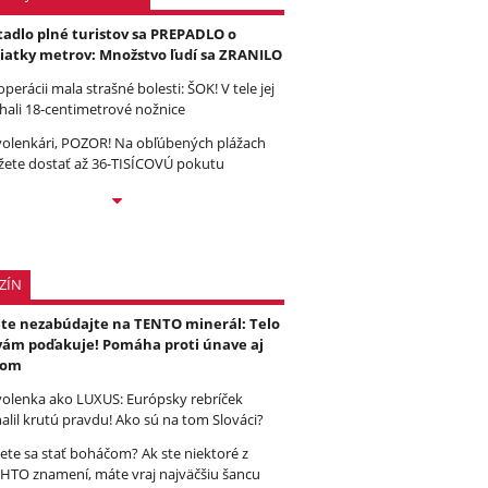
tadlo plné turistov sa PREPADLO o
iatky metrov: Množstvo ľudí sa ZRANILO
operácii mala strašné bolesti: ŠOK! V tele jej
hali 18-centimetrové nožnice
olenkári, POZOR! Na obľúbených plážach
ete dostať až 36-TISÍCOVÚ pokutu
ZÍN
ete nezabúdajte na TENTO minerál: Telo
vám poďakuje! Pomáha proti únave aj
čom
olenka ako LUXUS: Európsky rebríček
alil krutú pravdu! Ako sú na tom Slováci?
ete sa stať boháčom? Ak ste niektoré z
HTO znamení, máte vraj najväčšiu šancu