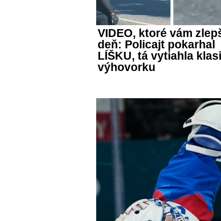
VIDEO, ktoré vám zlep
deň: Policajt pokarhal
LÍŠKU, tá vytiahla klas
výhovorku