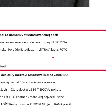
l za domom v stredoslovenskej obci!
om Lučenčanov nepôjde celé hodiny ELEKTRINA
ku: Po páde lietadla zomreli TRAJA ľudia, FOTO
 hod
o desiatky metrov: Množstvo ľudí sa ZRANILO
 tele jej nechali 18-centimetrové nožnice
ážach môžete dostať až 36-TISÍCOVÚ pokutu
é z TÝCHTO znamení, máte vraj najväčšiu šancu
 TISÍC! Ruský novinár OTVORENE: Je to RANA pre KHL