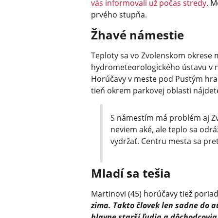
vás informovali už počas stredy
. M
prvého stupňa.
Žhavé námestie
Teploty sa vo Zvolenskom okrese 
hydrometeorolo­gického ústavu v na
Horúčavy v meste pod Pustým hra
tieň okrem parkovej oblasti nájdete
S námestím má problém aj Zvo
neviem aké, ale teplo sa odrá
vydržať. Centru mesta sa pre
Mladí sa tešia
Martinovi (45) horúčavy tiež poria
zima. Takto človek len sadne do a
hlavne starší ľudia a dôchodcovia