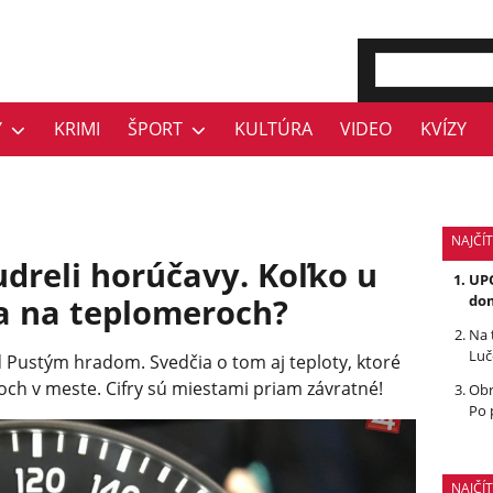
Y
KRIMI
ŠPORT
KULTÚRA
VIDEO
KVÍZY
NAJČÍT
dreli horúčavy. Koľko u
UPO
ia na teplomeroch?
dom
Na 
Luč
d Pustým hradom. Svedčia o tom aj teploty, ktoré
ch v meste. Cifry sú miestami priam závratné!
Obr
Po 
NAJČÍ