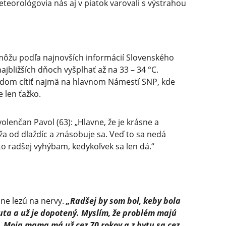
eteorológovia nás aj v piatok varovali s výstrahou
môžu podľa najnovších informácií Slovenského
jbližších dňoch vyšplhať až na 33 – 34 °C.
dom cítiť najmä na hlavnom Námestí SNP, kde
 len ťažko.
lenčan Pavol (63): „Hlavne, že je krásne a
ža od dlaždíc a znásobuje sa. Veď to sa nedá
to radšej vyhýbam, kedykoľvek sa len dá.“
dne lezú na nervy.
„Radšej by som bol, keby bola
uta a už je dopotený. Myslím, že problém majú
. Moja mama má už cez 70 rokov a z bytu sa cez