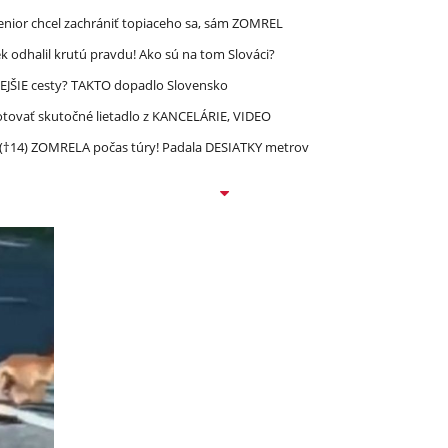
enior chcel zachrániť topiaceho sa, sám ZOMREL
 odhalil krutú pravdu! Ako sú na tom Slováci?
EJŠIE cesty? TAKTO dopadlo Slovensko
lotovať skutočné lietadlo z KANCELÁRIE, VIDEO
 (†14) ZOMRELA počas túry! Padala DESIATKY metrov