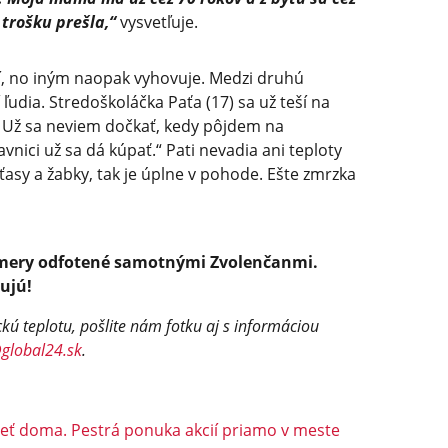
trošku prešla,“
vysvetľuje.
ní, no iným naopak vyhovuje. Medzi druhú
ľudia. Stredoškoláčka Paťa (17) sa už teší na
! Už sa neviem dočkať, kedy pôjdem na
iavnici už sa dá kúpať.“ Pati nevadia ani teploty
aťasy a žabky, tak je úplne v pohode. Ešte zmrzka
lomery odfotené samotnými Zvolenčanmi.
hujú!
kú teplotu, pošlite nám fotku aj s informáciou
@
global24.sk
.
eť doma. Pestrá ponuka akcií priamo v meste