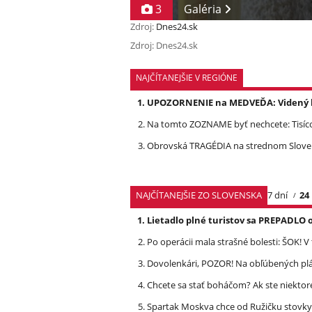
3
Galéria
Zdroj:
Dnes24.sk
Zdroj: Dnes24.sk
NAJČÍTANEJŠIE V REGIÓNE
UPOZORNENIE na MEDVEĎA: Videný bo
Na tomto ZOZNAME byť nechcete: Tisíc
Obrovská TRAGÉDIA na strednom Slovens
NAJČÍTANEJŠIE ZO SLOVENSKA
7 dní
24
Lietadlo plné turistov sa PREPADLO 
Po operácii mala strašné bolesti: ŠOK! V
Dovolenkári, POZOR! Na obľúbených pl
Chcete sa stať boháčom? Ak ste niektor
Spartak Moskva chce od Ružičku stovky