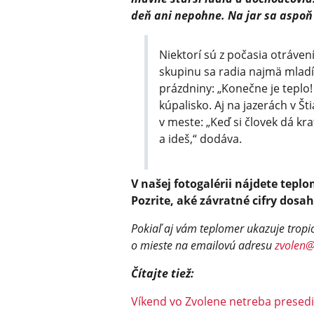
deň ani nepohne. Na jar sa aspoň 
Niektorí sú z počasia otráve
skupinu sa radia najmä mladí 
prázdniny: „Konečne je teplo
kúpalisko. Aj na jazerách v Št
v meste: „Keď si človek dá kr
a ideš,“ dodáva.
V našej fotogalérii nájdete tep
Pozrite, aké závratné cifry dosa
Pokiaľ aj vám teplomer ukazuje tropic
o mieste na emailovú adresu
zvolen
Čítajte tiež:
Víkend vo Zvolene netreba presedi