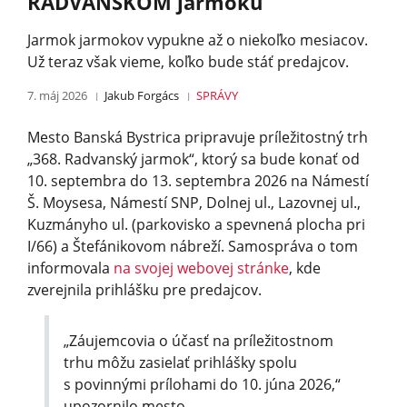
RADVANSKOM jarmoku
Jarmok jarmokov vypukne až o niekoľko mesiacov.
Už teraz však vieme, koľko bude stáť predajcov.
7. máj 2026
Jakub Forgács
SPRÁVY
Mesto Banská Bystrica pripravuje príležitostný trh
„368. Radvanský jarmok“, ktorý sa bude konať od
10. septembra do 13. septembra 2026 na Námestí
Š. Moysesa, Námestí SNP, Dolnej ul., Lazovnej ul.,
Kuzmányho ul. (parkovisko a spevnená plocha pri
I/66) a Štefánikovom nábreží. Samospráva o tom
informovala
na svojej webovej stránke
, kde
zverejnila prihlášku pre predajcov.
„Záujemcovia o účasť na príležitostnom
trhu môžu zasielať prihlášky spolu
s povinnými prílohami do 10. júna 2026,“
upozornilo mesto.