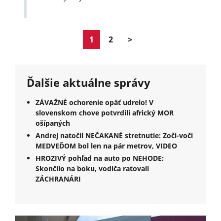
1
2
>
Ďalšie aktuálne správy
ZÁVAŽNÉ ochorenie opäť udrelo! V
slovenskom chove potvrdili africký MOR
ošípaných
Andrej natočil NEČAKANÉ stretnutie: Zoči-voči
MEDVEĎOM bol len na pár metrov, VIDEO
HROZIVÝ pohľad na auto po NEHODE:
Skončilo na boku, vodiča ratovali
ZÁCHRANÁRI