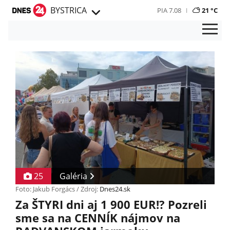
BYSTRICA
PIA 7.08
21 °C
25
Galéria
Foto: Jakub Forgács / Zdroj:
Dnes24.sk
Za ŠTYRI dni aj 1 900 EUR!? Pozreli
sme sa na CENNÍK nájmov na