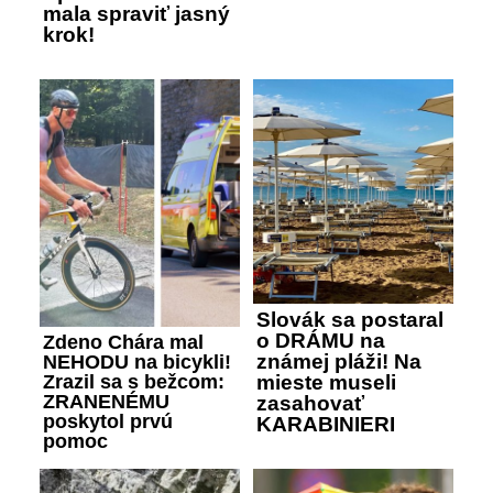
mala spraviť jasný
krok!
Slovák sa postaral
o DRÁMU na
Zdeno Chára mal
známej pláži! Na
NEHODU na bicykli!
Zrazil sa s bežcom:
mieste museli
ZRANENÉMU
zasahovať
poskytol prvú
KARABINIERI
pomoc