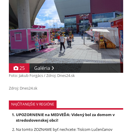
25
Galéria
Foto: Jakub Forgács / Zdroj: Dnes24.sk
Zdroj: Dnes24.sk
NAJČÍTANEJŠIE V REGIÓNE
UPOZORNENIE na MEDVEĎA: Videný bol za domom v
stredoslovenskej obci!
Na tomto ZOZNAME byť nechcete: Tisícom Lučenčanov