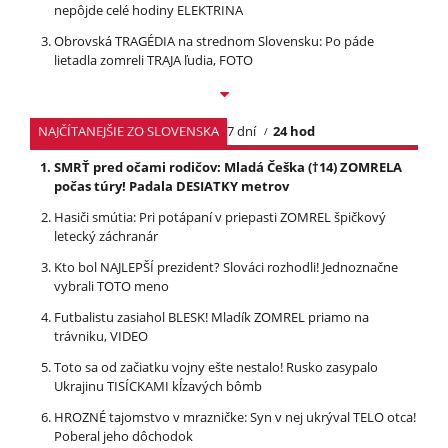
nepôjde celé hodiny ELEKTRINA
Obrovská TRAGÉDIA na strednom Slovensku: Po páde
lietadla zomreli TRAJA ľudia, FOTO
NAJČÍTANEJŠIE ZO SLOVENSKA
7 dní
24 hod
SMRŤ pred očami rodičov: Mladá Češka (†14) ZOMRELA
počas túry! Padala DESIATKY metrov
Hasiči smútia: Pri potápaní v priepasti ZOMREL špičkový
letecký záchranár
Kto bol NAJLEPŠÍ prezident? Slováci rozhodli! Jednoznačne
vybrali TOTO meno
Futbalistu zasiahol BLESK! Mladík ZOMREL priamo na
trávniku, VIDEO
Toto sa od začiatku vojny ešte nestalo! Rusko zasypalo
Ukrajinu TISÍCKAMI kĺzavých bômb
HROZNÉ tajomstvo v mrazničke: Syn v nej ukrýval TELO otca!
Poberal jeho dôchodok