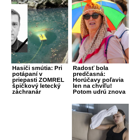
Hasiči smútia: Pri
Radosť bola
potápaní v
predčasná:
priepasti ZOMREL
Horúčavy poľavia
špičkový letecký
len na chvíľu!
záchranár
Potom udrú znova